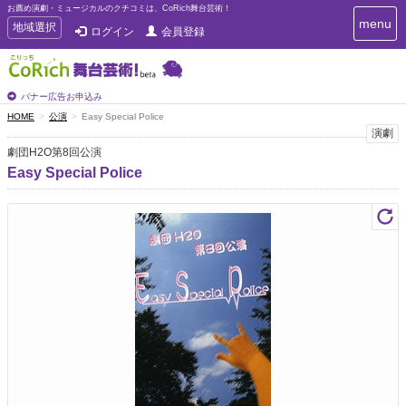
お薦め演劇・ミュージカルのクチコミは、CoRich舞台芸術！
T
menu
T
地域選択
ログイン
会員登録
o
o
g
g
g
g
l
l
バナー広告お申込み
e
e
HOME
公演
Easy Special Police
n
n
演劇
a
a
v
劇団H2O第8回公演
i
v
Easy Special Police
g
i
a
g
t
a
i
t
o
n
i
o
n