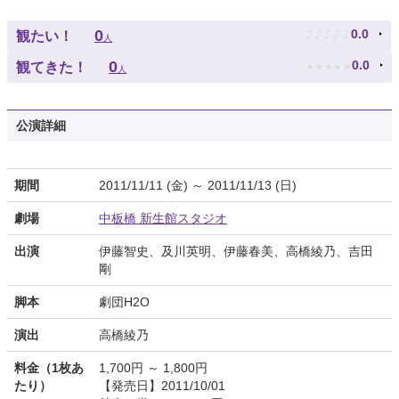
♪
♪
♪
♪
♪
0
0.0
観たい！
人
★
★
★
★
★
0
0.0
観てきた！
人
公演詳細
期間
2011/11/11 (金) ～ 2011/11/13 (日)
劇場
中板橋 新生館スタジオ
出演
伊藤智史、及川英明、伊藤春美、高橋綾乃、吉田
剛
脚本
劇団H2O
演出
高橋綾乃
料金（1枚あ
1,700円 ～ 1,800円
たり）
【発売日】2011/10/01