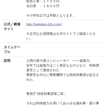
前売り券：１７００円
当日券 ：１８００円
※小学生以下は半額となります。
公式／劇場
http://gekidan-h2o.com/
サイト
※正式な公演情報は公式サイトでご確認くださ
い。
タイムテー
ブル
説明
人間の第六感コンピューター ───超能力。
近年では超能力はごく身近なものとなり、特殊捜
査官として選抜された
警察官を中心に警察機関でも特殊刑事課が設立さ
れた。
警視庁 特殊刑事課第二班。
それは特殊能力を用いてあらゆる揉め事・困り事