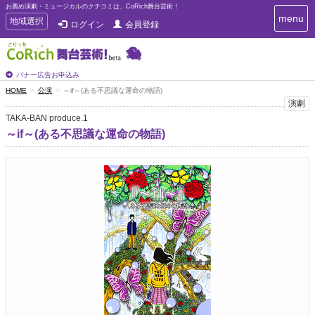
お薦め演劇・ミュージカルのクチコミは、CoRich舞台芸術！
T
menu
T
地域選択
ログイン
会員登録
o
o
g
g
g
g
l
l
バナー広告お申込み
e
e
HOME
公演
～if～(ある不思議な運命の物語)
n
n
演劇
a
a
v
TAKA-BAN produce.1
i
v
～if～(ある不思議な運命の物語)
g
i
a
g
t
a
i
t
o
n
i
o
n