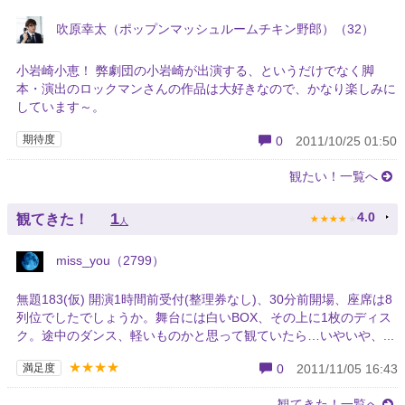
吹原幸太（ポップンマッシュルームチキン野郎）（32）
小岩崎小恵！ 弊劇団の小岩崎が出演する、というだけでなく脚
本・演出のロックマンさんの作品は大好きなので、かなり楽しみに
しています～。
期待度
0
2011/10/25 01:50
観たい！一覧へ
★
★
★
★
★
1
4.0
観てきた！
人
miss_you（2799）
無題183(仮) 開演1時間前受付(整理券なし)、30分前開場、座席は8
列位でしたでしょうか。舞台には白いBOX、その上に1枚のディス
ク。途中のダンス、軽いものかと思って観ていたら…いやいや、...
★★★★
満足度
0
2011/11/05 16:43
観てきた！一覧へ