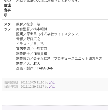
その
未就学児童の入場はお断りしております。
他注
意事
項
スタ
振付／松永一哉
ッフ
舞台監督／橋本昭博
照明／原宏昌（株式会社ライトスタッフ）
音響／野口広之
イラスト／臼井迅
宣伝美術／中島有莉
制作助手／加藤貴裕
制作協力／金子丘仁慧（プロデュースユニット四方八方）
制作／大川雅大
企画・製作／TAKA-BAN
[情報提供] 2011/10/05 11:10 by
どん
[最終更新] 2011/12/29 23:17 by
どん