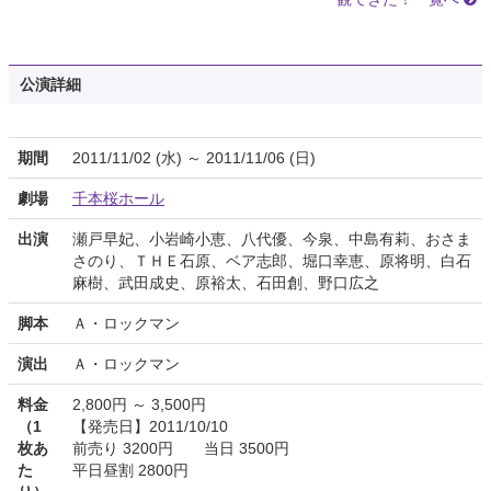
公演詳細
期間
2011/11/02 (水) ～ 2011/11/06 (日)
劇場
千本桜ホール
出演
瀬戸早妃、小岩崎小恵、八代優、今泉、中島有莉、おさま
さのり、ＴＨＥ石原、ベア志郎、堀口幸恵、原将明、白石
麻樹、武田成史、原裕太、石田創、野口広之
脚本
Ａ・ロックマン
演出
Ａ・ロックマン
料金
2,800円 ～ 3,500円
（1
【発売日】2011/10/10
枚あ
前売り 3200円 当日 3500円
た
平日昼割 2800円