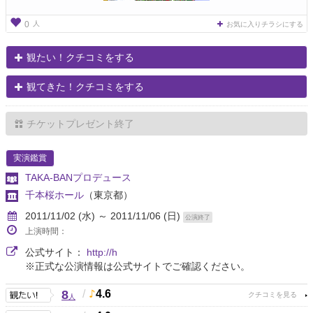
人
0
お気に入りチラシにする
観たい！クチコミをする
観てきた！クチコミをする
チケットプレゼント終了
実演鑑賞
TAKA-BANプロデュース
千本桜ホール
（東京都）
2011/11/02 (水) ～ 2011/11/06 (日)
公演終了
上演時間：
公式サイト：
http://h
※正式な公演情報は公式サイトでご確認ください。
8
/
4.6
人