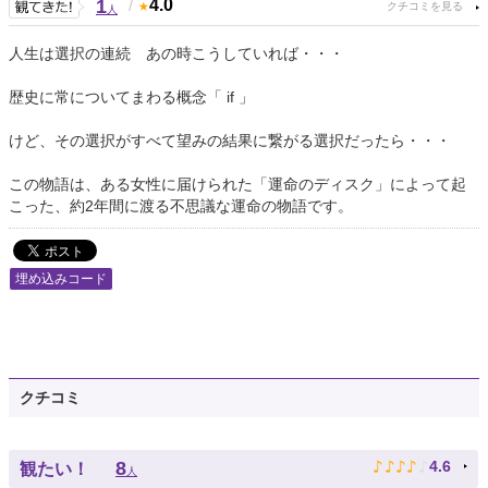
1
/
4.0
人
人生は選択の連続 あの時こうしていれば・・・
歴史に常についてまわる概念「 if 」
けど、その選択がすべて望みの結果に繋がる選択だったら・・・
この物語は、ある女性に届けられた「運命のディスク」によって起
こった、約2年間に渡る不思議な運命の物語です。
埋め込みコード
クチコミ
♪
♪
♪
♪
♪
8
4.6
観たい！
人