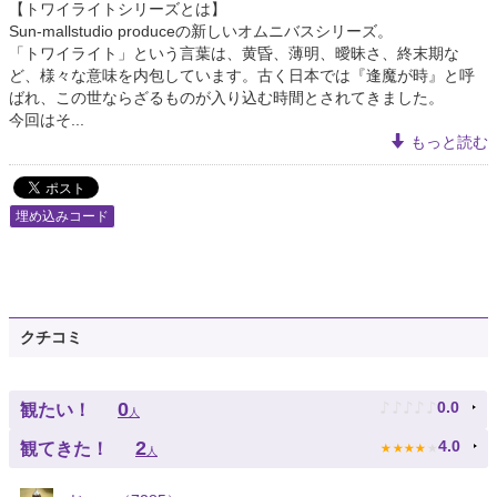
【トワイライトシリーズとは】
Sun-mallstudio produceの新しいオムニバスシリーズ。
「トワイライト」という言葉は、黄昏、薄明、曖昧さ、終末期な
ど、様々な意味を内包しています。古く日本では『逢魔が時』と呼
ばれ、この世ならざるものが入り込む時間とされてきました。
今回はそ...
もっと読む
埋め込みコード
クチコミ
♪
♪
♪
♪
♪
0
0.0
観たい！
人
★
★
★
★
★
2
4.0
観てきた！
人