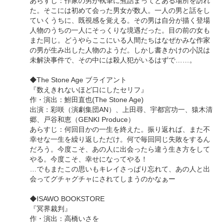
あらすじ：作家の男が執筆に煮詰まってとある場所を訪れ
た。そこには初めて会った男女が数人。一人の男と話をし
ていくうちに、既視感を覚える。その男は自分が描く登場
人物のうちの一人にそっくりな境遇だった。目の前の女も
また同じ。どうやらここにいる人間たちはなぜかみな作家
の男が生み出した人物のようだ。しかし書きかけの小説は
未解決事件で、その中には殺人犯がいるはずで……。
◆The Stone Age ブライアント
『数えきれないほど口にしたセリフ』
作・演出：鮒田直也(The Stone Age)
出演：彩咲（演劇集団AN）、上田尋、宇都宮功一、猿木清
郷、戸谷和恵（GENKI Produce）
あらすじ：何回目かの一生を終えた。振り返れば、また不
幸せな一生を繰り返しただけ。何で毎回同じ失敗をするん
だろう。今度こそ、あの人に出会ったら違う生き方をして
やる。今度こそ、幸せになってやる！
…でもまたこの思いもキレイさっぱり忘れて、あの人と出
会ってグチャグチャにされてしまうのかなぁー
◆ISAWO BOOKSTORE
『冥界裁判』
作・演出：高橋いさを