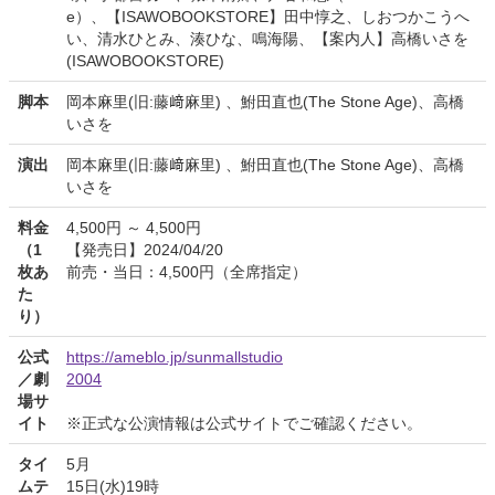
e）、【ISAWOBOOKSTORE】田中惇之、しおつかこうへ
い、清水ひとみ、湊ひな、鳴海陽、【案内人】高橋いさを
(ISAWOBOOKSTORE)
脚本
岡本麻里(旧:藤﨑麻里) 、鮒田直也(The Stone Age)、高橋
いさを
演出
岡本麻里(旧:藤﨑麻里) 、鮒田直也(The Stone Age)、高橋
いさを
料金
4,500円 ～ 4,500円
（1
【発売日】2024/04/20
枚あ
前売・当日：4,500円（全席指定）
た
り）
公式
https://ameblo.jp/sunmallstudio
／劇
2004
場サ
イト
※正式な公演情報は公式サイトでご確認ください。
タイ
5月
ムテ
15日(水)19時