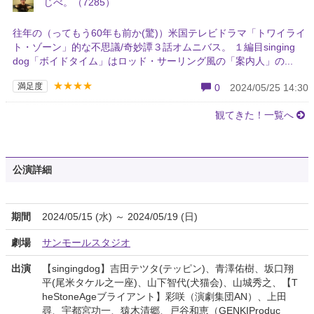
じべ。（7285）
往年の（ってもう60年も前か(驚)）米国テレビドラマ「トワイライ
ト・ゾーン」的な不思議/奇妙譚３話オムニバス。 １編目singing
dog「ボイドタイム」はロッド・サーリング風の「案内人」の...
★★★★
満足度
0
2024/05/25 14:30
観てきた！一覧へ
公演詳細
期間
2024/05/15 (水) ～ 2024/05/19 (日)
劇場
サンモールスタジオ
出演
【singingdog】吉田テツタ(テッピン)、青澤佑樹、坂口翔
平(尾米タケル之一座)、山下智代(犬猫会)、山城秀之、【T
heStoneAgeブライアント】彩咲（演劇集団AN）、上田
尋、宇都宮功一、猿木清郷、戸谷和恵（GENKIProduc