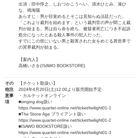
出演：田中惇之、しおつかこうへい、清水ひとみ、湊ひ
な、鳴海陽
あらすじ：男が目覚めるとそこは見知らぬ法廷だった。
「これより裁判を始めます」という裁判官の声が聞こえ裁
判が始まる。男は自ら命を絶ち、被疑者死亡につき不起訴
処分になったとある殺人事件の犯人だった。
すでにこの世にいない男と殺害された女をめぐる異世界で
の冥界裁判が始まる。
【案内人】
高橋いさを(ISAWO BOOKSTORE)
その
【チケット取扱い】
他注
2024年4月20日(土)12:00より販売開始予定
意事
・カルテットオンライン
項
■singing dog扱い
https://www.quartet-online.net/ticket/twilight01-1
■The Stone Age ブライアント扱い
https://www.quartet-online.net/ticket/twilight01-2
■ISAWO BOOKSTORE扱い
https://www.quartet-online.net/ticket/twilight01-3