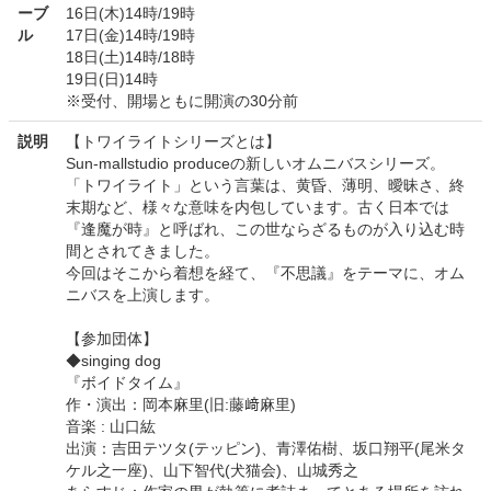
ーブ
16日(木)14時/19時
ル
17日(金)14時/19時
18日(土)14時/18時
19日(日)14時
※受付、開場ともに開演の30分前
説明
【トワイライトシリーズとは】
Sun-mallstudio produceの新しいオムニバスシリーズ。
「トワイライト」という言葉は、黄昏、薄明、曖昧さ、終
末期など、様々な意味を内包しています。古く日本では
『逢魔が時』と呼ばれ、この世ならざるものが入り込む時
間とされてきました。
今回はそこから着想を経て、『不思議』をテーマに、オム
ニバスを上演します。
【参加団体】
◆singing dog
『ボイドタイム』
作・演出：岡本麻里(旧:藤﨑麻里)
音楽 : 山口紘
出演：吉田テツタ(テッピン)、青澤佑樹、坂口翔平(尾米タ
ケル之一座)、山下智代(犬猫会)、山城秀之