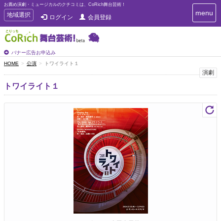
お薦め演劇・ミュージカルのクチコミは、CoRich舞台芸術！
T
menu
T
地域選択
ログイン
会員登録
o
o
g
g
g
g
l
l
バナー広告お申込み
e
e
HOME
公演
トワイライト１
n
n
演劇
a
a
v
トワイライト１
i
v
g
i
a
g
t
a
i
t
o
n
i
o
n