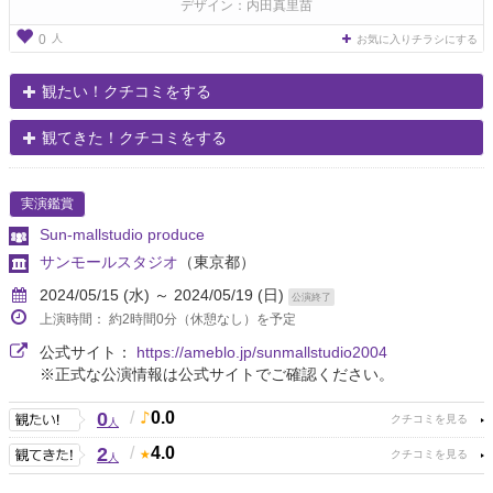
デザイン：内田真里苗
人
0
お気に入りチラシにする
観たい！クチコミをする
観てきた！クチコミをする
実演鑑賞
Sun-mallstudio produce
サンモールスタジオ
（東京都）
2024/05/15 (水) ～ 2024/05/19 (日)
公演終了
上演時間： 約2時間0分（休憩なし）を予定
公式サイト：
https://ameblo.jp/sunmallstudio2004
※正式な公演情報は公式サイトでご確認ください。
0
/
0.0
人
2
/
4.0
人