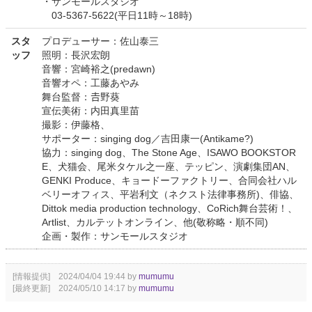
・サンモールスタジオ
03-5367-5622(平日11時～18時)
スタ
プロデューサー：佐山泰三
ッフ
照明：長沢宏朗
音響：宮崎裕之(predawn)
音響オペ：工藤あやみ
舞台監督：𠮷野葵
宣伝美術：内田真里苗
撮影：伊藤格、
サポーター：singing dog／吉田康一(Antikame?)
協力：singing dog、The Stone Age、ISAWO BOOKSTOR
E、犬猫会、尾米タケル之一座、テッピン、演劇集団AN、
GENKI Produce、キョードーファクトリー、合同会社ハル
ベリーオフィス、平岩利文（ネクスト法律事務所)、俳協、
Dittok media production technology、CoRich舞台芸術！、
Artlist、カルテットオンライン、他(敬称略・順不同)
企画・製作：サンモールスタジオ
[情報提供] 2024/04/04 19:44 by
mumumu
[最終更新] 2024/05/10 14:17 by
mumumu