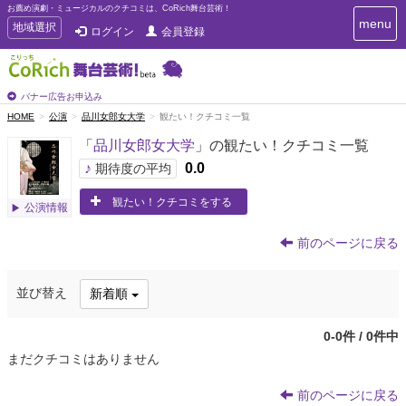
お薦め演劇・ミュージカルのクチコミは、CoRich舞台芸術！
T
menu
T
地域選択
ログイン
会員登録
o
o
g
g
g
g
l
l
バナー広告お申込み
e
e
HOME
公演
品川女郎女大学
観たい！クチコミ一覧
n
n
a
「
品川女郎女大学
」の観たい！クチコミ一覧
a
v
i
v
♪
0.0
期待度の平均
g
i
a
観たい！クチコミをする
g
公演情報
t
a
i
t
o
前のページに戻る
n
i
o
並び替え
新着順
n
0-0件 / 0件中
まだクチコミはありません
前のページに戻る