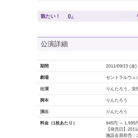
♪
♪
♪
♪
♪
0
観たい！
人
公演詳細
期間
2011/09/23 (金)
劇場
セントラルウェ
出演
りんたろう、安
脚本
りんたろう
演出
りんたろう
料金（1枚あたり）
945円 ～ 1,995
【発売日】2011/
施設会員前売：大