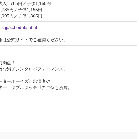
1,785円／子供1,155円
785円／子供1,155円
995円／子供1,365円
nes.jp/schedule.html
報は公式サイトでご確認ください。
力満点！
カな男子シンクロパフォーマンス。
ーターボーイズ』出演者や、
界一、ダブルダッチ世界二位も所属。