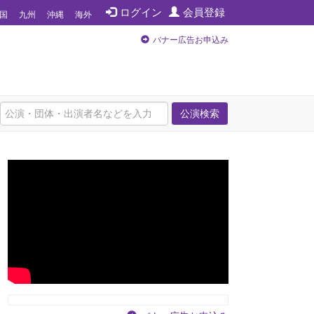
ログイン
会員登録
国
九州
沖縄
海外
バナー広告お申込み
公演検索