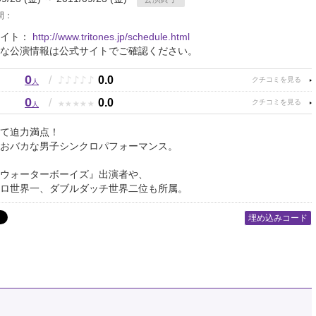
間：
サイト：
http://www.tritones.jp/schedule.html
な公演情報は公式サイトでご確認ください。
0
♪
♪
♪
♪
♪
/
0.0
人
0
★
★
★
★
★
/
0.0
人
て迫力満点！
おバカな男子シンクロパフォーマンス。
ウォーターボーイズ』出演者や、
ロ世界一、ダブルダッチ世界二位も所属。
埋め込みコード