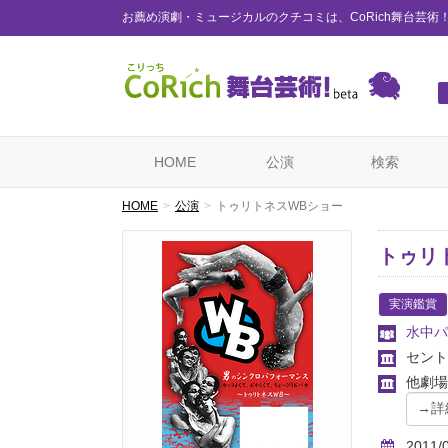
お薦め演劇・ミュージカルのクチコミは、CoRich舞台芸術
HOME
公演
検索
HOME
公演
トゥリトネスWBショー
トゥリ
実演鑑賞
水中パ
セント
他劇場
2011/