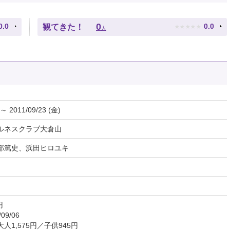
★
★
★
★
★
0
0.0
0.0
観てきた！
人
 ～ 2011/09/23 (金)
ルネスクラブ大倉山
部篤史、浜田ヒロユキ
円
09/06
人1,575円／子供945円