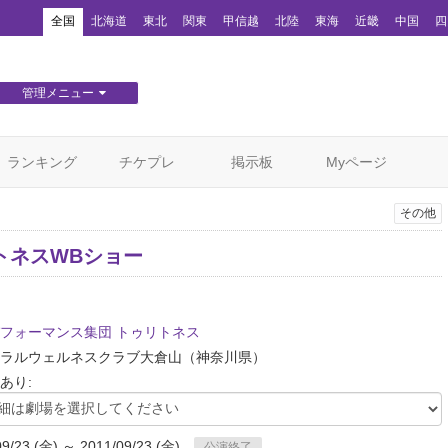
！
全国
北海道
東北
関東
甲信越
北陸
東海
近畿
中国
四
管理メニュー
団体WEBサイト管理
顧客管理
ランキング
チケプレ
掲示板
Myページ
その他
トネスWBショー
フォーマンス集団 トゥリトネス
ラルウェルネスクラブ大倉山
（神奈川県）
あり:
09/23 (金) ～ 2011/09/23 (金)
公演終了