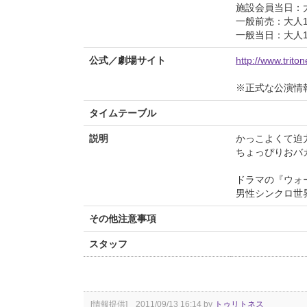
施設会員当日：大人
一般前売：大人1,
一般当日：大人1,
公式／劇場サイト
http://www.trito
※正式な公演情
タイムテーブル
説明
かっこよくて迫
ちょっぴりおバ
ドラマの『ウォ
男性シンクロ世
その他注意事項
スタッフ
[情報提供] 2011/09/13 16:14 by
トゥリトネス