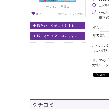
上演時
デザイン：不破央
公式
人
0
お気に入りチラシにする
※正式
観たい！クチコミをする
観てきた！クチコミをする
かっこよく
ちょっぴり
ドラマの『
男性シンク
クチコミ