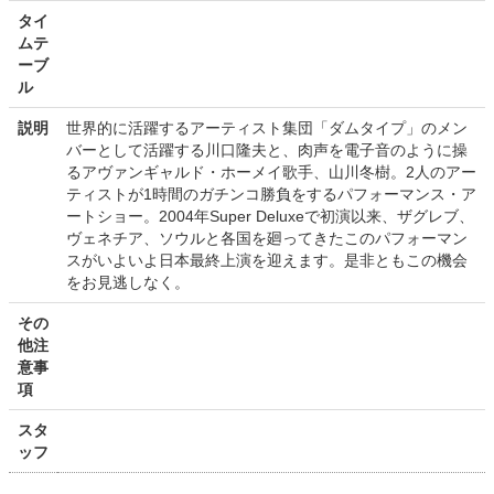
タイ
ムテ
ーブ
ル
説明
世界的に活躍するアーティスト集団「ダムタイプ」のメン
バーとして活躍する川口隆夫と、肉声を電子音のように操
るアヴァンギャルド・ホーメイ歌手、山川冬樹。2人のアー
ティストが1時間のガチンコ勝負をするパフォーマンス・ア
ートショー。2004年Super Deluxeで初演以来、ザグレブ、
ヴェネチア、ソウルと各国を廻ってきたこのパフォーマン
スがいよいよ日本最終上演を迎えます。是非ともこの機会
をお見逃しなく。
その
他注
意事
項
スタ
ッフ