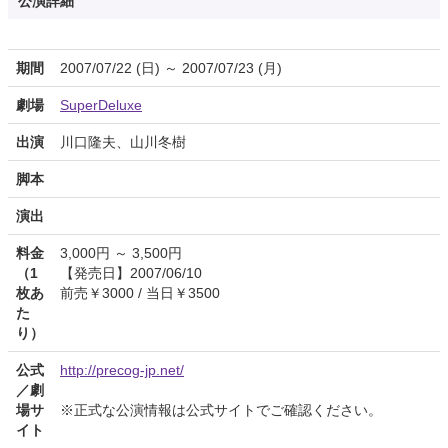
公演詳細
期間
2007/07/22 (日) ～ 2007/07/23 (月)
劇場
SuperDeluxe
出演
川口隆夫、山川冬樹
脚本
演出
料金
3,000円 ～ 3,500円
（1
【発売日】2007/06/10
枚あ
前売￥3000 / 当日￥3500
た
り）
公式
http://precog-jp.net/
／劇
場サ
※正式な公演情報は公式サイトでご確認ください。
イト