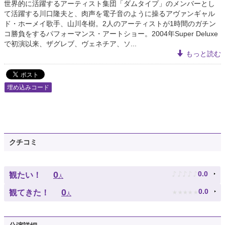
世界的に活躍するアーティスト集団「ダムタイプ」のメンバーとし
て活躍する川口隆夫と、肉声を電子音のように操るアヴァンギャル
ド・ホーメイ歌手、山川冬樹。2人のアーティストが1時間のガチン
コ勝負をするパフォーマンス・アートショー。2004年Super Deluxe
で初演以来、ザグレブ、ヴェネチア、ソ...
もっと読む
埋め込みコード
クチコミ
♪
♪
♪
♪
♪
0
0.0
観たい！
人
★
★
★
★
★
0
0.0
観てきた！
人