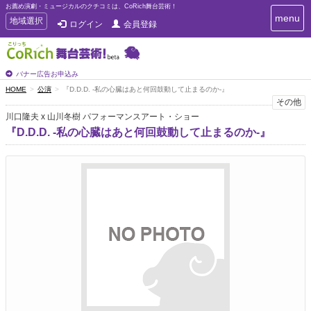
お薦め演劇・ミュージカルのクチコミは、CoRich舞台芸術！
T
menu
T
地域選択
ログイン
会員登録
o
o
g
g
g
g
l
l
バナー広告お申込み
e
e
HOME
公演
『D.D.D. -私の心臓はあと何回鼓動して止まるのか-』
n
n
その他
a
a
v
川口隆夫 x 山川冬樹 パフォーマンスアート・ショー
i
v
『D.D.D. -私の心臓はあと何回鼓動して止まるのか-』
g
i
a
g
t
a
i
t
o
n
i
o
n