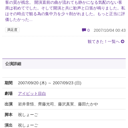
客の質が残念。 開演直前の曲が流れても静かになる気配のない客
席は初めてでした。そして開演と共に歓声と口笛が鳴りました。私
はその時点で観る為の集中力を少々削がれました。もっと正当に評
価したかった...
満足度
0
2007/10/04 00:43
観てきた！一覧へ
公演詳細
期間
2007/09/20 (木) ～ 2007/09/23 (日)
劇場
アイピット目白
出演
岩井章悟、齊藤光司、藤沢真実、藤田たかや
脚本
祝しょーご
演出
祝しょーご