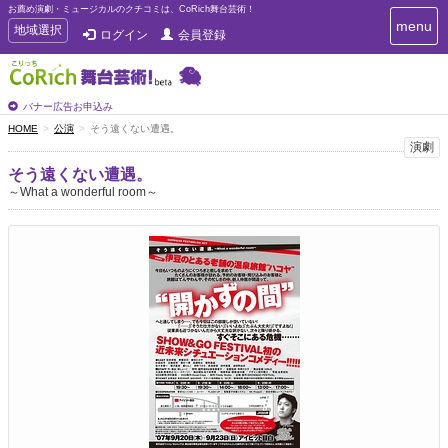
お薦め演劇・ミュージカルのクチコミは、CoRich舞台芸術！
T
menu
T
地域選択
ログイン
会員登録
o
o
g
g
g
g
l
l
バナー広告お申込み
e
e
HOME
公演
そう遠くない遭遇。
n
n
演劇
a
a
v
そう遠くない遭遇。
i
v
～What a wonderful room～
g
i
a
g
t
a
i
t
o
n
i
o
n