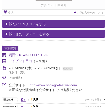
デザイン：田中陽介
人
0
お気に入りチラシにする
観たい！クチコミをする
観てきた！クチコミをする
実演鑑賞
劇団SHOW&GO FESTIVAL
アイピット目白
（東京都）
2007/09/20 (木) ～ 2007/09/23 (日)
公演終了
休演日：無し
上演時間：
公式サイト：
http://www.showgo-festival.com
※正式な公演情報は公式サイトでご確認ください。
0
/
0.0
人
/
0.0