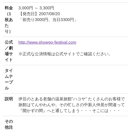
料金
3,000円 ～ 3,300円
（1
【発売日】2007/08/20
枚あ
「前売り3000円、当日3300円」
た
り）
公式
http://www.showgo-festival.com
／劇
場サ
※正式な公演情報は公式サイトでご確認ください。
イト
タイ
ムテ
ーブ
ル
説明
伊豆のとある老舗の温泉旅館”ハコヤ” たくさんのお客様で
旅館はてんやわんや。その忙しさの中新人仲居が間違って
『開かずの間』へと通してしまう・・・そこには・・・
その
他注