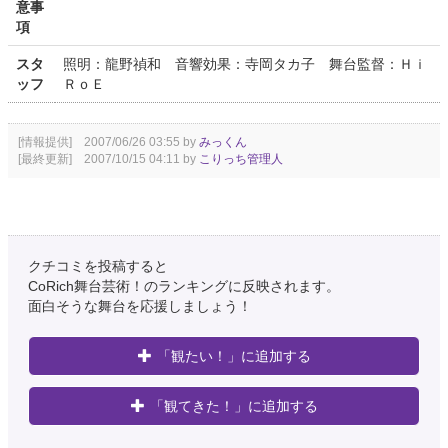
意事
項
スタ
照明：龍野禎和 音響効果：寺岡タカ子 舞台監督：Ｈｉ
ッフ
ＲｏＥ
[情報提供] 2007/06/26 03:55 by
みっくん
[最終更新] 2007/10/15 04:11 by
こりっち管理人
クチコミを投稿すると
CoRich舞台芸術！のランキングに反映されます。
面白そうな舞台を応援しましょう！
「観たい！」に追加する
「観てきた！」に追加する