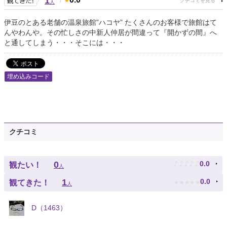
1
人
伊豆のとある老舗の温泉旅館”ハコヤ” たくさんのお客様で旅館はて
んやわんや。その忙しさの中新人仲居が間違って『開かずの間』へ
と通してしまう・・・そこには・・・
埋め込みコード
クチコミ
♪
♪
♪
♪
♪
0
0.0
観たい！
人
★
★
★
★
★
1
0.0
観てきた！
人
D（1463）