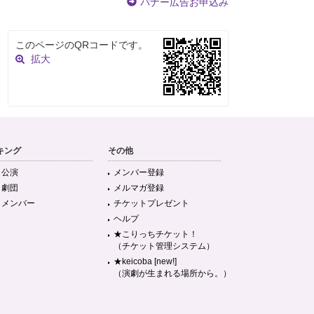
バナー広告お申込み
このページのQRコードです。
拡大
キング
その他
目公演
メンバー登録
目劇団
メルマガ登録
目メンバー
チケットプレゼント
ヘルプ
★こりっちチケット！
（チケット管理システム）
★keicoba [new!]
（演劇が生まれる場所から。）