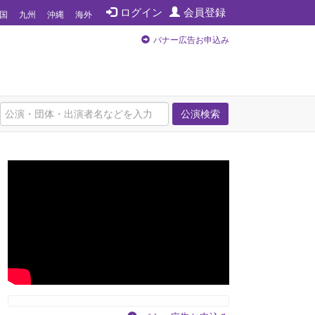
ログイン
会員登録
国
九州
沖縄
海外
バナー広告お申込み
公演検索