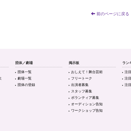
前のページに戻る
団体／劇場
掲示板
ラン
団体一覧
おしえて！舞台芸術
注
ミ
劇場一覧
フリートーク
注
団体の登録
出演者募集
注
スタッフ募集
ボランティア募集
オーディション告知
ワークショップ告知