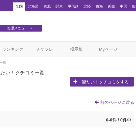
！
全国
北海道
東北
関東
甲信越
北陸
東海
近畿
中国
四
管理メニュー
団体WEBサイト管理
顧客管理
ランキング
チケプレ
掲示板
Myページ
一覧
観たい！クチコミ一覧
観たい！クチコミをする
前のページに戻る
0-0件 / 0件中