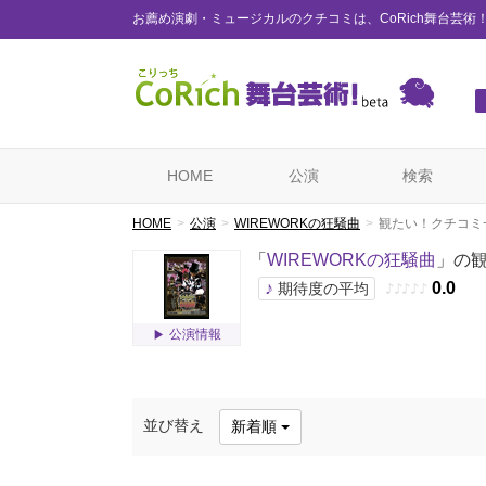
お薦め演劇・ミュージカルのクチコミは、CoRich舞台芸術
HOME
公演
検索
HOME
公演
WIREWORKの狂騒曲
観たい！クチコミ
「
WIREWORKの狂騒曲
」の
♪
0.0
期待度の平均
♪
♪
♪
♪
♪
公演情報
並び替え
新着順