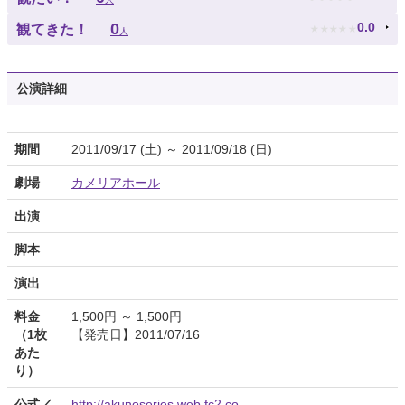
★
★
★
★
★
0
0.0
観てきた！
人
公演詳細
期間
2011/09/17 (土) ～ 2011/09/18 (日)
劇場
カメリアホール
出演
脚本
演出
料金
1,500円 ～ 1,500円
（1枚
【発売日】2011/07/16
あた
り）
公式／
http://akunoseries.web.fc2.co