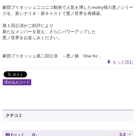
劇団ブリオッシュニコニコ動画で人気を博したmothy様の悪ノシリー
ズを、新シナリオ・新キャストで悪ノ世界を再構築。
第１回公演がご好評により
新たなメンバーを迎え、さらにパワーアップした
悪ノ世界をお楽しみください。
劇団ブリオッシュ第二回公演 ～悪ノ娘 One for...
もっと読む
埋め込みコード
クチコミ
♪
♪
♪
♪
♪
0
0.0
観たい！
人