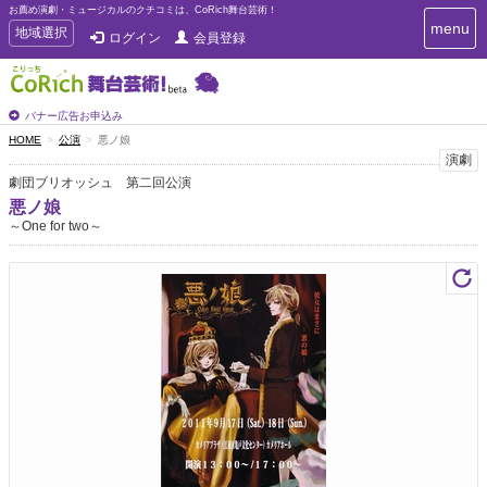
お薦め演劇・ミュージカルのクチコミは、CoRich舞台芸術！
T
menu
T
地域選択
ログイン
会員登録
o
o
g
g
g
g
l
l
バナー広告お申込み
e
e
HOME
公演
悪ノ娘
n
n
演劇
a
a
v
劇団ブリオッシュ 第二回公演
i
v
悪ノ娘
g
i
～One for two～
a
g
t
a
i
t
o
n
i
o
n