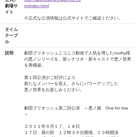
劇場サ
m/index.html
イト
※正式な公演情報は公式サイトでご確認ください。
タイム
テーブ
ル
説明
劇団ブリオッシュニコニコ動画で人気を博したmothy様
の悪ノシリーズを、新シナリオ・新キャストで悪ノ世界
を再構築。
第１回公演がご好評により
新たなメンバーを迎え、さらにパワーアップした
悪ノ世界をお楽しみください。
劇団ブリオッシュ第二回公演 ～悪ノ娘 One for tow
～
２０１１年９月１７、１８日
１７日 昼の部 １２時３０分開場、１３時開演