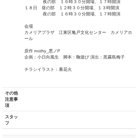
夜の部 １６時３０分開場、１７時開演
１８日 昼の部 １２時３０分開場、１３時開演
夜の部 １６時３０分開場、１７時開演
会場
カメリアプラザ 江東区亀戸文化センター カメリアホ
ール
原作 mothy_悪ノP
企画：小日向風生 脚本：鞠遊び 演出：黒霧島梅子
チラシイラスト：裏花火
その他
注意事
項
スタッ
フ