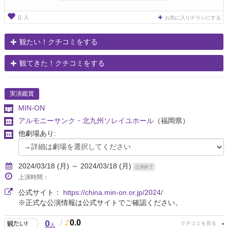
人
0
お気に入りチラシにする
観たい！クチコミをする
観てきた！クチコミをする
実演鑑賞
MIN-ON
アルモニーサンク・北九州ソレイユホール
（福岡県）
他劇場あり:
2024/03/18 (月) ～ 2024/03/18 (月)
公演終了
上演時間：
公式サイト：
https://china.min-on.or.jp/2024/
※正式な公演情報は公式サイトでご確認ください。
0
/
0.0
人