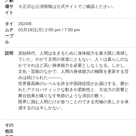
／劇
場サ
※正式な公演情報は公式サイトでご確認ください。
イト
タイ
2024年
ムテ
03月18日(月) 2:00 pm / 7:00 pm
ーブ
ル
説明
原始時代、人間は生きるために身体能力を最大限に発揮し
ていた。やがて文明の発達にともない、人々は暮らしのな
かでそれほど高い身体能力を必要としなくなる。しかし、
文化・芸能のなかで、人間の身体能力の極限を更新する営
みは続けられた―――。
世界最高峰のレベルを誇る中国雑技団がお届けする、磨か
れたアクロバティックな動きや柔軟性と、大迫力の音響と
舞台効果が織りなす奇跡のような演目の数々。
限界に挑む人間だけが放つことのできる究極の美しさを体
感するのは今しかない。
その
他注