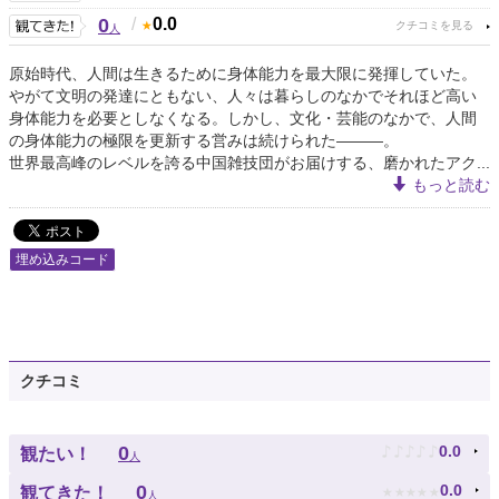
0
/
0.0
人
原始時代、人間は生きるために身体能力を最大限に発揮していた。
やがて文明の発達にともない、人々は暮らしのなかでそれほど高い
身体能力を必要としなくなる。しかし、文化・芸能のなかで、人間
の身体能力の極限を更新する営みは続けられた―――。
世界最高峰のレベルを誇る中国雑技団がお届けする、磨かれたアク...
もっと読む
埋め込みコード
クチコミ
♪
♪
♪
♪
♪
0
0.0
観たい！
人
★
★
★
★
★
0
0.0
観てきた！
人