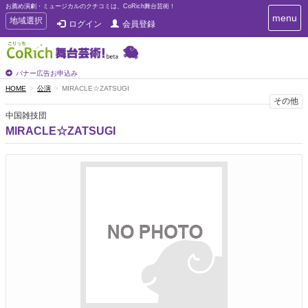
お薦め演劇・ミュージカルのクチコミは、CoRich舞台芸術！
T
menu
T
地域選択
ログイン
会員登録
o
o
g
g
g
g
l
l
バナー広告お申込み
e
e
HOME
公演
MIRACLE☆ZATSUGI
n
n
その他
a
a
v
中国雑技団
i
v
MIRACLE☆ZATSUGI
g
i
a
g
t
a
i
t
o
n
i
o
n