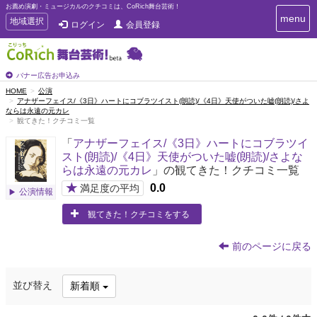
お薦め演劇・ミュージカルのクチコミは、CoRich舞台芸術！
T
menu
T
地域選択
ログイン
会員登録
o
o
g
g
g
g
l
l
バナー広告お申込み
e
e
HOME
公演
n
アナザーフェイス/《3日》ハートにコブラツイスト(朗読)/《4日》天使がついた嘘(朗読)/さよ
n
a
ならは永遠の元カレ
a
v
観てきた！クチコミ一覧
i
v
g
「
アナザーフェイス/《3日》ハートにコブラツイ
i
a
スト(朗読)/《4日》天使がついた嘘(朗読)/さよな
g
t
らは永遠の元カレ
」の観てきた！クチコミ一覧
a
i
t
★
0.0
満足度の平均
o
公演情報
n
i
観てきた！クチコミをする
o
n
前のページに戻る
並び替え
新着順