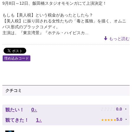
9月8日～12日、飯田橋スタジオモモンガにて上演決定！
もしも【美人税】という税金があったとしたら？
【美人税】に振り回される女性たちの「毒と孤独」を描く、オムニ
バス形式のブラックコメディ。
主演は、『東京湾景』『ホテル・ハイビスカ...
もっと読む
埋め込みコード
クチコミ
♪
♪
♪
♪
♪
0
0.0
観たい！
人
★
★
★
★
★
1
5.0
観てきた！
人