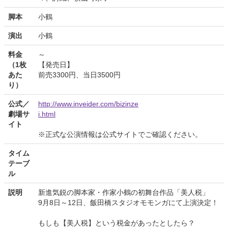
脚本
小鶴
演出
小鶴
料金
～
（1枚
【発売日】
あた
前売3300円、当日3500円
り）
公式／
http://www.inveider.com/bizinze
劇場サ
i.html
イト
※正式な公演情報は公式サイトでご確認ください。
タイム
テーブ
ル
説明
新進気鋭の脚本家・作家小鶴の初舞台作品「美人税」
9月8日～12日、飯田橋スタジオモモンガにて上演決定！
もしも【美人税】という税金があったとしたら？