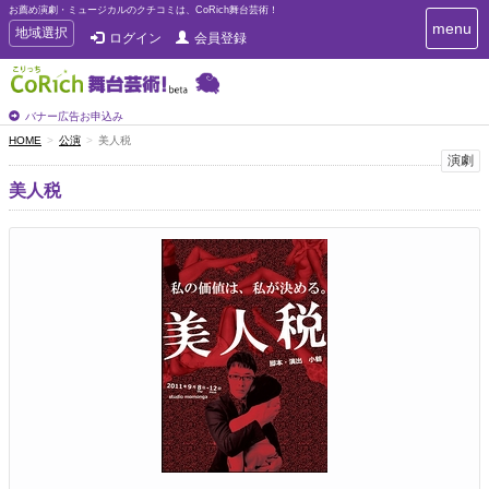
お薦め演劇・ミュージカルのクチコミは、CoRich舞台芸術！
T
menu
T
地域選択
ログイン
会員登録
o
o
g
g
g
g
l
l
バナー広告お申込み
e
e
HOME
公演
美人税
n
n
演劇
a
a
v
美人税
i
v
g
i
a
g
t
a
i
t
o
n
i
o
n