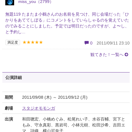
miss_you（2799）
無題119 たまたま小鶴さんのお名前を見つけ、同じ会場だった「ひ
かりをあててしぼる」にコメントをしていらしゃるのを覚えていた
のでみることにしました。予定では明日だったのですが、よ〜し、
と予約し...
★★★★★
満足度
0
2011/09/11 23:10
観てきた！一覧へ
公演詳細
期間
2011/09/08 (木) ～ 2011/09/12 (月)
劇場
スタジオモモンガ
出演
和田聰宏、小橋めぐみ、松尾れい子、水谷百輔、宮下と
もみ、守永真彩、黒岩司、小林元樹、松田沙希、吉田エ
マ、詩織、横山可奈子