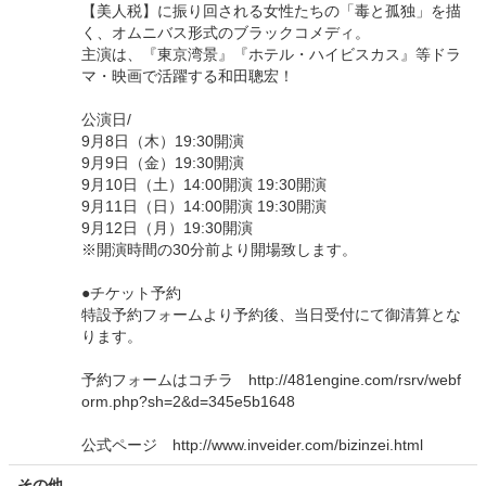
【美人税】に振り回される女性たちの「毒と孤独」を描
く、オムニバス形式のブラックコメディ。
主演は、『東京湾景』『ホテル・ハイビスカス』等ドラ
マ・映画で活躍する和田聰宏！
公演日/
9月8日（木）19:30開演
9月9日（金）19:30開演
9月10日（土）14:00開演 19:30開演
9月11日（日）14:00開演 19:30開演
9月12日（月）19:30開演
※開演時間の30分前より開場致します。
●チケット予約
特設予約フォームより予約後、当日受付にて御清算とな
ります。
予約フォームはコチラ http://481engine.com/rsrv/webf
orm.php?sh=2&d=345e5b1648
公式ページ http://www.inveider.com/bizinzei.html
その他