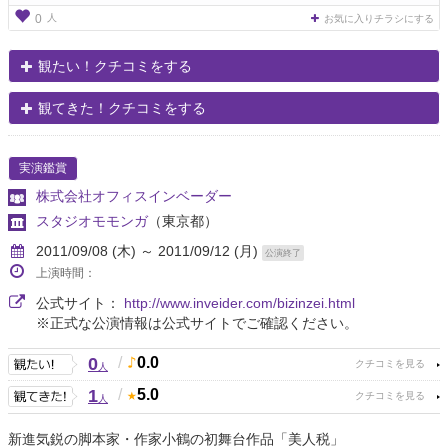
人
0
お気に入りチラシにする
観たい！クチコミをする
観てきた！クチコミをする
実演鑑賞
株式会社オフィスインベーダー
スタジオモモンガ
（東京都）
2011/09/08 (木) ～ 2011/09/12 (月)
公演終了
上演時間：
公式サイト：
http://www.inveider.com/bizinzei.html
※正式な公演情報は公式サイトでご確認ください。
0
/
0.0
人
1
/
5.0
人
新進気鋭の脚本家・作家小鶴の初舞台作品「美人税」