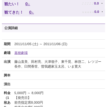
♪
♪
♪
♪
♪
0
0.0
観たい！
人
★
★
★
★
★
0
0.0
観てきた！
人
公演詳細
期間
2011/11/05 (土) ～ 2011/11/06 (日)
劇場
嘉穂劇場
出演
藤山直美、田村亮、大津嶺子、東千晃、林啓二、レツゴー
長作、臼間香世、曽我廼家玉太呂、いま寛大
脚本
演出
料金
5,000円 ～ 8,000円
（1
【発売日】
枚あ
前売指定席8,000円