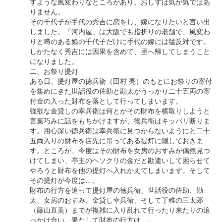
すような風変わりなところがあり、おしずは気が気ではあ
りません。
その千代子が手代の秀吉に恋をし、嫁になりたいと言い出
しました。「河内屋」は大阪でも指折りの老舗で、風変わ
りと噂のある娘の千代子だけに手代の嫁には猛反対です。
しかたなく秀吉には因果を含めて、里へ帰してしまうこと
になりました。
二、お祭り提灯
ある日、提灯屋の徳兵衛（田村 亮）のもとにお祭りの寄付
を集めにきた世話役の佐助と勘太がうっかり二十五両の寄
付金の入った財布を落として行ってしまいます。
強欲な金貸しの幸兵衛は何とかその財布を横取りしようと
言葉巧みに話をもちかけますが、徳兵衛はキッパリ断りま
す。用心深い徳兵衛は幸兵衛に見つからないようにと二十
五両入りの財布を店先に吊ってある提灯に隠しておきま
す。ところが、今度はその財布を女房のおすみが偶然見つ
けてしまい、亭主のヘソクリの金だと勘違いして困らせて
やろうと財布を他の提灯へ入れかえてしまいます。そして
その提灯が今度は…。
財布の行方を追って提灯屋の徳兵衛、世話役の佐助、勘
太、女房のおすみ、金貸し幸兵衛、そして丁稚の三太郎
（藤山直美）までが複雑に入り乱れて行ったり来たりの追
っかけ合い。果たして財布の行方は…。