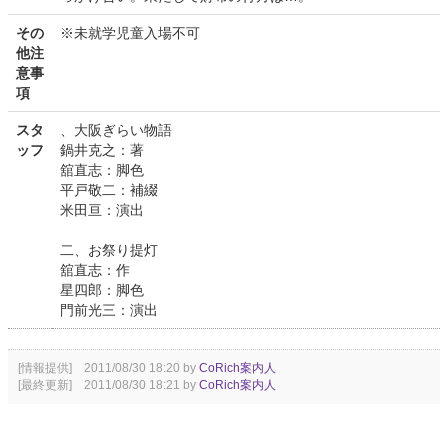
その
※未就学児童入場不可
他注
意事
項
スタ
、大阪ぎらい物語
ッフ
鍋井克之：著
舘直志：脚色
平戸敬二：補綴
米田亘：演出
二、お祭り提灯
舘直志：作
星四郎：脚色
門前光三：演出
[情報提供] 2011/08/30 18:20 by
CoRich案内人
[最終更新] 2011/08/30 18:21 by
CoRich案内人