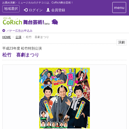
お薦め演劇・ミュージカルのクチコミは、CoRich舞台芸術！
T
menu
T
地域選択
ログイン
会員登録
o
o
g
g
g
g
l
l
バナー広告お申込み
e
e
HOME
公演
松竹 喜劇まつり
n
n
演劇
a
a
v
平成23年度 松竹特別公演
i
v
松竹 喜劇まつり
g
i
a
g
t
a
i
t
o
n
i
o
n