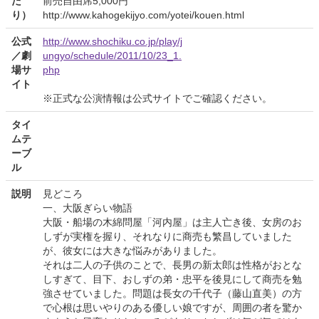
た
前売自由席5,000円
り）
http://www.kahogekijyo.com/yotei/kouen.html
公式
http://www.shochiku.co.jp/play/j
／劇
ungyo/schedule/2011/10/23_1.
場サ
php
イト
※正式な公演情報は公式サイトでご確認ください。
タイ
ムテ
ーブ
ル
説明
見どころ
一、大阪ぎらい物語
大阪・船場の木綿問屋「河内屋」は主人亡き後、女房のお
しずが実権を握り、それなりに商売も繁昌していました
が、彼女には大きな悩みがありました。
それは二人の子供のことで、長男の新太郎は性格がおとな
しすぎて、目下、おしずの弟・忠平を後見にして商売を勉
強させていました。問題は長女の千代子（藤山直美）の方
で心根は思いやりのある優しい娘ですが、周囲の者を驚か