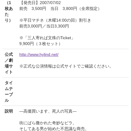
（1
【発売日】2007/07/02
枚あ
前売 3,500円 当日 3,800円（全席指定）
た
り）
※平日マチネ（木曜14:00の回）割引き
前売3,000円／当日3,300円
※「三人寄れば文殊のTicket」
9,900円（３枚セット）
公式
http://www.hylind.net/
／劇
場サ
※正式な公演情報は公式サイトでご確認ください。
イト
タイ
ムテ
ーブ
ル
説明
—高価買います、死人の写真—
街にばら撒かれた奇妙なビラ。
そしてある男が始めた不思議な商売。