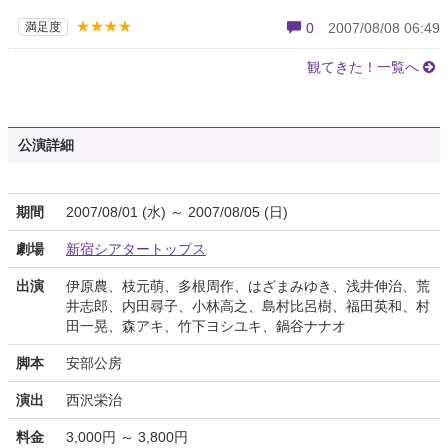
★★★★
満足度
0
2007/08/08 06:49
観てきた！一覧へ
公演詳細
期間
2007/08/01 (水) ～ 2007/08/05 (日)
劇場
新宿シアタートップス
出演
伊原農、枝元萌、多根周作、はざまみゆき、浅井伸治、荒
井志郎、内田尋子、小林高之、島村比呂樹、福田英和、村
田一晃、森アキ、竹下ヨシユキ、鍋谷ナナオ
脚本
安部公房
演出
西沢栄治
料金
3,000円 ～ 3,800円