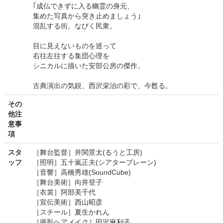
｢成仏できずに入る幽霊の身元、
集めた写真から突き止めましょう｣
混乱する街。なびく民衆。
目に見えないものを巡って
右往左往する集団心理を
シニカルに描いた安部公房の傑作。
古典演出の気鋭、西沢栄治の彩で、今甦る。
その
他注
意事
項
スタ
［舞台監督］井関景太(るうと工房)
ッフ
［照明］五十嵐正夫(シアターブレーン)
［音響］高橋秀雄(SoundCube)
［舞台美術］向井登子
［衣裳］阿部美千代
［宣伝美術］西山昭彦
［スチール］夏生かれん
［撮影ヘアメイク］田沢麻利子