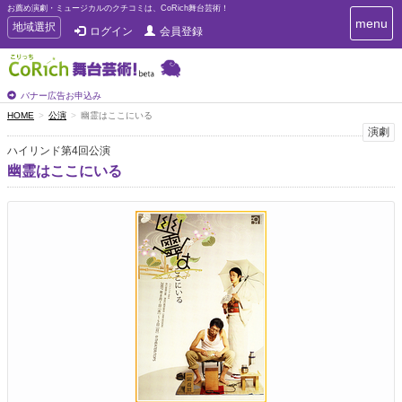
お薦め演劇・ミュージカルのクチコミは、CoRich舞台芸術！
T
menu
T
地域選択
ログイン
会員登録
o
o
g
g
g
g
l
l
バナー広告お申込み
e
e
HOME
公演
幽霊はここにいる
n
n
演劇
a
a
v
ハイリンド第4回公演
i
v
幽霊はここにいる
g
i
a
g
t
a
i
t
o
n
i
o
n