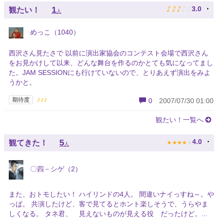
♪
♪
♪
♪
♪
1
3.0
観たい！
人
めっこ（1040）
西沢さん見たさで 以前に演出家協会のコンテスト会場で西沢さん
をお見かけして以来、どんな舞台を作るのかとても気になってまし
た。JAM SESSIONにも行けていないので、とりあえず演出をみよ
うかと。
♪♪♪
期待度
0
2007/07/30 01:00
観たい！一覧へ
★
★
★
★
★
5
4.0
観てきた！
人
〇四－シゲ（2）
また、おトモしたい！ ハイリンドの4人。 間違いナイっすね～。や
っぱ。 共演したけど、客で見てるとホント楽しそうで、うらやま
しくなる。 タネ君、 見えないものが見える役 だったけど。...