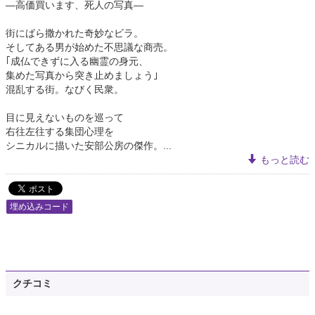
—高価買います、死人の写真—
街にばら撒かれた奇妙なビラ。
そしてある男が始めた不思議な商売。
｢成仏できずに入る幽霊の身元、
集めた写真から突き止めましょう｣
混乱する街。なびく民衆。
目に見えないものを巡って
右往左往する集団心理を
シニカルに描いた安部公房の傑作。...
もっと読む
埋め込みコード
クチコミ