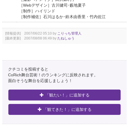
［Webデザイン］古川健司･藪地夏子
［制作］ハイリンド
［制作補佐］石川はるか･鈴木由香里・竹内佐江
[情報提供] 2007/06/22 05:10 by
こりっち管理人
[最終更新] 2007/08/08 06:49 by
たねしゅう
クチコミを投稿すると
CoRich舞台芸術！のランキングに反映されます。
面白そうな舞台を応援しましょう！
「観たい！」に追加する
「観てきた！」に追加する