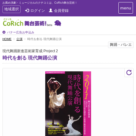
お薦め演劇・ミュージカルのクチコミは、CoRich舞台芸術！
T
menu
T
地域選択
ログイン
会員登録
o
o
g
g
g
g
l
l
バナー広告お申込み
e
e
HOME
公演
時代を創る 現代舞踊公演
n
n
舞踊・バレエ
a
a
v
現代舞踊新進芸術家育成 Project 2
i
v
時代を創る 現代舞踊公演
g
i
a
g
t
a
i
t
o
n
i
o
n