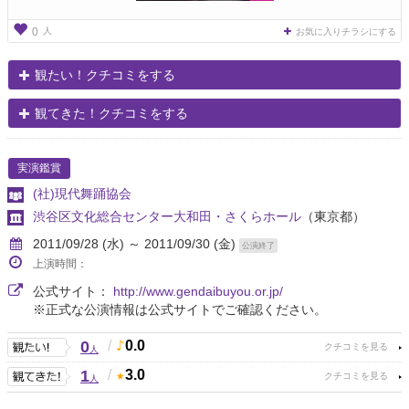
人
0
お気に入りチラシにする
観たい！クチコミをする
観てきた！クチコミをする
実演鑑賞
(社)現代舞踊協会
渋谷区文化総合センター大和田・さくらホール
（東京都）
2011/09/28 (水) ～ 2011/09/30 (金)
公演終了
上演時間：
公式サイト：
http://www.gendaibuyou.or.jp/
※正式な公演情報は公式サイトでご確認ください。
0
/
0.0
人
1
/
3.0
人