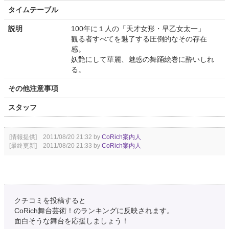
タイムテーブル
説明
100年に１人の「天才女形・早乙女太一」
観る者すべてを魅了する圧倒的なその存在
感。
妖艶にして華麗、魅惑の舞踊絵巻に酔いしれ
る。
その他注意事項
スタッフ
[情報提供] 2011/08/20 21:32 by
CoRich案内人
[最終更新] 2011/08/20 21:33 by
CoRich案内人
クチコミを投稿すると
CoRich舞台芸術！のランキングに反映されます。
面白そうな舞台を応援しましょう！