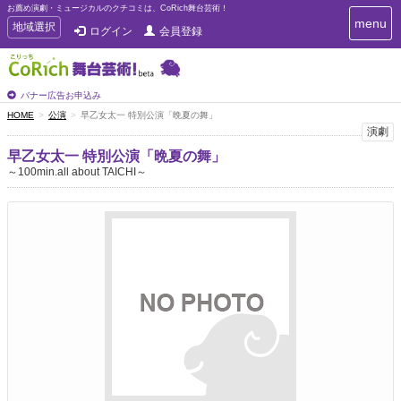
お薦め演劇・ミュージカルのクチコミは、CoRich舞台芸術！
T
menu
T
地域選択
ログイン
会員登録
o
o
g
g
g
g
l
l
バナー広告お申込み
e
e
HOME
公演
早乙女太一 特別公演「晩夏の舞」
n
n
演劇
a
a
v
早乙女太一 特別公演「晩夏の舞」
i
v
～100min.all about TAICHI～
g
i
a
g
t
a
i
t
o
n
i
o
n