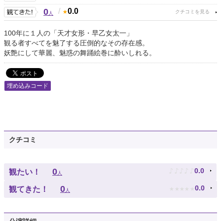
0
/
0.0
人
100年に１人の「天才女形・早乙女太一」
観る者すべてを魅了する圧倒的なその存在感。
妖艶にして華麗、魅惑の舞踊絵巻に酔いしれる。
埋め込みコード
クチコミ
♪
♪
♪
♪
♪
0
0.0
観たい！
人
★
★
★
★
★
0
0.0
観てきた！
人