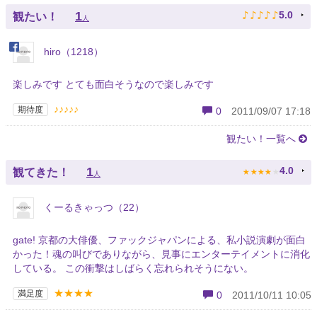
♪
♪
♪
♪
♪
1
5.0
観たい！
人
hiro（1218）
楽しみです とても面白そうなので楽しみです
♪♪♪♪♪
期待度
0
2011/09/07 17:18
観たい！一覧へ
★
★
★
★
★
1
4.0
観てきた！
人
くーるきゃっつ（22）
gate! 京都の大俳優、ファックジャパンによる、私小説演劇が面白
かった！魂の叫びでありながら、見事にエンターテイメントに消化
している。 この衝撃はしばらく忘れられそうにない。
★★★★
満足度
0
2011/10/11 10:05