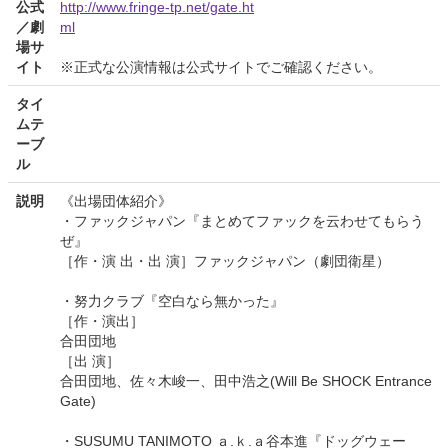
公式
http://www.fringe-tp.net/gate.ht
／劇
ml
場サ
イト
※正式な公演情報は公式サイトでご確認ください。
タイ
ムテ
ーブ
ル
説明
《出場団体紹介》
・ファックジャパン『まとめてファックを云わせてもらう
ぜ』
［作・演 出・出 演］ファックジャパン（劇団衛星）
・努力クラブ『空白なら無かった』
［作・演出］
合田団地
［出 演］
合田団地、佐々木峻一、田中浩之(Will Be SHOCK Entrance
Gate)
・SUSUMU TANIMOTO ａ.ｋ.ａ谷本進『ドッグウェー