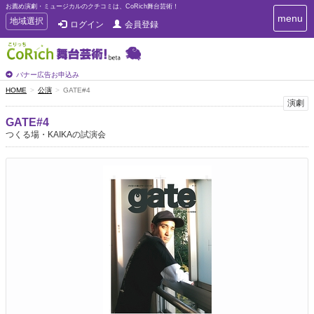
お薦め演劇・ミュージカルのクチコミは、CoRich舞台芸術！
T
menu
T
地域選択
ログイン
会員登録
o
o
g
g
g
g
l
l
バナー広告お申込み
e
e
HOME
公演
GATE#4
n
n
演劇
a
a
v
GATE#4
i
v
つくる場・KAIKAの試演会
g
i
a
g
t
a
i
t
o
n
i
o
n