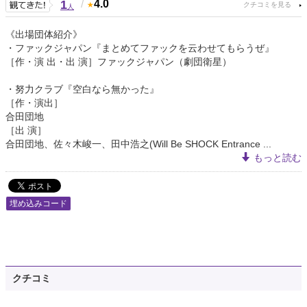
1
/
4.0
人
《出場団体紹介》
・ファックジャパン『まとめてファックを云わせてもらうぜ』
［作・演 出・出 演］ファックジャパン（劇団衛星）
・努力クラブ『空白なら無かった』
［作・演出］
合田団地
［出 演］
合田団地、佐々木峻一、田中浩之(Will Be SHOCK Entrance ...
もっと読む
埋め込みコード
クチコミ