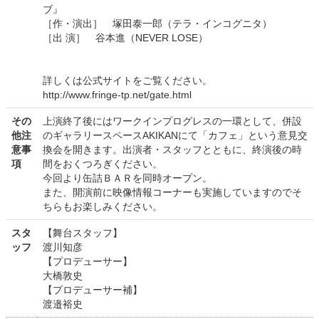
ブ』
［作・演出］ 塚田泰一郎（テラ・インコグニタ）
［出 演］ 谷本進（NEVER LOSE）
詳しくは公式サイトをご覧ください。
http://www.fringe-tp.net/gate.html
その
上演終了後にはワークインプログレスの一環として、併設
他注
のギャラリースペースAKIKANにて「カフェ」という意見交
意事
換会を開きます。出演者・スタッフとともに、終演後の時
項
間をおくつろぎください。
今回より缶詰ＢＡＲを同時オープン。
また、開演前に映像情報コーナーも実施していますのでそ
ちらもお楽しみください。
スタ
【舞台スタッフ】
ッフ
渡川知彦
【プロデューサー】
大橋敦史
【プロデューサー補】
渡邉裕史