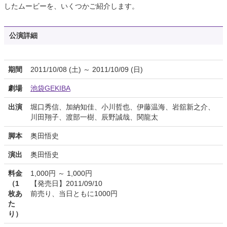
したムービーを、いくつかご紹介します。
公演詳細
期間
2011/10/08 (土) ～ 2011/10/09 (日)
劇場
池袋GEKIBA
出演
堀口秀信、加納知佳、小川哲也、伊藤温海、岩舘新之介、
川田翔子、渡部一樹、辰野誠哉、関龍太
脚本
奥田悟史
演出
奥田悟史
料金
1,000円 ～ 1,000円
（1
【発売日】2011/09/10
枚あ
前売り、当日ともに1000円
た
り）