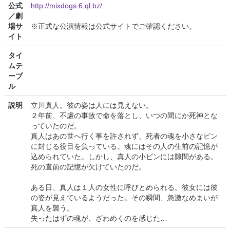
公式
http://mixdogs.6.ql.bz/
／劇
場サ
※正式な公演情報は公式サイトでご確認ください。
イト
タイ
ムテ
ーブ
ル
説明
立川真人。彼の姿は人には見えない。
２年前、不慮の事故で命を落とし、いつの間にか死神とな
っていたのだ。
真人はあの世へ行く事を許されず、死者の魂を小さなビン
に封じる役目を負っている。魂にはその人の生前の記憶が
込められていた。しかし、真人の小ビンには隙間がある。
死の直前の記憶が欠けていたのだ。
ある日、真人は１人の女性に呼びとめられる。彼女には彼
の姿が見えているようだった。その瞬間、急激なめまいが
真人を襲う。
失ったはずの魂が、ざわめくのを感じた…