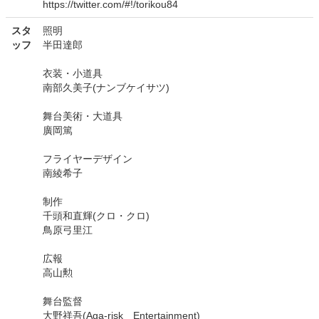
https://twitter.com/#!/torikou84
スタ
照明
ッフ
半田達郎
衣装・小道具
南部久美子(ナンブケイサツ)
舞台美術・大道具
廣岡篤
フライヤーデザイン
南綾希子
制作
千頭和直輝(クロ・クロ)
鳥原弓里江
広報
高山勲
舞台監督
大野祥吾(Aga-risk Entertainment)