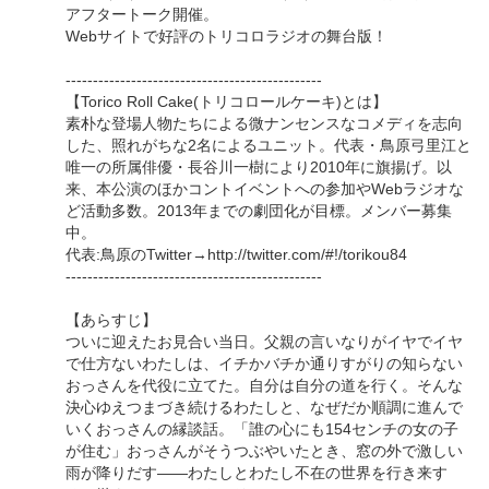
アフタートーク開催。
Webサイトで好評のトリコロラジオの舞台版！
-----------------------------------------------
【Torico Roll Cake(トリコロールケーキ)とは】
素朴な登場人物たちによる微ナンセンスなコメディを志向
した、照れがちな2名によるユニット。代表・鳥原弓里江と
唯一の所属俳優・長谷川一樹により2010年に旗揚げ。以
来、本公演のほかコントイベントへの参加やWebラジオな
ど活動多数。2013年までの劇団化が目標。メンバー募集
中。
代表:鳥原のTwitter→http://twitter.com/#!/torikou84
-----------------------------------------------
【あらすじ】
ついに迎えたお見合い当日。父親の言いなりがイヤでイヤ
で仕方ないわたしは、イチかバチか通りすがりの知らない
おっさんを代役に立てた。自分は自分の道を行く。そんな
決心ゆえつまづき続けるわたしと、なぜだか順調に進んで
いくおっさんの縁談話。「誰の心にも154センチの女の子
が住む」おっさんがそうつぶやいたとき、窓の外で激しい
雨が降りだす――わたしとわたし不在の世界を行き来す