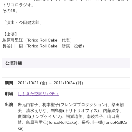
トリコロラジオ。
その19。
「演出・今田健太郎」
【出演】
鳥原弓里江（Torico Roll Cake 代表）
長谷川一樹（Torico Roll Cake 所属 役者）
公演詳細
期間
2011/10/21 (金) ～ 2011/10/24 (月)
劇場
しもきた空間リバティ
出演
岩元由有子、梅本聖子(フレンズプロダクション)、柴田朝
美、清水ぇりな、副島徹(トリトリオフィス)、内藤絵梨、
廣岡篤(ナンブケイサツ)、福満瑠美、南綾希子、山口高
靖、鳥原弓里江(ToricoRollCake)、長谷川一樹(ToricoRollCa
ke)