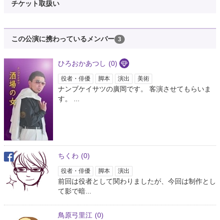
チケット取扱い
この公演に携わっているメンバー
3
ひろおかあつし
(0)
役者・俳優
脚本
演出
美術
ナンブケイサツの廣岡です。 客演させてもらいま
す。 ...
ちくわ
(0)
役者・俳優
脚本
演出
前回は役者として関わりましたが、今回は制作とし
て影で暗...
鳥原弓里江
(0)