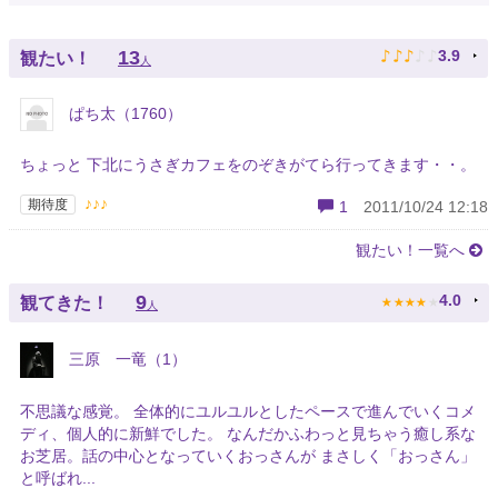
♪
♪
♪
♪
♪
13
3.9
観たい！
人
ぱち太（1760）
ちょっと 下北にうさぎカフェをのぞきがてら行ってきます・・。
♪♪♪
期待度
1
2011/10/24 12:18
観たい！一覧へ
★
★
★
★
★
9
4.0
観てきた！
人
三原 一竜（1）
不思議な感覚。 全体的にユルユルとしたペースで進んでいくコメ
ディ、個人的に新鮮でした。 なんだかふわっと見ちゃう癒し系な
お芝居。話の中心となっていくおっさんが まさしく「おっさん」
と呼ばれ...