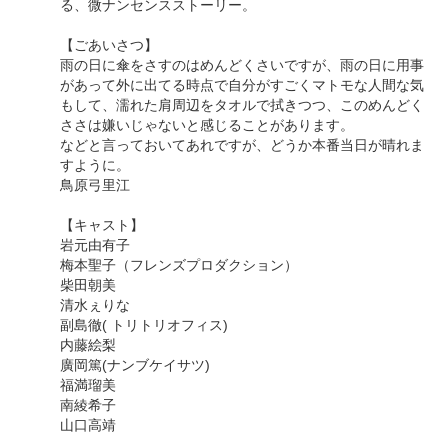
る、微ナンセンスストーリー。
【ごあいさつ】
雨の日に傘をさすのはめんどくさいですが、雨の日に用事
があって外に出てる時点で自分がすごくマトモな人間な気
もして、濡れた肩周辺をタオルで拭きつつ、このめんどく
ささは嫌いじゃないと感じることがあります。
などと言っておいてあれですが、どうか本番当日が晴れま
すように。
鳥原弓里江
【キャスト】
岩元由有子
梅本聖子（フレンズプロダクション）
柴田朝美
清水ぇりな
副島徹( トリトリオフィス)
内藤絵梨
廣岡篤(ナンブケイサツ)
福満瑠美
南綾希子
山口高靖