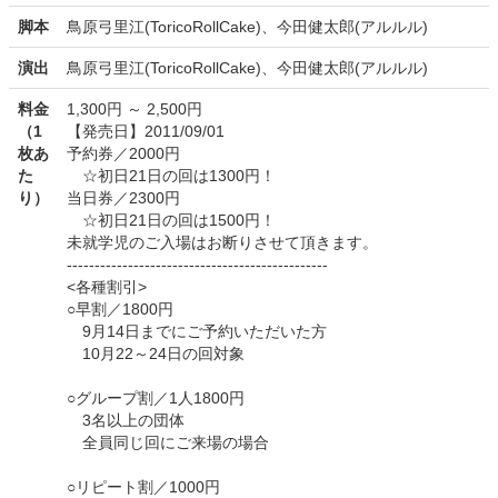
脚本
鳥原弓里江(ToricoRollCake)、今田健太郎(アルルル)
演出
鳥原弓里江(ToricoRollCake)、今田健太郎(アルルル)
料金
1,300円 ～ 2,500円
（1
【発売日】2011/09/01
枚あ
予約券／2000円
た
☆初日21日の回は1300円！
り）
当日券／2300円
☆初日21日の回は1500円！
未就学児のご入場はお断りさせて頂きます。
-----------------------------------------------
<各種割引>
○早割／1800円
9月14日までにご予約いただいた方
10月22～24日の回対象
○グループ割／1人1800円
3名以上の団体
全員同じ回にご来場の場合
○リピート割／1000円