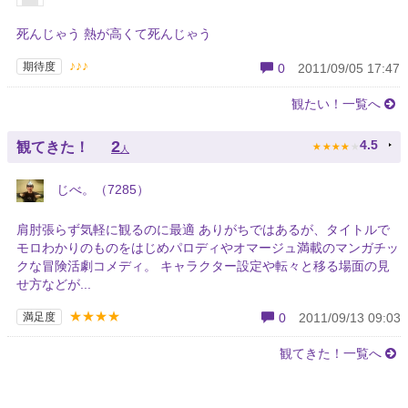
死んじゃう 熱が高くて死んじゃう
♪♪♪
期待度
0
2011/09/05 17:47
観たい！一覧へ
★
★
★
★
★
2
4.5
観てきた！
人
じべ。（7285）
肩肘張らず気軽に観るのに最適 ありがちではあるが、タイトルで
モロわかりのものをはじめパロディやオマージュ満載のマンガチッ
クな冒険活劇コメディ。 キャラクター設定や転々と移る場面の見
せ方などが...
★★★★
満足度
0
2011/09/13 09:03
観てきた！一覧へ