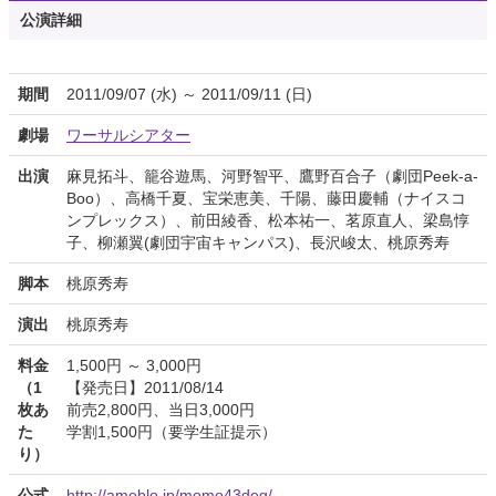
公演詳細
期間
2011/09/07 (水) ～ 2011/09/11 (日)
劇場
ワーサルシアター
出演
麻見拓斗、籠谷遊馬、河野智平、鷹野百合子（劇団Peek-a-
Boo）、高橋千夏、宝栄恵美、千陽、藤田慶輔（ナイスコ
ンプレックス）、前田綾香、松本祐一、茗原直人、梁島惇
子、柳瀬翼(劇団宇宙キャンパス)、長沢峻太、桃原秀寿
脚本
桃原秀寿
演出
桃原秀寿
料金
1,500円 ～ 3,000円
（1
【発売日】2011/08/14
枚あ
前売2,800円、当日3,000円
た
学割1,500円（要学生証提示）
り）
公式
http://ameblo.jp/momo43deg/