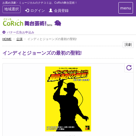
お薦め演劇・ミュージカルのクチコミは、CoRich舞台芸術！
T
menu
T
地域選択
ログイン
会員登録
o
o
g
g
g
g
l
l
バナー広告お申込み
e
e
HOME
公演
インディとジョーンズの最初の聖戦!
n
n
演劇
a
a
v
インディとジョーンズの最初の聖戦!
i
v
g
i
a
g
t
a
i
t
o
n
i
o
n