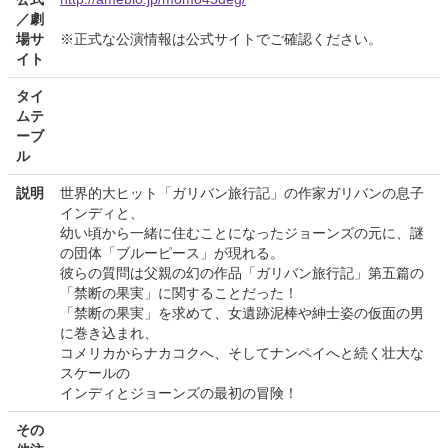
／劇
場サ
※正式な公演情報は公式サイトでご確認ください。
イト
タイ
ムテ
ーブ
ル
説明
世界的大ヒット「ガリバン旅行記」の作家ガリバンの息子
インディと、
幼い頃から一緒に住むことになったジョーンズの元に、謎
の団体「ブルーピース」が現れる。
彼らの質問は父親の幻の作品「ガリバン旅行記」第五篇の
「禁断の果実」に関することだった！
「禁断の果実」を求めて、女遺跡泥棒や紳士姿の仮面の男
に巻き込まれ、
コメリカからナカコクへ、そしてナンペイへと続く壮大な
スケールの
インディとジョーンズの最初の冒険！
その