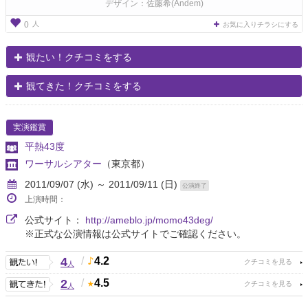
デザイン：佐藤希(Andem)
人
0
お気に入りチラシにする
観たい！クチコミをする
観てきた！クチコミをする
実演鑑賞
平熱43度
ワーサルシアター
（東京都）
2011/09/07 (水) ～ 2011/09/11 (日)
公演終了
上演時間：
公式サイト：
http://ameblo.jp/momo43deg/
※正式な公演情報は公式サイトでご確認ください。
4
/
4.2
人
2
/
4.5
人