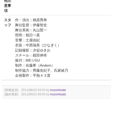
他注
意事
項
スタ
作・演出：桃原秀寿
ッフ
舞台監督：伊藤智史
舞台美術：丸山賢一
照明：朝日一真
音響：土屋由紀
衣装：中西瑞美（ひなぎく）
記録撮影：夕起ゆきお
スチール：鏡田伸幸
振付：ME☆GU
制作：佐藤希（Andem）
制作協力：齊藤友紀子、氏家綾乃
企画製作：平熱４３度
[情報提供] 2011/08/10 03:03 by
nozomisato
[最終更新] 2011/09/13 09:03 by
nozomisato