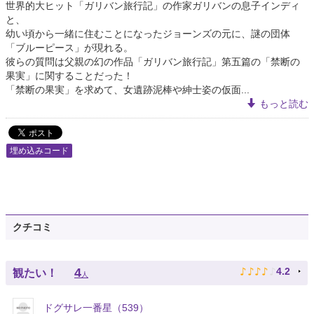
世界的大ヒット「ガリバン旅行記」の作家ガリバンの息子インディ
と、
幼い頃から一緒に住むことになったジョーンズの元に、謎の団体
「ブルーピース」が現れる。
彼らの質問は父親の幻の作品「ガリバン旅行記」第五篇の「禁断の
果実」に関することだった！
「禁断の果実」を求めて、女遺跡泥棒や紳士姿の仮面...
もっと読む
埋め込みコード
クチコミ
♪
♪
♪
♪
♪
4
4.2
観たい！
人
ドグサレ一番星（539）