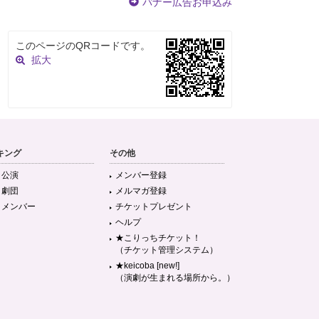
バナー広告お申込み
このページのQRコードです。
拡大
キング
その他
目公演
メンバー登録
目劇団
メルマガ登録
目メンバー
チケットプレゼント
ヘルプ
★こりっちチケット！
（チケット管理システム）
★keicoba [new!]
（演劇が生まれる場所から。）