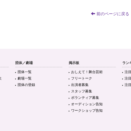
前のページに戻る
団体／劇場
掲示板
ラン
団体一覧
おしえて！舞台芸術
注
ミ
劇場一覧
フリートーク
注
団体の登録
出演者募集
注
スタッフ募集
ボランティア募集
オーディション告知
ワークショップ告知