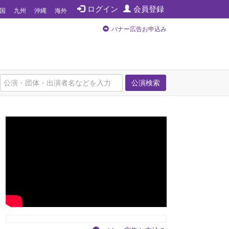
ログイン
会員登録
国
九州
沖縄
海外
バナー広告お申込み
公演検索