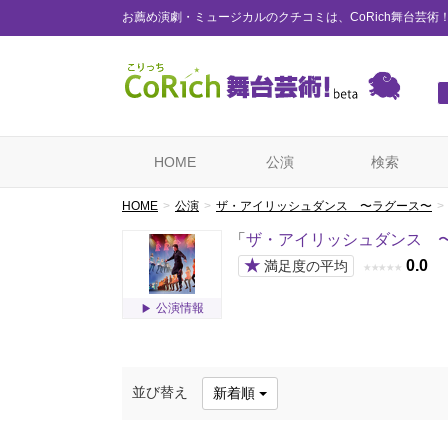
お薦め演劇・ミュージカルのクチコミは、CoRich舞台芸術
HOME
公演
検索
HOME
公演
ザ・アイリッシュダンス 〜ラグース〜
「
ザ・アイリッシュダンス 
★
0.0
満足度の平均
★
★
★
★
★
公演情報
並び替え
新着順