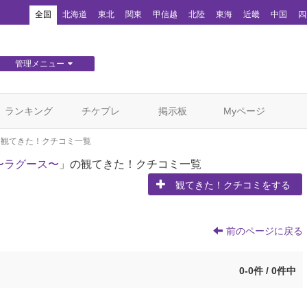
！
全国
北海道
東北
関東
甲信越
北陸
東海
近畿
中国
四
管理メニュー
団体WEBサイト管理
顧客管理
ランキング
チケプレ
掲示板
Myページ
観てきた！クチコミ一覧
〜ラグース〜
」の観てきた！クチコミ一覧
観てきた！クチコミをする
前のページに戻る
0-0件 / 0件中