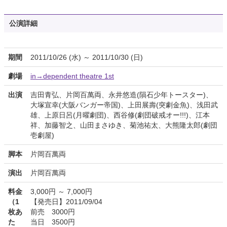
公演詳細
期間
2011/10/26 (水) ～ 2011/10/30 (日)
劇場
in→dependent theatre 1st
出演
吉田青弘、片岡百萬両、永井悠造(隕石少年トースター)、
大塚宣幸(大阪バンガー帝国)、上田展壽(突劇金魚)、浅田武
雄、上原日呂(月曜劇団)、西谷修(劇団破戒オー!!!)、江本
祥、加藤智之、山田まさゆき、菊池祐太、大熊隆太郎(劇団
壱劇屋)
脚本
片岡百萬両
演出
片岡百萬両
料金
3,000円 ～ 7,000円
（1
【発売日】2011/09/04
枚あ
前売 3000円
た
当日 3500円