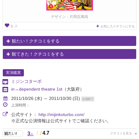
デザイン：片岡百萬両
人
0
お気に入りチラシにする
観たい！クチコミをする
観てきた！クチコミをする
実演鑑賞
ミジンコターボ
in→dependent theatre 1st
（大阪府）
2011/10/26 (水) ～ 2011/10/30 (日)
公演終了
上演時間：
公式サイト：
http://mijinkoturbo.com/
※正式な公演情報は公式サイトでご確認ください。
3
/
4.7
人