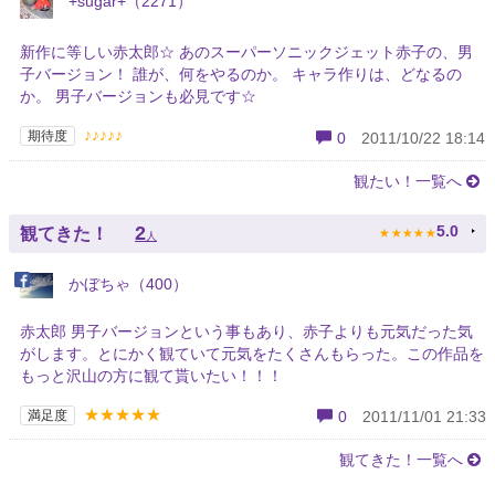
+sugar+（2271）
新作に等しい赤太郎☆ あのスーパーソニックジェット赤子の、男
子バージョン！ 誰が、何をやるのか。 キャラ作りは、どなるの
か。 男子バージョンも必見です☆
♪♪♪♪♪
期待度
0
2011/10/22 18:14
観たい！一覧へ
★
★
★
★
★
2
5.0
観てきた！
人
かぼちゃ（400）
赤太郎 男子バージョンという事もあり、赤子よりも元気だった気
がします。とにかく観ていて元気をたくさんもらった。この作品を
もっと沢山の方に観て貰いたい！！！
★★★★★
満足度
0
2011/11/01 21:33
観てきた！一覧へ