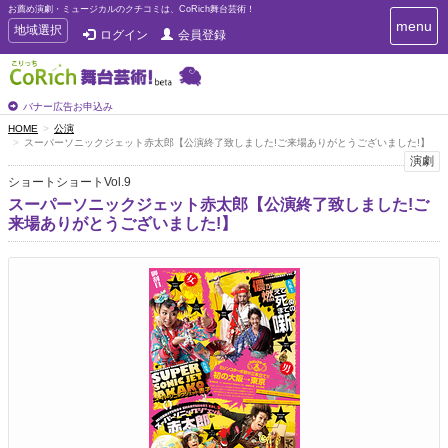
お薦め演劇・ミュージカルのクチコミは、CoRich舞台芸術！
T
menu
T
地域選択
ログイン
会員登録
o
o
g
g
g
g
l
l
バナー広告お申込み
e
e
HOME
公演
n
スーパーソニックジェット赤太郎【公演終了致しました!ご来場ありがとうございました!】
n
a
演劇
a
v
ショートショートVol.9
i
v
g
スーパーソニックジェット赤太郎【公演終了致しました!ご
i
a
来場ありがとうございました!】
g
t
a
i
t
o
n
i
o
n