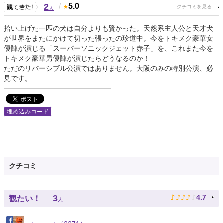
2
/
5.0
人
拾い上げた一匹の犬は自分よりも賢かった。天然系主人公と天才犬
が世界をまたにかけて切った張ったの珍道中。今をトキメク豪華女
優陣が演じる「スーパーソニックジェット赤子」を、これまた今を
トキメク豪華男優陣が演じたらどうなるのか！
ただのリバーシブル公演ではありません。大阪のみの特別公演、必
見です。
埋め込みコード
クチコミ
♪
♪
♪
♪
♪
3
4.7
観たい！
人