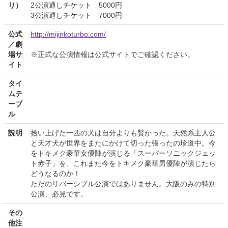
り）
2公演通しチケット 5000円
3公演通しチケット 7000円
公式
http://mijinkoturbo.com/
／劇
場サ
※正式な公演情報は公式サイトでご確認ください。
イト
タイ
ムテ
ーブ
ル
説明
拾い上げた一匹の犬は自分よりも賢かった。天然系主人公
と天才犬が世界をまたにかけて切った張ったの珍道中。今
をトキメク豪華女優陣が演じる「スーパーソニックジェッ
ト赤子」を、これまた今をトキメク豪華男優陣が演じたら
どうなるのか！
ただのリバーシブル公演ではありません。大阪のみの特別
公演、必見です。
その
他注