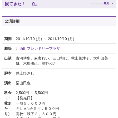
★
★
★
★
★
0
0.0
観てきた！
人
公演詳細
期間
2011/10/10 (月) ～ 2011/10/10 (月)
劇場
川西町フレンドリープラザ
出演
古河耕史、麻実れい、三田和代、秋山菜津子、大和田美
帆、木場勝己、浅野和之
脚本
井上ひさし
演出
栗山民也
料金
2,500円 ～ 5,500円
（1
【発売日】
枚あ
一般５，０００円
た
ＰＬＡ’s会員４，５００円
り）
高校生以下２，５００円