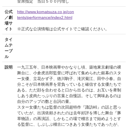
全席指定 当日５００円増し
公式
http://www.komatsuza.co.jp/con
／劇
tents/performance/index2.html
場サ
イト
※正式な公演情報は公式サイトでご確認ください。
タイ
ムテ
ーブ
ル
説明
一九三五年、日本映画華やかなりし頃、築地東京劇場の裸
舞台に、小倉虎吉郎監督に呼ばれて集められた銀幕のスタ
ー女優、立花かず子、徳川駒子、滝沢菊江、田中小春。自
分こそが日本映画界を背負っていると確信する女優たちで
ある。ただ顔を合わせると口から出るのは、お互いを牽制
しあう皮肉たっぷりの言葉と自慢話。そして興味あるのは
自分のアップの数と台詞の量。
スター女優たちは監督の次回超特作『諏訪峠』の話と思っ
ていたが、出演依頼されたのは去年好評を博した舞台『豚
草物語』の再演話、しかもこの場で稽古まで始めようとす
る監督に、しぶしぶ稽古につきあう女優たちであったが、