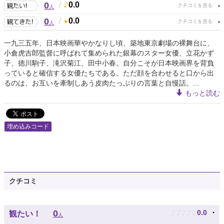
0
/
0.0
人
0
/
0.0
人
一九三五年、日本映画華やかなりし頃、築地東京劇場の裸舞台に、
小倉虎吉郎監督に呼ばれて集められた銀幕のスター女優、立花かず
子、徳川駒子、滝沢菊江、田中小春。自分こそが日本映画界を背負
っていると確信する女優たちである。ただ顔を合わせると口から出
るのは、お互いを牽制しあう皮肉たっぷりの言葉と自慢話。...
もっと読む
埋め込みコード
クチコミ
♪
♪
♪
♪
♪
0
0.0
観たい！
人