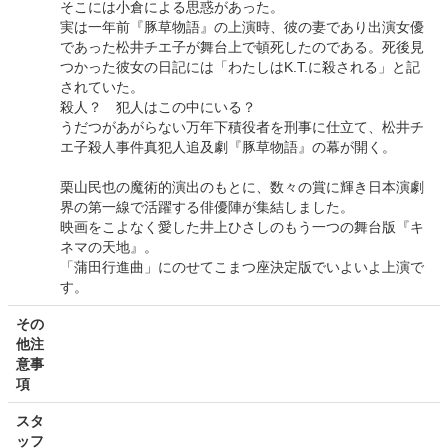
そこには小倉による思惑があった。
実は一年前『豚草物語』の上演時、彼の妻であり出演女優
であった松井チエ子が舞台上で頓死したのである。死後見
つかった彼女の日記には「わたしはK.T.に殺される」と記
されていた。
殺人？ 犯人はこの中にいる？
うだつがあがらない万年下積役者を刑事に仕立て、松井チ
エ子殺人事件真犯人追及劇『豚草物語』の幕が開く。
栗山民也の魔術的演出のもとに、数々の賞に輝き日本演劇
界の第一線で活躍する俳優陣が集結しました。
映画をこよなく愛した井上ひさしのもう一つの舞台版『キ
ネマの天地』。
「蒲田行進曲」にのせてこまつ座決定版でいよいよ上演で
す。
その
他注
意事
項
スタ
ッフ