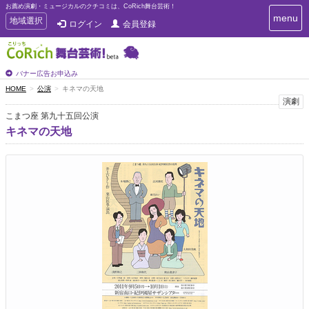
お薦め演劇・ミュージカルのクチコミは、CoRich舞台芸術！
T
menu
T
地域選択
ログイン
会員登録
o
o
g
g
g
g
l
l
バナー広告お申込み
e
e
HOME
公演
キネマの天地
n
n
演劇
a
a
v
こまつ座 第九十五回公演
i
v
キネマの天地
g
i
a
g
t
a
i
t
o
n
i
o
n