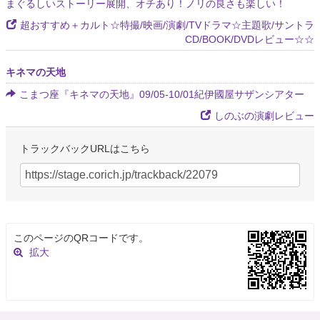
まぐるしいストーリー展開、オチあり！ノリの良さも楽しい！
超おすすめ＋カルト☆特撮/映画/演劇/TVドラマ☆主題歌/サントラ
CD/BOOK/DVDレビュー☆☆
キネマの天地
こまつ座『キネマの天地』09/05-10/01紀伊國屋サザンシアター
しのぶの演劇レビュー
トラックバックURLはこちら
このページのQRコードです。
拡大