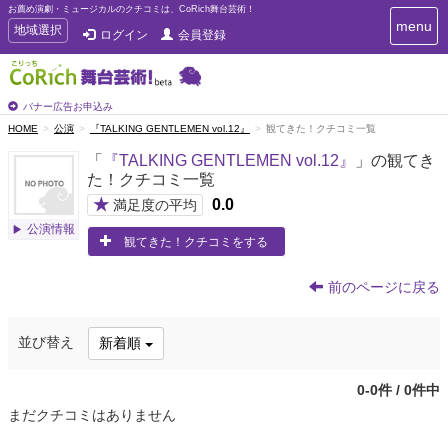
お薦め演劇・ミュージカルのクチコミは、CoRich舞台芸術！
T
menu
T
地域選択
ログイン
会員登録
o
o
g
g
g
g
l
l
バナー広告お申込み
e
e
HOME
公演
『TALKING GENTLEMEN vol.12』
観てきた！クチコミ一覧
n
n
a
「
『TALKING GENTLEMEN vol.12』
」の観てき
a
v
た！クチコミ一覧
i
v
g
★
0.0
i
満足度の平均
a
g
公演情報
t
観てきた！クチコミをする
a
i
t
o
n
i
前のページに戻る
o
n
並び替え
新着順
0-0件 / 0件中
まだクチコミはありません