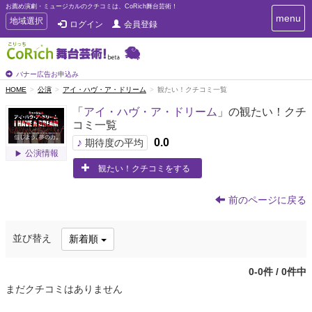
お薦め演劇・ミュージカルのクチコミは、CoRich舞台芸術！
T
menu
T
地域選択
ログイン
会員登録
o
o
g
g
g
g
l
l
バナー広告お申込み
e
e
HOME
公演
アイ・ハヴ・ア・ドリーム
観たい！クチコミ一覧
n
n
a
「
アイ・ハヴ・ア・ドリーム
」の観たい！クチ
a
v
コミ一覧
i
v
g
♪
0.0
i
期待度の平均
a
公演情報
g
t
観たい！クチコミをする
a
i
t
o
n
i
前のページに戻る
o
n
並び替え
新着順
0-0件 / 0件中
まだクチコミはありません