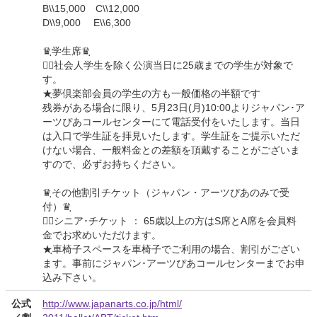
B\\15,000 C\\12,000
D\\9,000 E\\6,300
♛ฺ学生席♛ฺ
★ฺ社会人学生を除く公演当日に25歳までの学生が対象で
す。
★ฺ夢倶楽部会員の学生の方も一般価格の半額です
残券がある場合に限り、5月23日(月)10:00よりジャパン･ア
ーツぴあコールセンターにて電話受付をいたします。当日
は入口で学生証を拝見いたします。学生証をご提示いただ
けない場合、一般料金との差額を頂戴することがございま
すので、必ずお持ちください。
♛ฺその他割引チケット（ジャパン・アーツぴあのみで受
付）♛ฺ
★ฺシニア･チケット ： 65歳以上の方はS席とA席を会員料
金でお求めいただけます。
★ฺ車椅子スペースを車椅子でご利用の場合、割引がござい
ます。事前にジャパン･アーツぴあコールセンターまでお申
込み下さい。
公式
http://www.japanarts.co.jp/html/