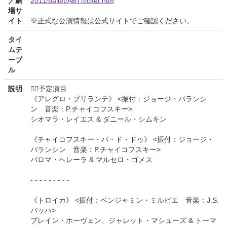
／劇
2011/ballet/ABT/ticket.htm
場サ
イト
※正式な公演情報は公式サイトでご確認ください。
タイ
ムテ
ーブ
ル
説明
★ฺ予定演目
《アレグロ・ブリランテ》 <振付：ジョージ・バランシ
ン 音楽：P.チャイコフスキー>
シオマラ・レイエス & ダニール・シムキン
《チャイコフスキー・パ・ド・ドゥ》 <振付：ジョージ・
バランシン 音楽：P.チャイコフスキー>
パロマ・ヘレーラ & マルセロ・ゴメス
- - - - - - - - -
《トロイカ》 <振付：ベンジャミン・ミルピエ 音楽：J.S.
バッハ>
ブレイン・ホーヴェン、ジャレット・マシューズ & トーマ