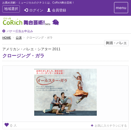
お薦め演劇・ミュージカルのクチコミは、CoRich舞台芸術！
T
menu
T
地域選択
ログイン
会員登録
o
o
g
g
g
g
l
l
バナー広告お申込み
e
e
HOME
公演
クロージング・ガラ
n
n
舞踊・バレエ
a
a
v
アメリカン・バレエ・シアター 2011
i
v
クロージング・ガラ
g
i
a
g
t
a
i
t
o
n
i
o
n
人
0
お気に入りチラシにする