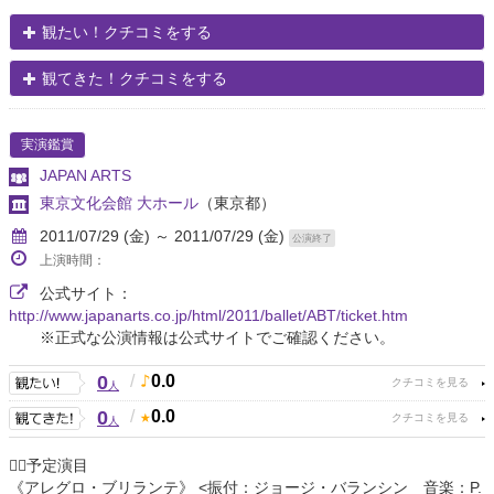
観たい！クチコミをする
観てきた！クチコミをする
実演鑑賞
JAPAN ARTS
東京文化会館 大ホール
（東京都）
2011/07/29 (金) ～ 2011/07/29 (金)
公演終了
上演時間：
公式サイト：
http://www.japanarts.co.jp/html/2011/ballet/ABT/ticket.htm
※正式な公演情報は公式サイトでご確認ください。
0
/
0.0
人
0
/
0.0
人
★ฺ予定演目
《アレグロ・ブリランテ》 <振付：ジョージ・バランシン 音楽：P.