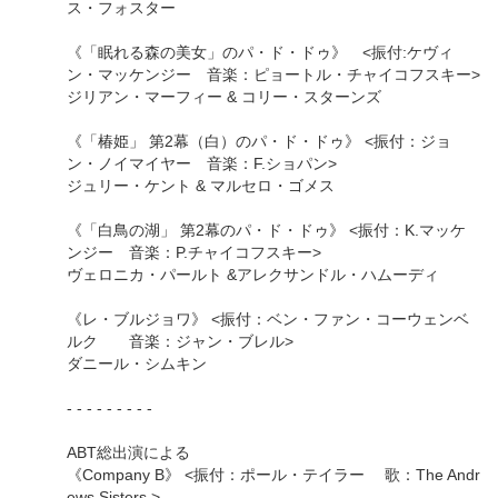
ス・フォスター
《「眠れる森の美女」のパ・ド・ドゥ》 <振付:ケヴィ
ン・マッケンジー 音楽：ピョートル・チャイコフスキー>
ジリアン・マーフィー & コリー・スターンズ
《「椿姫」 第2幕（白）のパ・ド・ドゥ》 <振付：ジョ
ン・ノイマイヤー 音楽：F.ショパン>
ジュリー・ケント & マルセロ・ゴメス
《「白鳥の湖」 第2幕のパ・ド・ドゥ》 <振付：K.マッケ
ンジー 音楽：P.チャイコフスキー>
ヴェロニカ・パールト &アレクサンドル・ハムーディ
《レ・ブルジョワ》 <振付：ベン・ファン・コーウェンベ
ルク 音楽：ジャン・ブレル>
ダニール・シムキン
- - - - - - - - -
ABT総出演による
《Company B》 <振付：ポール・テイラー 歌：The Andr
ews Sisters >