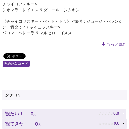
チャイコフスキー>
シオマラ・レイエス & ダニール・シムキン
《チャイコフスキー・パ・ド・ドゥ》 <振付：ジョージ・バランシ
ン 音楽：P.チャイコフスキー>
パロマ・ヘレーラ & マルセロ・ゴメス
...
もっと読む
埋め込みコード
クチコミ
♪
♪
♪
♪
♪
0
0.0
観たい！
人
★
★
★
★
★
0
0.0
観てきた！
人