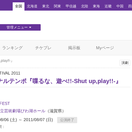
！
全国
北海道
東北
関東
甲信越
北陸
東海
近畿
中国
四
管理メニュー
団体WEBサイト管理
顧客管理
ランキング
チケプレ
掲示板
Myページ
ay!!-』
演劇
IVAL 2011
ルテンポ『喋るな、遊べ!!-Shut up,play!!-』
/FEST
立芸術劇場びわ湖ホール
（滋賀県）
08/06 (土) ～ 2011/08/07 (日)
公演終了
間：