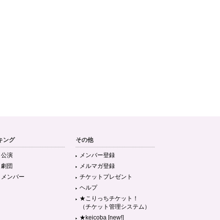
キング
その他
目公演
メンバー登録
目劇団
メルマガ登録
目メンバー
チケットプレゼント
ヘルプ
★こりっちチケット！
（チケット管理システム）
★keicoba [new!]