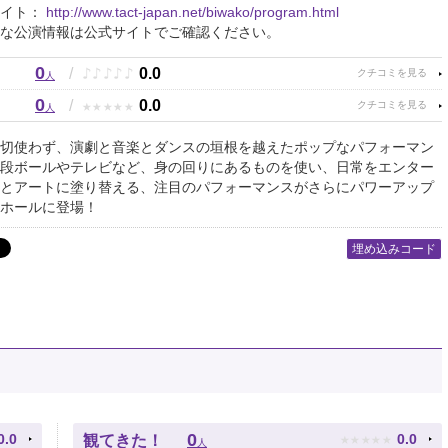
サイト：
http://www.tact-japan.net/biwako/program.html
な公演情報は公式サイトでご確認ください。
0
♪
♪
♪
♪
♪
/
0.0
人
0
★
★
★
★
★
/
0.0
人
切使わず、演劇と音楽とダンスの垣根を越えたポップなパフォーマン
段ボールやテレビなど、身の回りにあるものを使い、日常をエンター
とアートに塗り替える、注目のパフォーマンスがさらにパワーアップ
ホールに登場！
埋め込みコード
★
★
★
★
★
0
0.0
0.0
観てきた！
人