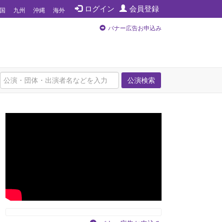
ログイン
会員登録
国
九州
沖縄
海外
バナー広告お申込み
公演検索