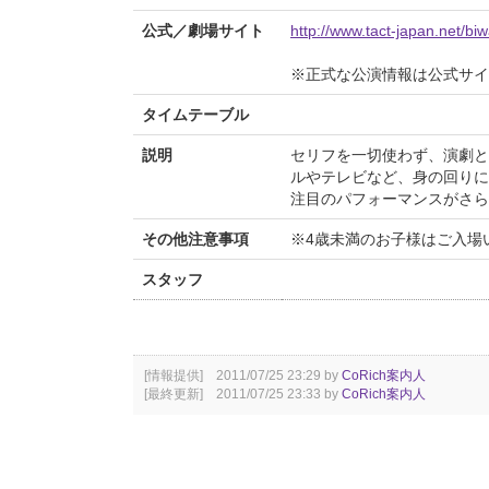
公式／劇場サイト
http://www.tact-japan.net/b
※正式な公演情報は公式サ
タイムテーブル
説明
セリフを一切使わず、演劇と
ルやテレビなど、身の回りに
注目のパフォーマンスがさら
その他注意事項
※4歳未満のお子様はご入場
スタッフ
[情報提供] 2011/07/25 23:29 by
CoRich案内人
[最終更新] 2011/07/25 23:33 by
CoRich案内人