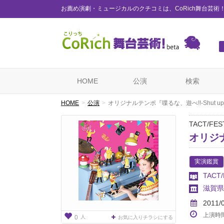
お薦め演劇・ミュージカルのクチコミは、CoRich舞台芸術
HOME
公演
検索
HOME
公演
オリジナルテンポ『喋るな、遊べ!!-Shut up,pl
TACT/FEST
オリジナ
実演鑑賞
TACT
滋賀県
2011/
上演時
人
0
お気に入りチラシにする