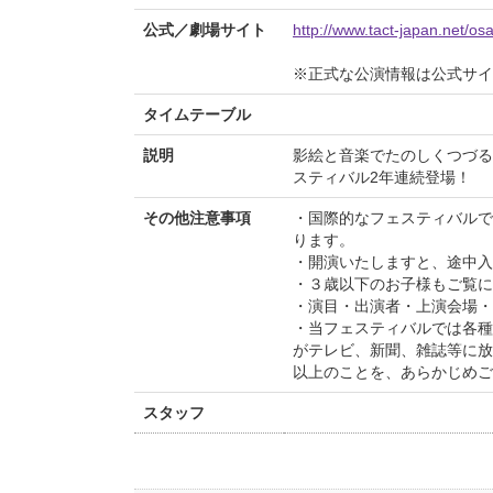
公式／劇場サイト
http://www.tact-japan.net/o
※正式な公演情報は公式サ
タイムテーブル
説明
影絵と音楽でたのしくつづる
スティバル2年連続登場！
その他注意事項
・国際的なフェスティバルで
ります。
・開演いたしますと、途中入
・３歳以下のお子様もご覧に
・演目・出演者・上演会場・
・当フェスティバルでは各種
がテレビ、新聞、雑誌等に放
以上のことを、あらかじめご
スタッフ