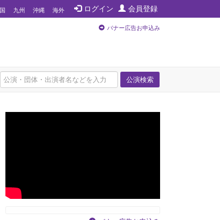
ログイン
会員登録
国
九州
沖縄
海外
バナー広告お申込み
公演検索