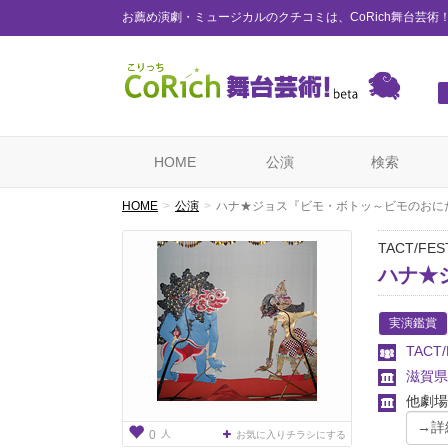
お薦め演劇・ミュージカルのクチコミは、CoRich舞台芸術
HOME
公演
検索
HOME
公演
ハナ★ジョス『ビモ・ボトッ～ビモのおに
TACT/FEST
ハナ★
実演鑑賞
TACT
滋賀県
他劇場
人
0
お気に入りチラシにする