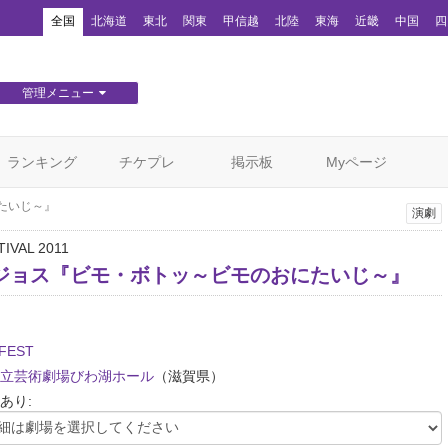
！
全国
北海道
東北
関東
甲信越
北陸
東海
近畿
中国
四
管理メニュー
団体WEBサイト管理
顧客管理
ランキング
チケプレ
掲示板
Myページ
たいじ～』
演劇
IVAL 2011
ジョス『ビモ・ボトッ～ビモのおにたいじ～』
/FEST
立芸術劇場びわ湖ホール
（滋賀県）
あり: