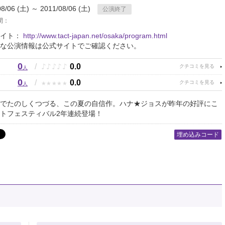
08/06 (土) ～ 2011/08/06 (土)
公演終了
間：
サイト：
http://www.tact-japan.net/osaka/program.html
な公演情報は公式サイトでご確認ください。
0
♪
♪
♪
♪
♪
/
0.0
人
0
★
★
★
★
★
/
0.0
人
でたのしくつづる、この夏の自信作。ハナ★ジョスが昨年の好評にこ
トフェスティバル2年連続登場！
埋め込みコード