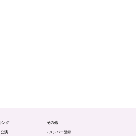
キング
その他
目公演
メンバー登録