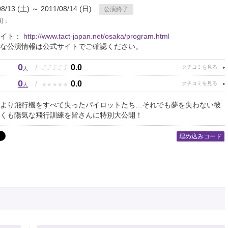
08/13 (土) ～ 2011/08/14 (日)
公演終了
間：
サイト：
http://www.tact-japan.net/osaka/program.html
な公演情報は公式サイトでご確認ください。
0
♪
♪
♪
♪
♪
/
0.0
人
0
★
★
★
★
★
/
0.0
人
より飛行機をすべて失ったパイロットたち…それでも夢を失わない彼
くも陽気な飛行訓練を皆さんに特別大公開！
埋め込みコード