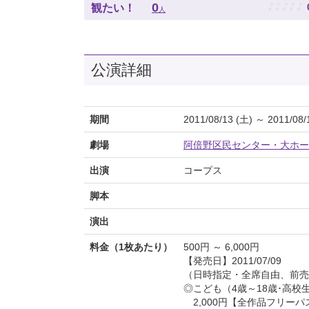
♪
♪
♪
♪
♪
0
観たい！
人
公演詳細
期間
2011/08/13 (土) ～ 2011/08/
劇場
阿倍野区民センター・大ホー
出演
コープス
脚本
演出
料金（1枚あたり）
500円 ～ 6,000円
【発売日】2011/07/09
（日時指定・全席自由、前売
◎こども（4歳～18歳･高校
2,000円【全作品フリーパ