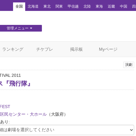
！
全国
北海道
東北
関東
甲信越
北陸
東海
近畿
中国
四
管理メニュー
団体WEBサイト管理
顧客管理
ランキング
チケプレ
掲示板
Myページ
演劇
IVAL 2011
ス『飛行隊』
/FEST
区民センター・大ホール
（大阪府）
あり: