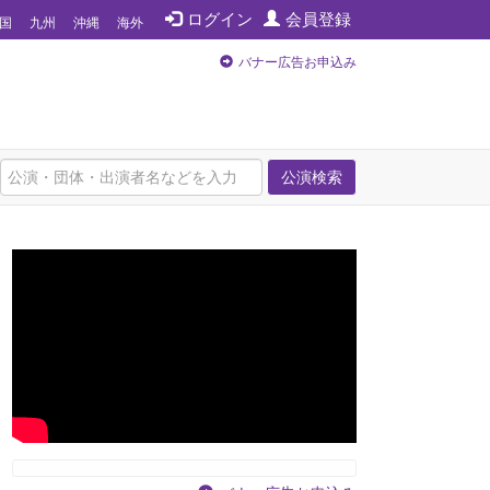
ログイン
会員登録
国
九州
沖縄
海外
バナー広告お申込み
公演検索