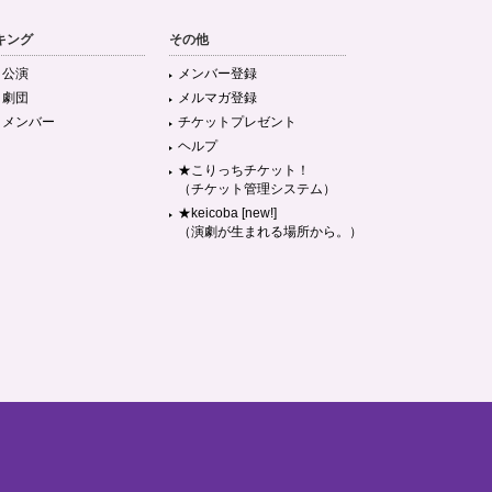
キング
その他
目公演
メンバー登録
目劇団
メルマガ登録
目メンバー
チケットプレゼント
ヘルプ
★こりっちチケット！
（チケット管理システム）
★keicoba [new!]
（演劇が生まれる場所から。）