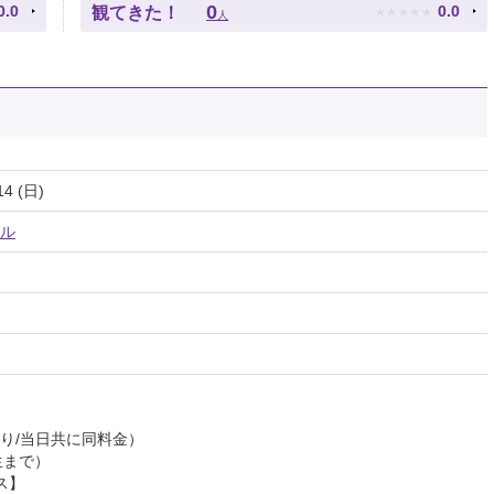
★
★
★
★
★
0
0.0
0.0
観てきた！
人
14 (日)
ル
り/当日共に同料金）
生まで）
ス】