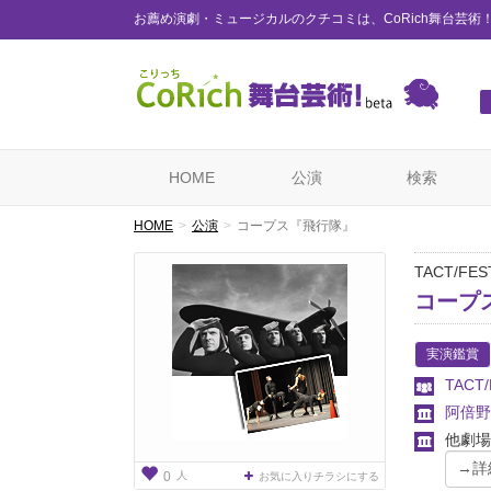
お薦め演劇・ミュージカルのクチコミは、CoRich舞台芸術
HOME
公演
検索
HOME
公演
コープス『飛行隊』
TACT/FEST
コープ
実演鑑賞
TACT
阿倍野
他劇場
人
0
お気に入りチラシにする