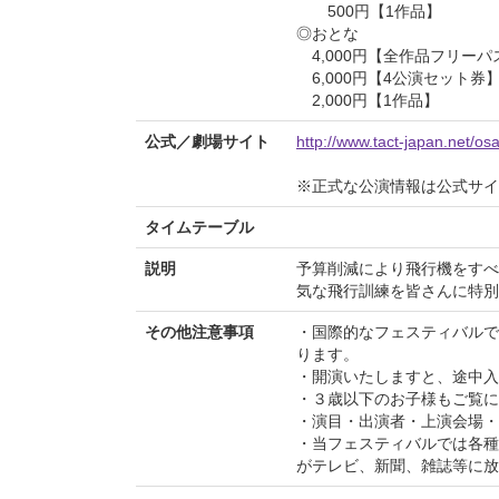
500円【1作品】
◎おとな
4,000円【全作品フリーパ
6,000円【4公演セット券
2,000円【1作品】
公式／劇場サイト
http://www.tact-japan.net/o
※正式な公演情報は公式サ
タイムテーブル
説明
予算削減により飛行機をすべ
気な飛行訓練を皆さんに特別
その他注意事項
・国際的なフェスティバルで
ります。
・開演いたしますと、途中入
・３歳以下のお子様もご覧に
・演目・出演者・上演会場・
・当フェスティバルでは各種
がテレビ、新聞、雑誌等に放