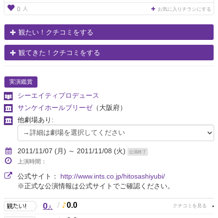
人
0
お気に入りチラシにする
観たい！クチコミをする
観てきた！クチコミをする
実演鑑賞
シーエイティプロデュース
サンケイホールブリーゼ
（大阪府）
他劇場あり:
2011/11/07 (月) ～ 2011/11/08 (火)
公演終了
上演時間：
公式サイト：
http://www.ints.co.jp/hitosashiyubi/
※正式な公演情報は公式サイトでご確認ください。
0
/
0.0
人