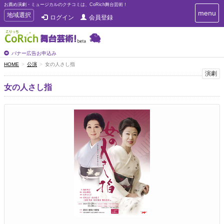
お薦め演劇・ミュージカルのクチコミは、CoRich舞台芸術！
T
menu
T
地域選択
ログイン
会員登録
o
o
g
g
g
g
l
l
バナー広告お申込み
e
e
HOME
公演
女の人さし指
n
n
演劇
a
a
v
女の人さし指
i
v
g
i
a
g
t
a
i
t
o
n
i
o
n