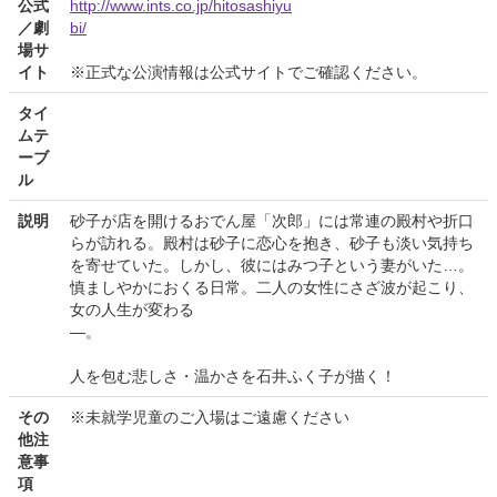
公式
http://www.ints.co.jp/hitosashiyu
／劇
bi/
場サ
イト
※正式な公演情報は公式サイトでご確認ください。
タイ
ムテ
ーブ
ル
説明
砂子が店を開けるおでん屋「次郎」には常連の殿村や折口
らが訪れる。殿村は砂子に恋心を抱き、砂子も淡い気持ち
を寄せていた。しかし、彼にはみつ子という妻がいた…。
慎ましやかにおくる日常。二人の女性にさざ波が起こり、
女の人生が変わる
―。
人を包む悲しさ・温かさを石井ふく子が描く！
その
※未就学児童のご入場はご遠慮ください
他注
意事
項