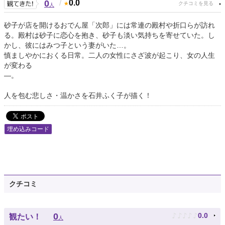
0
/
0.0
人
砂子が店を開けるおでん屋「次郎」には常連の殿村や折口らが訪れ
る。殿村は砂子に恋心を抱き、砂子も淡い気持ちを寄せていた。し
かし、彼にはみつ子という妻がいた…。
慎ましやかにおくる日常。二人の女性にさざ波が起こり、女の人生
が変わる
―。
人を包む悲しさ・温かさを石井ふく子が描く！
埋め込みコード
クチコミ
♪
♪
♪
♪
♪
0
0.0
観たい！
人