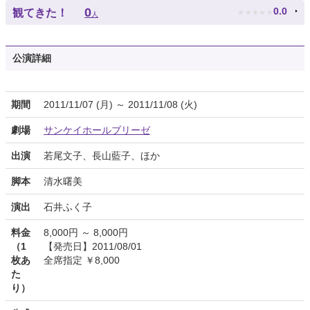
★
★
★
★
★
0
0.0
観てきた！
人
公演詳細
期間
2011/11/07 (月) ～ 2011/11/08 (火)
劇場
サンケイホールブリーゼ
出演
若尾文子、長山藍子、ほか
脚本
清水曙美
演出
石井ふく子
料金
8,000円 ～ 8,000円
（1
【発売日】2011/08/01
枚あ
全席指定 ￥8,000
た
り）