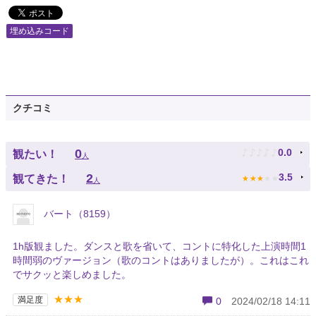
埋め込みコード
クチコミ
♪
♪
♪
♪
♪
0
0.0
観たい！
人
★
★
★
★
★
2
3.5
観てきた！
人
バート（8159）
1h版観ました。ダンスと歌を省いて、コントに特化した上演時間1
時間弱のヴァージョン（歌のコントはありましたが）。これはこれ
でサクッと楽しめました。
★★★
満足度
0
2024/02/18 14:11