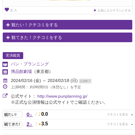
人
0
お気に入りチラシにする
観たい！クチコミをする
観てきた！クチコミをする
実演鑑賞
パン・プランニング
博品館劇場
（東京都）
2024/02/16 (金) ～ 2024/02/18 (日)
公演終了
上演時間： 約0時間0分（休憩なし）を予定
公式サイト：
http://www.punplanning.jp/
※正式な公演情報は公式サイトでご確認ください。
0
/
0.0
人
2
/
3.5
人