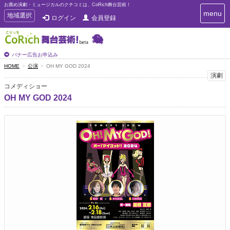
お薦め演劇・ミュージカルのクチコミは、CoRich舞台芸術！
T
menu
T
地域選択
ログイン
会員登録
o
o
g
g
g
g
l
l
バナー広告お申込み
e
e
HOME
公演
OH MY GOD 2024
n
n
演劇
a
a
v
コメディショー
i
v
OH MY GOD 2024
g
i
a
g
t
a
i
t
o
n
i
o
n