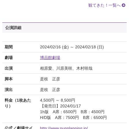
観てきた！一覧へ
公演詳細
期間
2024/02/16 (金) ～ 2024/02/18 (日)
劇場
博品館劇場
出演
相原愛、川原美咲、木村咲哉
脚本
是枝 正彦
演出
是枝 正彦
料金（1枚あた
4,500円 ～ 8,500円
り）
【発売日】2024/01/17
1h版 A席：6500円 B席：4500円
H/D版 A席：7500円 B席：6500円
公式／劇場サイ
http://www.punplanning.jp/