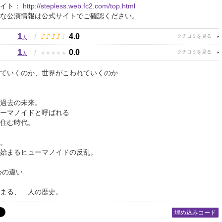
サイト：
http://stepless.web.fc2.com/top.html
な公演情報は公式サイトでご確認ください。
1
♪
♪
♪
♪
♪
/
4.0
人
1
★
★
★
★
★
/
0.0
人
ていくのか、世界がこわれていくのか
過去の未来。
ーマノイドと呼ばれる
住む時代。
。
始まるヒューマノイドの反乱。
 心の違い
まる、 人の歴史。
埋め込みコード