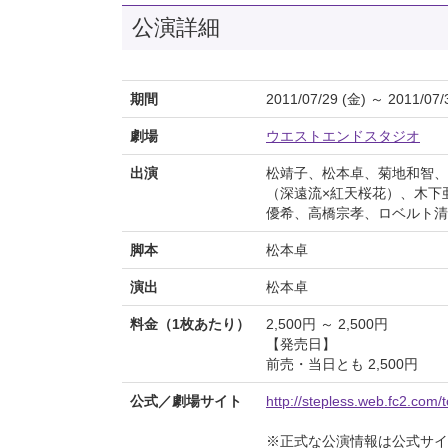
公演詳細
期間
2011/07/29 (金) ～ 2011/07/
劇場
ウエストエンドスタジオ
出演
松靖子、松本卓、菊地和智、
（深遠流×紅天桜花）、木下亜紀（
優希、高橋宗孝、ロベルト清
脚本
松本卓
演出
松本卓
料金（1枚あたり）
2,500円 ～ 2,500円
【発売日】
前売・当日とも 2,500円
公式／劇場サイト
http://stepless.web.fc2.com/
※正式な公演情報は公式サ