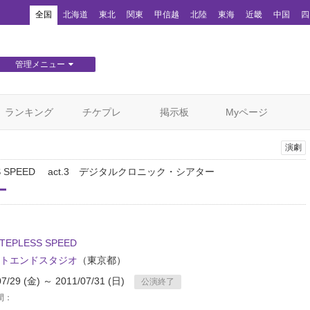
！
全国
北海道
東北
関東
甲信越
北陸
東海
近畿
中国
四
管理メニュー
団体WEBサイト管理
顧客管理
ランキング
チケプレ
掲示板
Myページ
演劇
SS SPEED act.3 デジタルクロニック・シアター
ー
TEPLESS SPEED
トエンドスタジオ
（東京都）
07/29 (金) ～ 2011/07/31 (日)
公演終了
間：