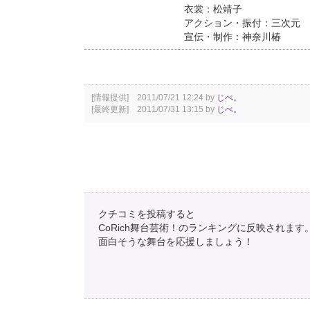
衣裳：松靖子
アクション・振付：三次元
宣伝・制作：神奈川椿
[情報提供] 2011/07/21 12:24 by
じべ。
[最終更新] 2011/07/31 13:15 by
じべ。
クチコミを投稿すると
CoRich舞台芸術！のランキングに反映されます
面白そうな舞台を応援しましょう！