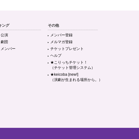
キング
その他
目公演
メンバー登録
目劇団
メルマガ登録
目メンバー
チケットプレゼント
ヘルプ
★こりっちチケット！
（チケット管理システム）
★keicoba [new!]
（演劇が生まれる場所から。）