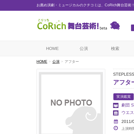
お薦め演劇・ミュージカルのクチコミは、CoRich舞台芸術
HOME
公演
検索
HOME
公演
アフター
STEPLE
アフタ
実演鑑賞
劇団 S
ウエス
2011/
上演時