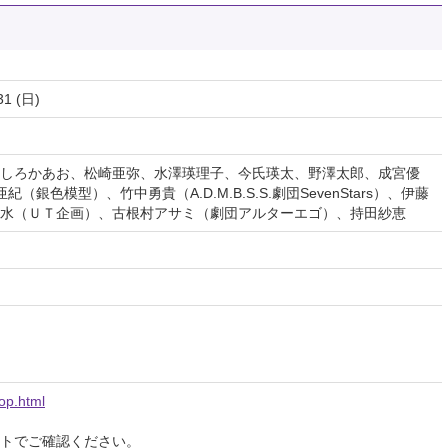
31 (日)
しろかあお、松崎亜弥、水澤瑛理子、今氏瑛太、野澤太郎、成宮優
銀色模型）、竹中勇貴（A.D.M.B.S.S.劇団SevenStars）、伊藤
水（ＵＴ企画）、古根村アサミ（劇団アルターエゴ）、持田紗恵
top.html
イトでご確認ください。