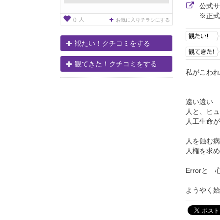
公式
※正式
人
0
お気に入りチラシにする
観たい！クチコミをする
観てきた！クチコミをする
私がこわれ
遠い遠い 
人と、ヒュ
人工生命が
人を蝕む病
人権を求め
Errorと
ようやく始