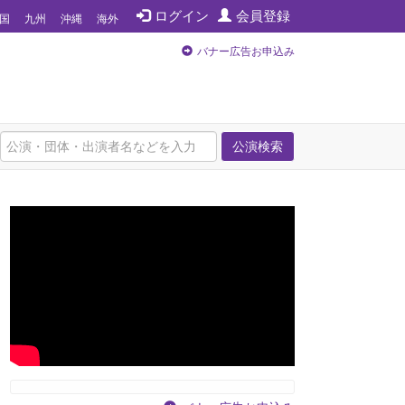
ログイン
会員登録
国
九州
沖縄
海外
バナー広告お申込み
公演検索