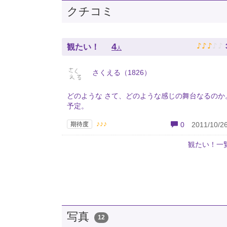
クチコミ
♪
♪
♪
♪
♪
4
観たい！
人
さくえる（1826）
どのような さて、どのような感じの舞台なるのか
予定。
♪♪♪
期待度
0
2011/10/26
観たい！一
写真
12