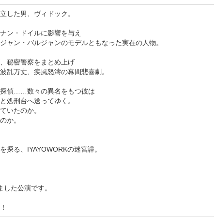
立した男、ヴィドック。
ナン・ドイルに影響を与え
ジャン・バルジャンのモデルともなった実在の人物。
、秘密警察をまとめ上げ
波乱万丈、疾風怒濤の幕間悲喜劇。
探偵……数々の異名をもつ彼は
と処刑台へ送ってゆく。
ていたのか。
のか。
探る、IYAYOWORKの迷宮譚。
ました公演です。
！