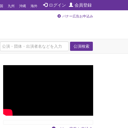
ログイン
会員登録
国
九州
沖縄
海外
バナー広告お申込み
公演検索