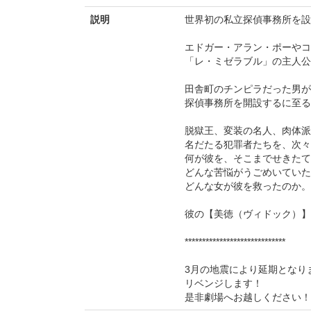
説明
世界初の私立探偵事務所を設
エドガー・アラン・ポーやコ
「レ・ミゼラブル」の主人公
田舎町のチンピラだった男が
探偵事務所を開設するに至る
脱獄王、変装の名人、肉体派
名だたる犯罪者たちを、次々
何が彼を、そこまでせきたて
どんな苦悩がうごめいていた
どんな女が彼を救ったのか。
彼の【美徳（ヴィドック）】を
*****************************
3月の地震により延期となり
リベンジします！
是非劇場へお越しください！