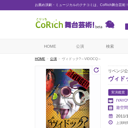
お薦め演劇・ミュージカルのクチコミは、CoRich舞台芸術
HOME
公演
検索
HOME
公演
ヴィドック?～VIDOCQ～
リベンジ公
ヴィドッ
実演鑑賞
IYAY
遊空間
2011/
上演時