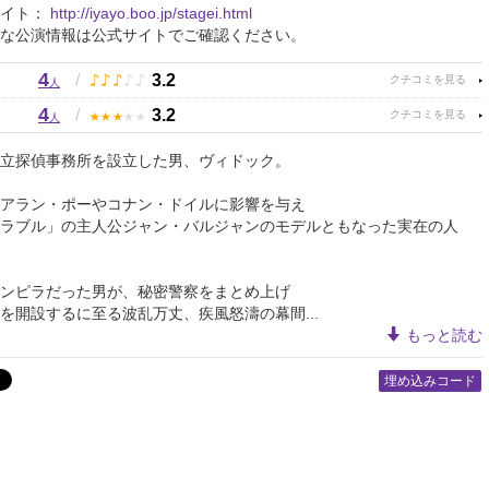
サイト：
http://iyayo.boo.jp/stagei.html
な公演情報は公式サイトでご確認ください。
4
♪
♪
♪
♪
♪
/
3.2
人
4
★
★
★
★
★
/
3.2
人
立探偵事務所を設立した男、ヴィドック。
アラン・ポーやコナン・ドイルに影響を与え
ラブル」の主人公ジャン・バルジャンのモデルともなった実在の人
ンピラだった男が、秘密警察をまとめ上げ
を開設するに至る波乱万丈、疾風怒濤の幕間...
もっと読む
埋め込みコード