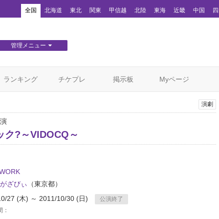
！
全国
北海道
東北
関東
甲信越
北陸
東海
近畿
中国
四
管理メニュー
団体WEBサイト管理
顧客管理
ランキング
チケプレ
掲示板
Myページ
演劇
演
ク?～VIDOCQ～
OWORK
がざびぃ
（東京都）
10/27 (木) ～ 2011/10/30 (日)
公演終了
間：