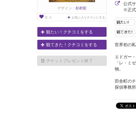
公式
デザイン：
杉村彩
※正式
人
0
お気に入りチラシにする
観たい！クチコミをする
世界初の私
観てきた！クチコミをする
エドガー・
チケットプレゼント終了
「レ・ミゼ
物。
田舎町のチ
探偵事務所