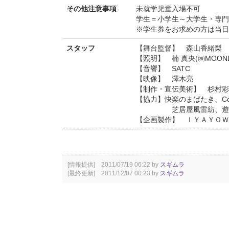
その他注意事項
未就学児童入場不可
学生＝小学生～大学生・専門
※学生券をお求めの方は当日
スタッフ
【舞台監督】 森山香緒梨
【照明】 楠 真央(㈱MOONL
【音響】 SATC
【映像】 澤木亮
【制作・宣伝美術】 杉村彩
【協力】快楽のまばたき、Co
芝居屋風雷紡、遊空
【企画製作】 ＩＹＡＹＯＷ
[情報提供] 2011/07/19 06:22 by
スギムラ
[最終更新] 2011/12/07 00:23 by
スギムラ