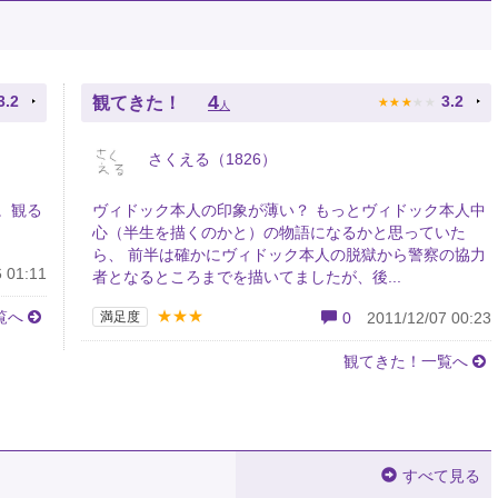
★
★
★
★
★
4
3.2
3.2
観てきた！
人
さくえる（1826）
。観る
ヴィドック本人の印象が薄い？ もっとヴィドック本人中
心（半生を描くのかと）の物語になるかと思っていた
ら、 前半は確かにヴィドック本人の脱獄から警察の協力
 01:11
者となるところまでを描いてましたが、後...
★★★
覧へ
満足度
0
2011/12/07 00:23
観てきた！一覧へ
すべて見る