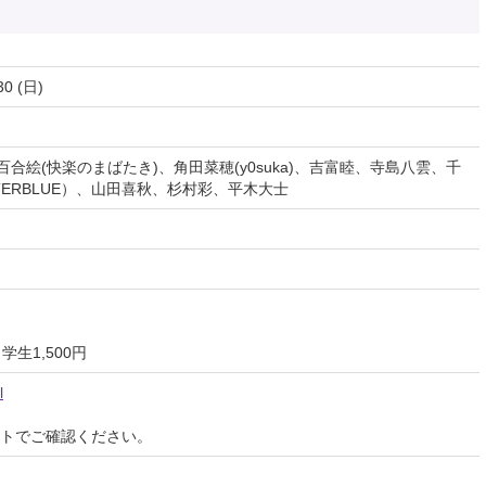
30 (日)
百合絵(快楽のまばたき)、角田菜穂(y0suka)、吉富睦、寺島八雲、千
ERBLUE）、山田喜秋、杉村彩、平木大士
学生1,500円
l
イトでご確認ください。