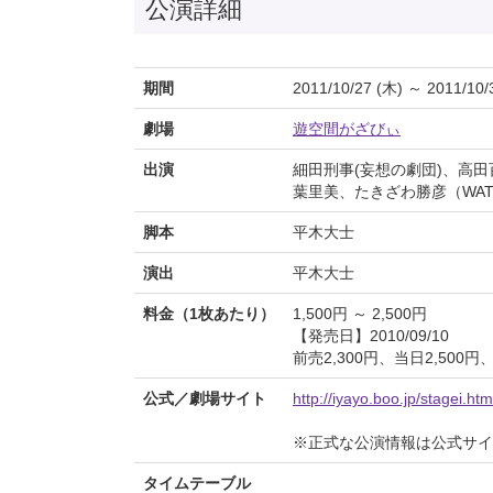
公演詳細
期間
2011/10/27 (木) ～ 2011/10/
劇場
遊空間がざびぃ
出演
細田刑事(妄想の劇団)、高田
葉里美、たきざわ勝彦（WAT
脚本
平木大士
演出
平木大士
料金（1枚あたり）
1,500円 ～ 2,500円
【発売日】2010/09/10
前売2,300円、当日2,500円、
公式／劇場サイト
http://iyayo.boo.jp/stagei.htm
※正式な公演情報は公式サ
タイムテーブル