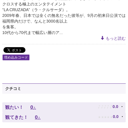
クロスする極上のエンタテイメント
“LA CRUZADA”（ラ・クルサーダ）。
2009年春、日本では全くの無名だった彼等が、9月の初来日公演では
福岡県内だけで、なんと3000名以上
を集客。
10代から70代まで幅広い層のア...
もっと読む
埋め込みコード
クチコミ
♪
♪
♪
♪
♪
0
0.0
観たい！
人
★
★
★
★
★
0
0.0
観てきた！
人