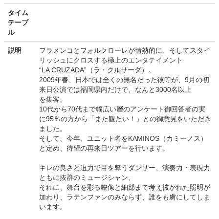
タイム
テーブ
ル
説明
フラメンコとフォルクローレが情熱的に、そしてスタイ
リッシュにクロスする極上のエンタテイメント
“LA CRUZADA”（ラ・クルサーダ）。
2009年春、日本では全くの無名だった彼等が、9月の初
来日公演では福岡県内だけで、なんと3000名以上
を集客。
10代から70代まで幅広い層のアンケート御回答者の実
に95％の方から「また観たい！」との御意見をいただき
ました。
そして、今年、ユニット名をKAMINOS（カミーノス）
と定め、待望の再来日ツアーを行います。
キレの良さと迫力で目を奪うダンサー、演奏力・表現力
ともに抜群のミュージシャン、
それに、舞台を彩る映像と細部まで考え抜かれた照明が
加わり、ラテンファンのみならず、誰をも虜にしてしま
います。