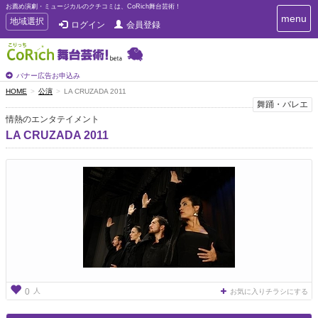
お薦め演劇・ミュージカルのクチコミは、CoRich舞台芸術！
T
menu
T
地域選択
ログイン
会員登録
o
o
g
g
g
g
l
l
バナー広告お申込み
e
e
HOME
公演
LA CRUZADA 2011
n
n
舞踊・バレエ
a
a
v
情熱のエンタテイメント
i
v
LA CRUZADA 2011
g
i
a
g
t
a
i
t
o
n
i
o
n
人
0
お気に入りチラシにする