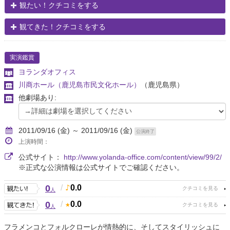
観たい！クチコミをする
観てきた！クチコミをする
実演鑑賞
ヨランダオフィス
川商ホール（鹿児島市民文化ホール）
（鹿児島県）
他劇場あり:
2011/09/16 (金) ～ 2011/09/16 (金)
公演終了
上演時間：
公式サイト：
http://www.yolanda-office.com/content/view/99/2/
※正式な公演情報は公式サイトでご確認ください。
0
/
0.0
人
0
/
0.0
人
フラメンコとフォルクローレが情熱的に、そしてスタイリッシュに