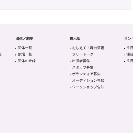
団体／劇場
掲示板
ラン
団体一覧
おしえて！舞台芸術
注
ミ
劇場一覧
フリートーク
注
団体の登録
出演者募集
注
スタッフ募集
ボランティア募集
オーディション告知
ワークショップ告知