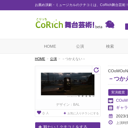
お薦め演劇・ミュージカルのクチコミは、CoRich舞台芸術
HOME
公演
検索
HOME
公演
－つかえない－
COoMOo
－つか
実演鑑賞
COoM
デザイン：BAL
ギャラ
人
0
お気に入りチラシにする
2023/
上演時
観たい！クチコミをする