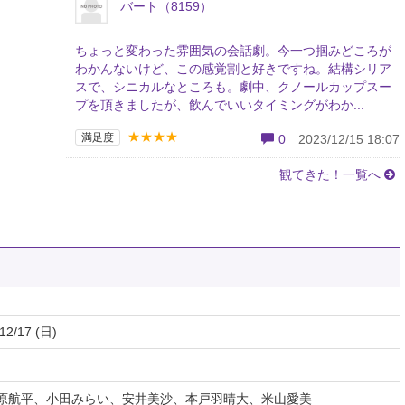
バート（8159）
ちょっと変わった雰囲気の会話劇。今一つ掴みどころが
わかんないけど、この感覚割と好きですね。結構シリア
スで、シニカルなところも。劇中、クノールカップスー
プを頂きましたが、飲んでいいタイミングがわか...
★★★★
満足度
0
2023/12/15 18:07
観てきた！一覧へ
12/17 (日)
原航平、小田みらい、安井美沙、本戸羽晴大、米山愛美