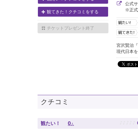
公式
※正式
観てきた！クチコミをする
チケットプレゼント終了
宮沢賢治『
現代日本を
クチコミ
♪
♪
♪
♪
♪
0
観たい！
人