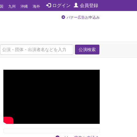
ログイン
会員登録
国
九州
沖縄
海外
バナー広告お申込み
公演検索