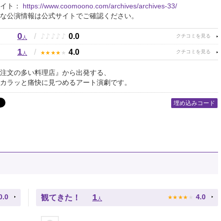
サイト：
https://www.coomoono.com/archives/archives-33/
な公演情報は公式サイトでご確認ください。
0
♪
♪
♪
♪
♪
/
0.0
人
1
★
★
★
★
★
/
4.0
人
注文の多い料理店』から出発する、
カラッと痛快に見つめるアート演劇です。
埋め込みコード
★
★
★
★
★
1
0.0
4.0
観てきた！
人