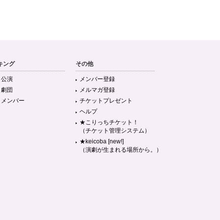
キング
その他
目公演
メンバー登録
目劇団
メルマガ登録
目メンバー
チケットプレゼント
ヘルプ
★こりっちチケット！
（チケット管理システム）
★keicoba [new!]
（演劇が生まれる場所から。）