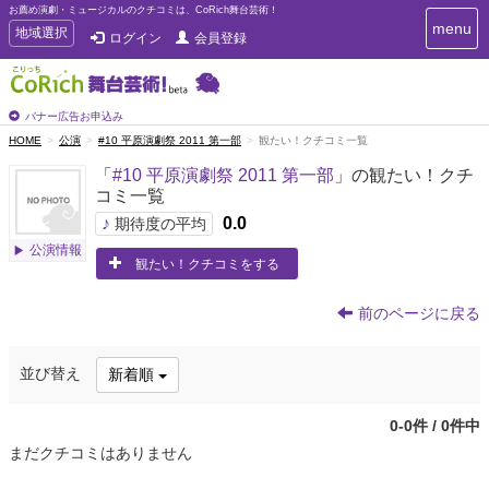
お薦め演劇・ミュージカルのクチコミは、CoRich舞台芸術！
T
menu
T
地域選択
ログイン
会員登録
o
o
g
g
g
g
l
l
バナー広告お申込み
e
e
HOME
公演
#10 平原演劇祭 2011 第一部
観たい！クチコミ一覧
n
n
a
「
#10 平原演劇祭 2011 第一部
」の観たい！クチ
a
v
コミ一覧
i
v
g
♪
0.0
i
期待度の平均
a
g
公演情報
t
観たい！クチコミをする
a
i
t
o
n
i
前のページに戻る
o
n
並び替え
新着順
0-0件 / 0件中
まだクチコミはありません