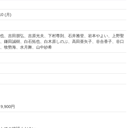
10 (月)
也、吉田朋弘、吉原光夫、下村尊則、石井雅登、岩本やよい、上野聖
、鎌田誠樹、白石拓也、白木原しのぶ、高田亜矢子、谷合香子、谷口
、牧勢海、水月舞、山中紗希
9,900円