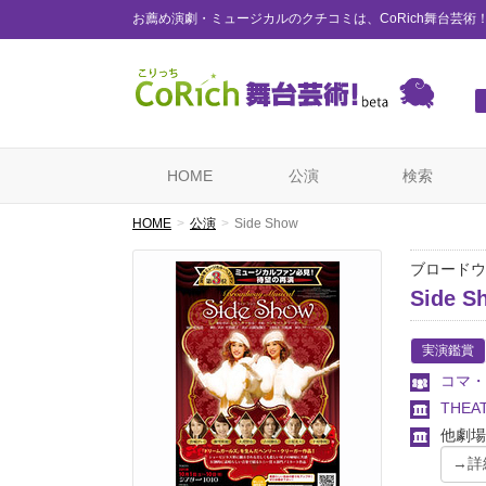
お薦め演劇・ミュージカルのクチコミは、CoRich舞台芸術
HOME
公演
検索
HOME
公演
Side Show
ブロードウ
Side S
実演鑑賞
コマ・
THEA
他劇場