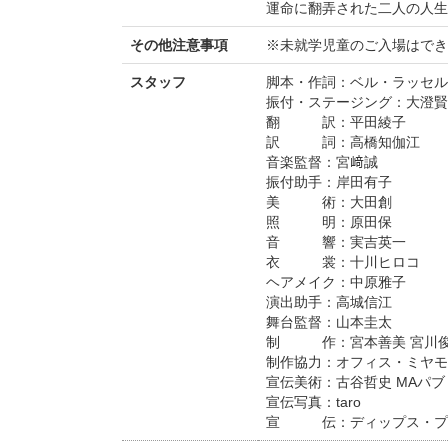
運命に翻弄された二人の人生
その他注意事項
※未就学児童のご入場はでき
スタッフ
脚本・作詞：ベル・ラッセル
振付・ステージング：大澄賢
翻 訳：平田綾子
訳 詞：高橋知伽江
音楽監督：宮﨑誠
振付助手：岸田有子
美 術：大田創
照 明：原田保
音 響：実吉英一
衣 裳：十川ヒロコ
ヘアメイク：中原雅子
演出助手：高城信江
舞台監督：山本圭太
制 作：宮本善美 宮川
制作協力：オフィス・ミヤモ
宣伝美術：古谷哲史 MAパ
宣伝写真：taro
宣 伝：ディップス・プ