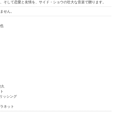
、そして恋愛と友情を、サイド・ショウの壮大な音楽で贈ります。
ません。
也
俊久
ト
ブリッシング
ラネット