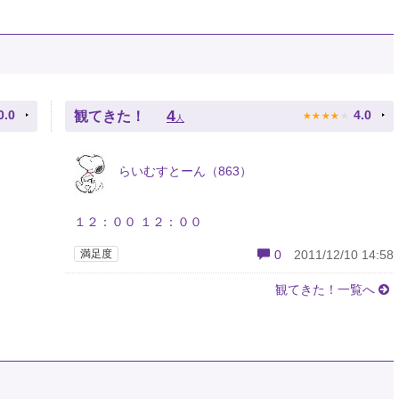
★
★
★
★
★
4
0.0
4.0
観てきた！
人
らいむすとーん（863）
１２：００ １２：００
満足度
0
2011/12/10 14:58
観てきた！一覧へ