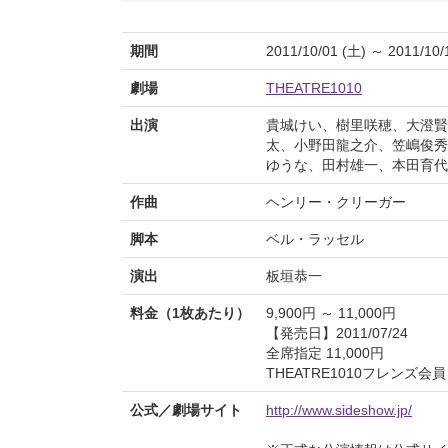
期間
2011/10/01 (土) ～ 2011/10/
劇場
THEATRE1010
出演
貴城けい、樹里咲穂、大澄賢
太、小野田龍之介、笠嶋俊秀
ゆうな、田村雄一、本田育代
作曲
ヘンリー・クリーガー
脚本
ベル・ラッセル
演出
板垣恭一
料金（1枚あたり）
9,900円 ～ 11,000円
【発売日】2011/07/24
全席指定 11,000円
THEATRE1010フレンズ会員 
公式／劇場サイト
http://www.sideshow.jp/