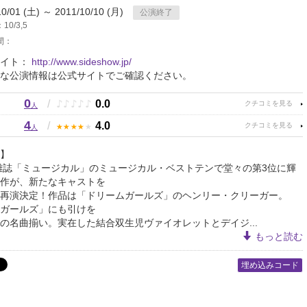
10/01 (土) ～ 2011/10/10 (月)
公演終了
0/3,5
間：
サイト：
http://www.sideshow.jp/
な公演情報は公式サイトでご確認ください。
0
♪
♪
♪
♪
♪
/
0.0
人
4
★
★
★
★
★
/
4.0
人
】
、雑誌「ミュージカル」のミュージカル・ベストテンで堂々の第3位に輝
作が、新たなキャストを
再演決定！作品は「ドリームガールズ」のヘンリー・クリーガー。
ガールズ」にも引けを
の名曲揃い。実在した結合双生児ヴァイオレットとデイジ...
もっと読む
埋め込みコード