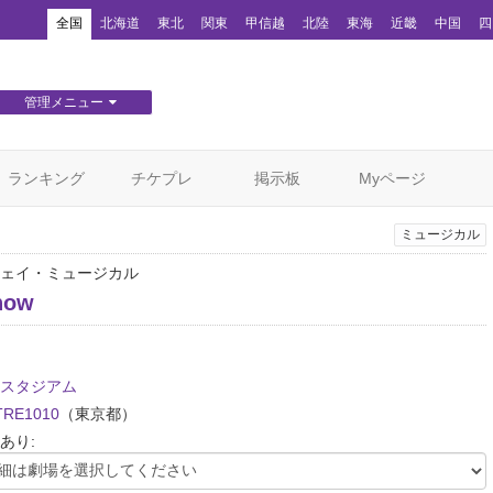
！
全国
北海道
東北
関東
甲信越
北陸
東海
近畿
中国
四
管理メニュー
団体WEBサイト管理
顧客管理
ランキング
チケプレ
掲示板
Myページ
ミュージカル
ェイ・ミュージカル
how
スタジアム
TRE1010
（東京都）
あり: