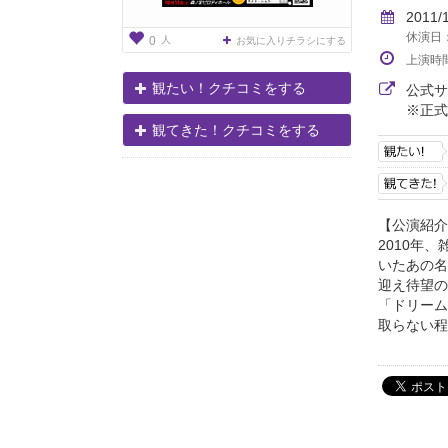
2011/
休演日：1
人
0
お気に入りチラシにする
上演時
観たい！クチコミをする
公式
※正式
観てきた！クチコミをする
【公演紹介
2010年
いたあの名
迎え待望の
「ドリーム
取らない程