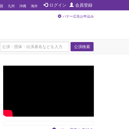
ログイン
会員登録
国
九州
沖縄
海外
バナー広告お申込み
公演検索