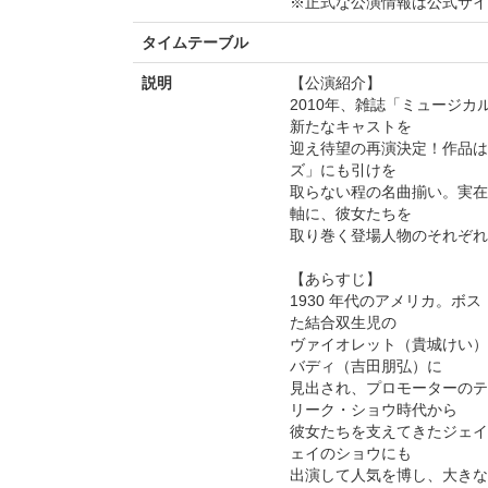
※正式な公演情報は公式サ
タイムテーブル
説明
【公演紹介】
2010年、雑誌「ミュージ
新たなキャストを
迎え待望の再演決定！作品は
ズ」にも引けを
取らない程の名曲揃い。実在
軸に、彼女たちを
取り巻く登場人物のそれぞれ
【あらすじ】
1930 年代のアメリカ。ボ
た結合双生児の
ヴァイオレット（貴城けい）
バディ（吉田朋弘）に
見出され、プロモーターのテ
リーク・ショウ時代から
彼女たちを支えてきたジェイ
ェイのショウにも
出演して人気を博し、大き