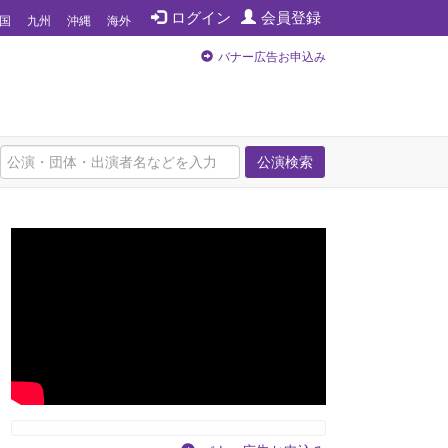
ログイン
会員登録
国
九州
沖縄
海外
バナー広告お申込み
公演検索