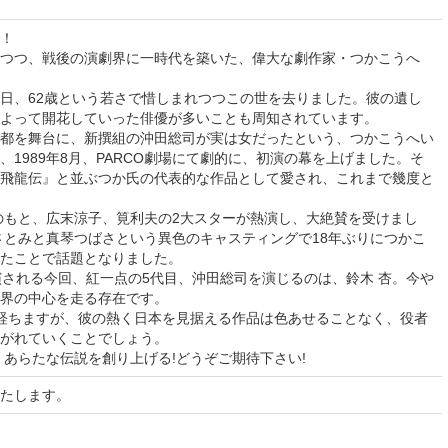
！
つつ、戦後の演劇界に一時代を築いた、偉大な劇作家・つかこうへ
10日、62歳という若さで惜しまれつつこの世を去りました。彼の遺し
よって開花していった俳優が多いことも周知されています。
都を舞台に、新撰組の沖田総司が実は女だったという、つかこうへい
1989年8月、PARCO劇場にて劇的に、初演の幕を上げました。そ
飛龍伝』と並ぶつか氏の代表的な作品として愛され、これまで幾度と
出のもと、広末涼子、筧利夫の2大スターが熱演し、大絶賛を受けまし
原さとみと真琴つばさという異色のキャスティングで18年ぶりにつかこ
たことで話題となりました。
演される今回、紅一点の5代目、沖田総司を演じるのは、鈴木 杏。今や
界の中心を走る存在です。
経ちますが、彼の熱く日本を見据える作品は色あせることなく、役者
がれていくことでしょう。
、あらたな伝説を創り上げる!どうぞご期待下さい!
たします。