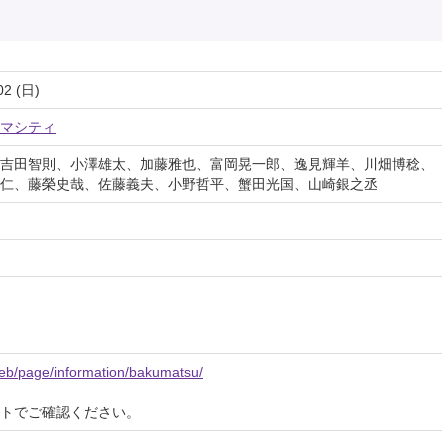
02 (日)
マシティ
吉田智則、小澤雄太、加藤雅也、富岡晃一郎、逸見輝羊、川畑博稔、
仁、藤榮史哉、佐藤義夫、小野哲平、蟹田光国、山崎銀之丞
web/page/information/bakumatsu/
イトでご確認ください。