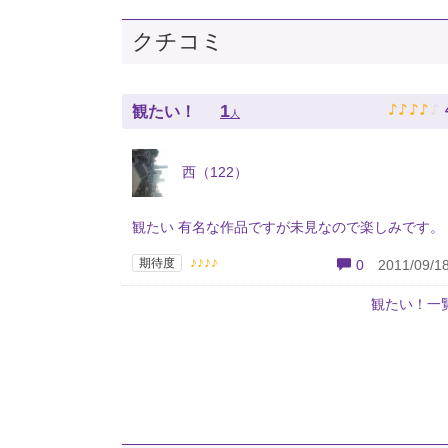
クチコミ
♪
♪
♪
♪
♪
1
観たい！
人
西（122）
観たい 有名な作品ですが未見なので楽しみです。
♪♪♪♪
期待度
0
2011/09/18
観たい！一