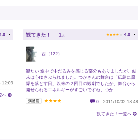
★
★
★
★
★
1
4.0
4.0
観てきた！
人
西（122）
観たい 途中で中だるみを感じる部分もありましたが、結
末は心ゆさぶられました。つかさんの舞台は「広島に原
 12:03
爆を落とす日」以来の２回目の観劇でしたが、舞台から
発せられるエネルギーがすごいですね、つか...
覧へ
★★★★
満足度
0
2011/10/02 18:48
観てきた！一覧へ