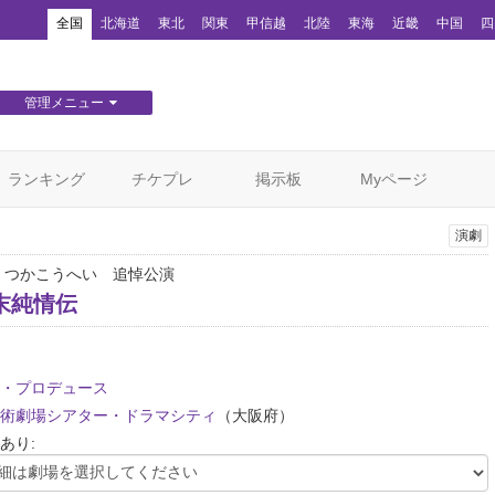
！
全国
北海道
東北
関東
甲信越
北陸
東海
近畿
中国
四
管理メニュー
団体WEBサイト管理
顧客管理
ランキング
チケプレ
掲示板
Myページ
演劇
 つかこうへい 追悼公演
末純情伝
・プロデュース
術劇場シアター・ドラマシティ
（大阪府）
あり: