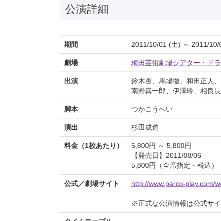
公演詳細
期間
2011/10/01 (土) ～ 2011/10/
劇場
梅田芸術劇場シアター・ドラ
出演
鈴木杏、馬場徹、和田正人、
南野真一郎、伊澤玲、相良長
脚本
つかこうへい
演出
杉田成道
料金（1枚あたり）
5,800円 ～ 5,800円
【発売日】2011/08/06
5,800円（全席指定・税込）
公式／劇場サイト
http://www.parco-play.com/
※正式な公演情報は公式サ