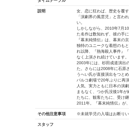
タイムテーブル
説明
女、恋に狂わば、歴史を覆す
「演劇界の風雲児」と言われ
い。
しかしながら、2010年7月
た名作は数知れず、彼の手に
『幕末純情伝』は、幕末の京
独特のユニークな着想のもと、
れ以降、『熱海殺人事件』『
なく上演され続けています。
2003年には、杉田成道演
た。さらには2008年に石
うへい氏が直接演出をつとめ
パルコ劇場で20年ぶりに再
人気、実力ともに日本の演劇
まもなく、つか氏没後1年が
たちに、観客たちに、受け継
2011年。『幕末純情伝』が
その他注意事項
※未就学児の入場はお断りい
スタッフ