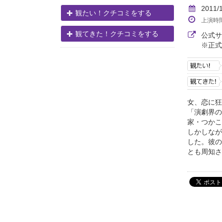
2011/
観たい！クチコミをする
上演時
観てきた！クチコミをする
公式
※正式
女、恋に狂
「演劇界の
家・つかこ
しかしなが
した。彼の
とも周知され