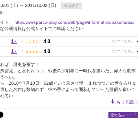
10/01 (土) ～ 2011/10/02 (日)
公演終了
間：
サイト：
http://www.parco-play.com/web/page/information/bakumatsu/
な公演情報は公式サイトでご確認ください。
1
♪
♪
♪
♪
♪
/
4.0
人
1
★
★
★
★
★
/
4.0
人
わば、歴史を覆す！
風雲児」と言われつつ、戦後の演劇界に一時代を築いた、偉大な劇作
うへい。
ら、2010年7月10日、62歳という若さで惜しまれつつこの世を去りま
遺した名作は数知れず、彼の手によって開花していった俳優が多いこ
てい...
もっと読む
埋め込みコード