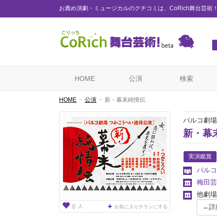
お薦め演劇・ミュージカルのクチコミは、CoRich舞台芸術
HOME
公演
検索
HOME
公演
新・幕末純情伝
パルコ劇場
新・幕
実演鑑賞
パルコ
梅田芸
他劇場
人
0
お気に入りチラシにする