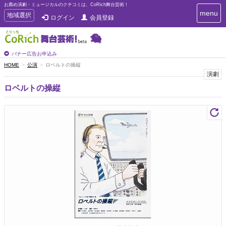
お薦め演劇・ミュージカルのクチコミは、CoRich舞台芸術！
T
menu
T
地域選択
ログイン
会員登録
o
o
g
g
g
g
l
l
バナー広告お申込み
e
e
HOME
公演
ロベルトの操縦
n
n
演劇
a
a
v
ロベルトの操縦
i
v
g
i
a
g
t
a
i
t
o
n
i
o
n