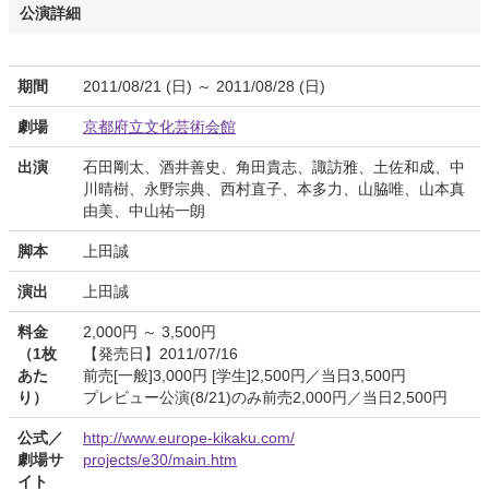
公演詳細
期間
2011/08/21 (日) ～ 2011/08/28 (日)
劇場
京都府立文化芸術会館
出演
石田剛太、酒井善史、角田貴志、諏訪雅、土佐和成、中
川晴樹、永野宗典、西村直子、本多力、山脇唯、山本真
由美、中山祐一朗
脚本
上田誠
演出
上田誠
料金
2,000円 ～ 3,500円
（1枚
【発売日】2011/07/16
あた
前売[一般]3,000円 [学生]2,500円／当日3,500円
り）
プレビュー公演(8/21)のみ前売2,000円／当日2,500円
公式／
http://www.europe-kikaku.com/
劇場サ
projects/e30/main.htm
イト