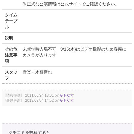
※正式な公演情報は公式サイトでご確認ください。
タイム
テーブ
ル
説明
その他
未就学時入場不可 9/15(木)はビデオ撮影のため客席に
注意事
カメラが入ります
項
スタッ
音楽＝木暮晋也
フ
[情報提供] 2011/06/24 13:01 by
かもなす
[最終更新] 2013/03/04 14:52 by
かもなす
クチコミを投稿すると