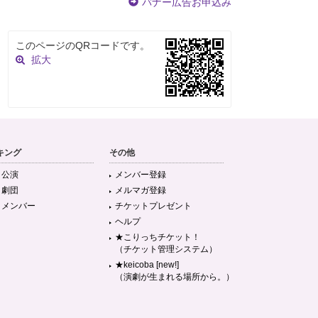
バナー広告お申込み
このページのQRコードです。
拡大
キング
その他
目公演
メンバー登録
目劇団
メルマガ登録
目メンバー
チケットプレゼント
ヘルプ
★こりっちチケット！
（チケット管理システム）
★keicoba [new!]
（演劇が生まれる場所から。）