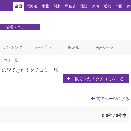
！
全国
北海道
東北
関東
甲信越
北陸
東海
近畿
中国
四
管理メニュー
団体WEBサイト管理
顧客管理
ランキング
チケプレ
掲示板
Myページ
クチコミ一覧
」の観てきた！クチコミ一覧
観てきた！クチコミをする
前のページに戻る
0-0件 / 0件中