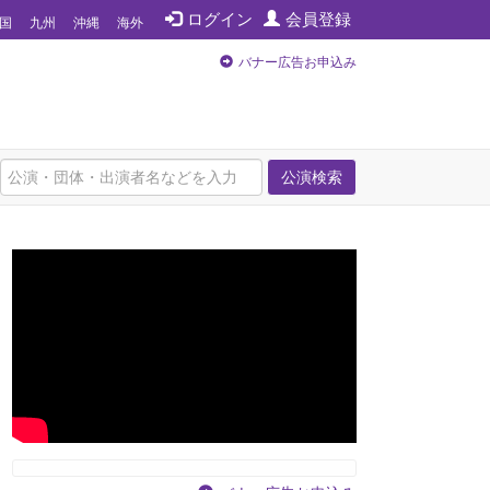
ログイン
会員登録
国
九州
沖縄
海外
バナー広告お申込み
公演検索