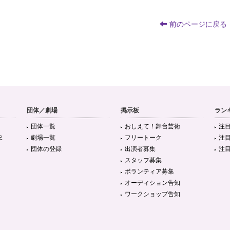
前のページに戻る
団体／劇場
掲示板
ラン
団体一覧
おしえて！舞台芸術
注
ミ
劇場一覧
フリートーク
注
団体の登録
出演者募集
注
スタッフ募集
ボランティア募集
オーディション告知
ワークショップ告知