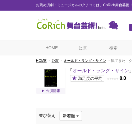
お薦め演劇・ミュージカルのクチコミは、CoRich舞台芸術
HOME
公演
検索
HOME
公演
オールド・ラング・サイン
観てきた！
「
オールド・ラング・サイン
★
0.0
満足度の平均
★
★
★
★
★
公演情報
並び替え
新着順