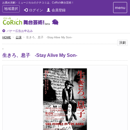
お薦め演劇・ミュージカルのクチコミは、CoRich舞台芸術！
T
menu
T
地域選択
ログイン
会員登録
o
o
g
g
g
g
l
l
バナー広告お申込み
e
e
HOME
公演
生きろ、息子 -Stay Alive My Son-
n
n
演劇
a
a
v
-
i
v
生きろ、息子 -Stay Alive My Son-
g
i
a
g
t
a
i
t
o
n
i
o
n