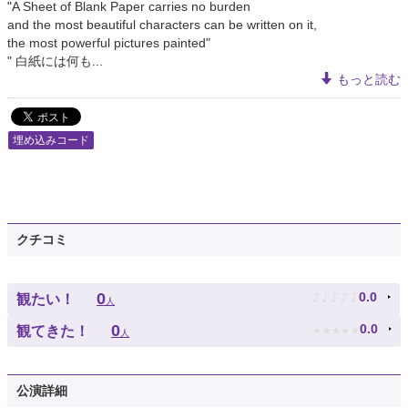
"A Sheet of Blank Paper carries no burden
and the most beautiful characters can be written on it,
the most powerful pictures painted"
" 白紙には何も...
もっと読む
埋め込みコード
クチコミ
♪
♪
♪
♪
♪
0
0.0
観たい！
人
★
★
★
★
★
0
0.0
観てきた！
人
公演詳細