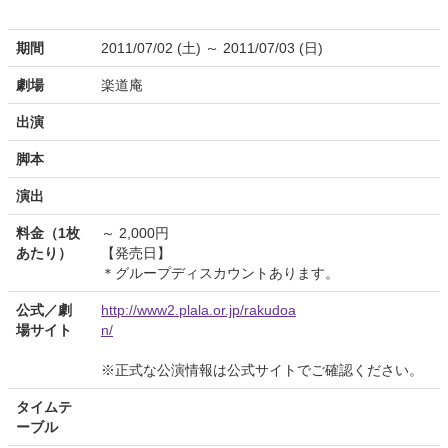
期間
2011/07/02 (土) ～ 2011/07/03 (日)
劇場
楽道庵
出演
脚本
演出
料金（1枚
～ 2,000円
あたり）
【発売日】
＊グループディスカウントあります。
公式／劇
http://www2.plala.or.jp/rakudoa
場サイト
n/
※正式な公演情報は公式サイトでご確認ください。
タイムテ
ーブル