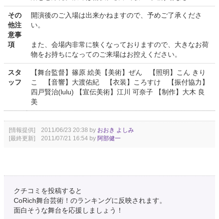
その
開演後のご入場は出来かねますので、予めご了承くださ
他注
い。
意事
項
また、会場内非常に狭くなっておりますので、大きなお荷
物をお持ちになってのご来場はお控えください。
スタ
【舞台監督】篠原 絵美【美術】ぜん 【照明】こん きり
ッフ
こ 【音響】大渡佑紀 【衣装】ころすけ 【振付協力】
四戸賢治(lulu) 【宣伝美術】江川 可奈子 【制作】大木 良
美
[情報提供] 2011/06/23 20:38 by
おおき よしみ
[最終更新] 2011/07/21 16:54 by
阿部健一
クチコミを投稿すると
CoRich舞台芸術！のランキングに反映されます。
面白そうな舞台を応援しましょう！