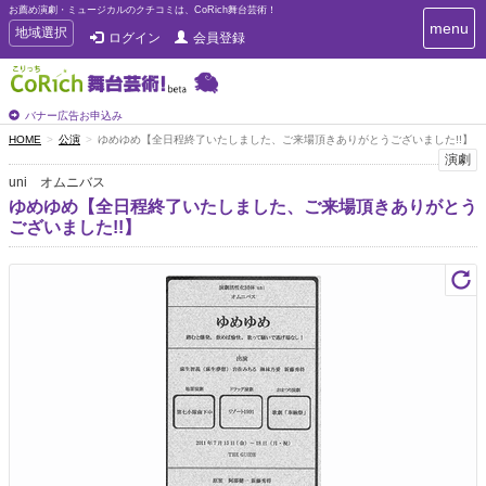
お薦め演劇・ミュージカルのクチコミは、CoRich舞台芸術！
T
menu
T
地域選択
ログイン
会員登録
o
o
g
g
g
g
l
l
バナー広告お申込み
e
e
HOME
公演
ゆめゆめ【全日程終了いたしました、ご来場頂きありがとうございました!!】
n
n
演劇
a
a
v
uni オムニバス
i
v
ゆめゆめ【全日程終了いたしました、ご来場頂きありがとう
g
i
ございました!!】
a
g
t
a
i
t
o
n
i
o
n