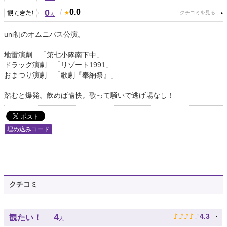
0
/
0.0
人
uni初のオムニバス公演。
地雷演劇 「第七小隊南下中」
ドラッグ演劇 「リゾート1991」
おまつり演劇 「歌劇『奉納祭』」
踏むと爆発。飲めば愉快。歌って騒いで逃げ場なし！
埋め込みコード
クチコミ
♪
♪
♪
♪
♪
4
4.3
観たい！
人