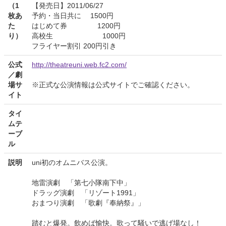
（1
【発売日】2011/06/27
枚あ
予約・当日共に 1500円
た
はじめて券 1200円
り）
高校生 1000円
フライヤー割引 200円引き
公式
http://theatreuni.web.fc2.com/
／劇
場サ
※正式な公演情報は公式サイトでご確認ください。
イト
タイ
ムテ
ーブ
ル
説明
uni初のオムニバス公演。
地雷演劇 「第七小隊南下中」
ドラッグ演劇 「リゾート1991」
おまつり演劇 「歌劇『奉納祭』」
踏むと爆発。飲めば愉快。歌って騒いで逃げ場なし！