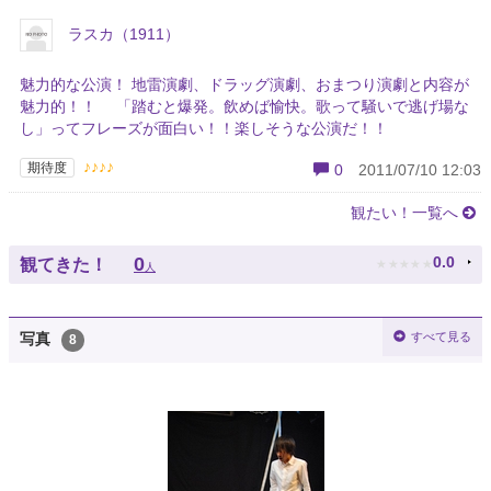
ラスカ（1911）
魅力的な公演！ 地雷演劇、ドラッグ演劇、おまつり演劇と内容が
魅力的！！ 「踏むと爆発。飲めば愉快。歌って騒いで逃げ場な
し」ってフレーズが面白い！！楽しそうな公演だ！！
♪♪♪♪
期待度
0
2011/07/10 12:03
観たい！一覧へ
★
★
★
★
★
0
0.0
観てきた！
人
すべて見る
写真
8