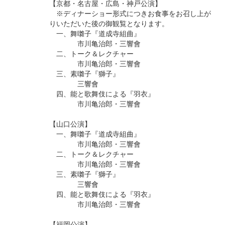
【京都・名古屋・広島・神戸公演】
※ディナーショー形式につきお食事をお召し上が
りいただいた後の御観覧となります。
一、舞囃子『道成寺組曲』
市川亀治郎・三響會
二、トーク＆レクチャー
市川亀治郎・三響會
三、素囃子『獅子』
三響會
四、能と歌舞伎による『羽衣』
市川亀治郎・三響會
【山口公演】
一、舞囃子『道成寺組曲』
市川亀治郎・三響會
二、トーク＆レクチャー
市川亀治郎・三響會
三、素囃子『獅子』
三響會
四、能と歌舞伎による『羽衣』
市川亀治郎・三響會
【福岡公演】