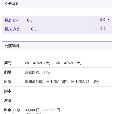
クチコミ
♪
♪
♪
♪
♪
0
0.0
観たい！
人
★
★
★
★
★
0
0.0
観てきた！
人
公演詳細
期間
2011/07/30 (土) ～ 2011/07/30 (土)
劇場
京都国際ホテル
出演
市川亀治郎、田中傳左衛門、田中傳次郎、ほか
脚本
演出
料金（1枚
33,000円 ～ 33,000円