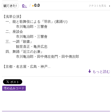
0
/
0.0
人
【浅草公演】
一、能と歌舞伎による『羽衣』(素踊り)
市川亀治郎・三響會
二、座談会
市川亀治郎・三響會
三、一調『願書』
観世喜正・亀井広忠
四、舞踊『近江のお兼』
市川亀治郎・田中傳左衛門・田中傳次郎
【京都・名古屋・広島・神戸...
もっと読む
埋め込みコード