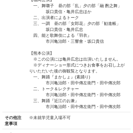
一、舞囃子 昼の部「乱」夕の部「融 酌之舞」
坂口貴信・亀井広忠ほか
二、出演者によるトーク
三、一調 昼の部「女郎花」夕の部「勧進帳」
坂口貴信・亀井広忠
四、能と歌舞伎による『羽衣』
市川亀治郎・三響會・坂口貴信
【熊本公演】
※この公演には亀井広忠は出演いたしません。
※ディナーショー形式につきお食事をお召し上が
りいただいた後の御観覧となります。
一、舞踊『まかしょ』(素踊り)
市川亀治郎・田中傳左衛門・田中傳次郎
二、トーク＆レクチャー
市川亀治郎・田中傳左衛門・田中傳次郎
三、舞踊『近江のお兼』
市川亀治郎・田中傳左衛門・田中傳次郎
その他注
※未就学児童入場不可
意事項