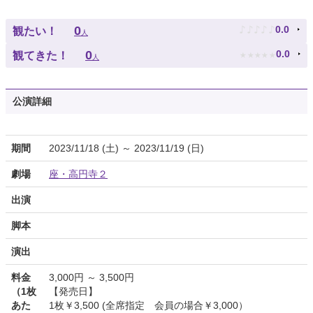
♪
♪
♪
♪
♪
0
0.0
観たい！
人
★
★
★
★
★
0
0.0
観てきた！
人
公演詳細
期間
2023/11/18 (土) ～ 2023/11/19 (日)
劇場
座・高円寺２
出演
脚本
演出
料金
3,000円 ～ 3,500円
（1枚
【発売日】
あた
1枚￥3,500 (全席指定 会員の場合￥3,000）