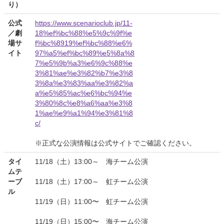
り）
公式
https://www.scenarioclub.jp/11-
／劇
18%ef%bc%88%e5%9c%9f%e
場サ
f%bc%8919%ef%bc%88%e6%
イト
97%a5%ef%bc%89%e5%8a%8
7%e5%9b%a3%e6%9c%88%e
3%81%ae%e3%82%b7%e3%8
3%8a%e3%83%aa%e3%82%a
a%e5%85%ac%e6%bc%94%e
3%80%8c%e8%a6%aa%e3%8
1%ae%e9%a1%94%e3%81%8
c/
※正式な公演情報は公式サイトでご確認ください。
タイ
11/18（土）13:00～ 海チーム公演
ムテ
ーブ
11/18（土）17:00～ 虹チーム公演
ル
11/19（日）11:00〜 虹チーム公演
11/19（日）15:00〜 海チーム公演