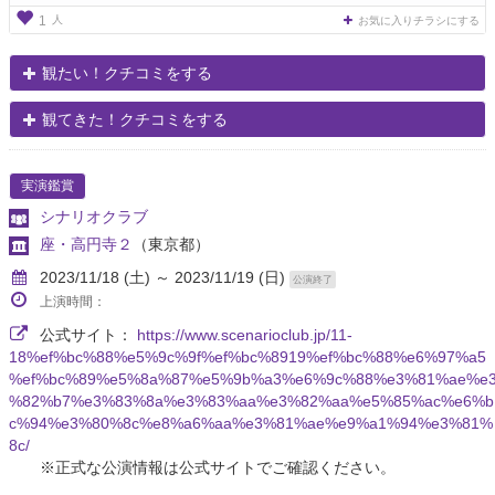
人
1
お気に入りチラシにする
観たい！クチコミをする
観てきた！クチコミをする
実演鑑賞
シナリオクラブ
座・高円寺２
（東京都）
2023/11/18 (土) ～ 2023/11/19 (日)
公演終了
上演時間：
公式サイト：
https://www.scenarioclub.jp/11-
18%ef%bc%88%e5%9c%9f%ef%bc%8919%ef%bc%88%e6%97%a5
%ef%bc%89%e5%8a%87%e5%9b%a3%e6%9c%88%e3%81%ae%e
%82%b7%e3%83%8a%e3%83%aa%e3%82%aa%e5%85%ac%e6%b
c%94%e3%80%8c%e8%a6%aa%e3%81%ae%e9%a1%94%e3%81%
8c/
※正式な公演情報は公式サイトでご確認ください。