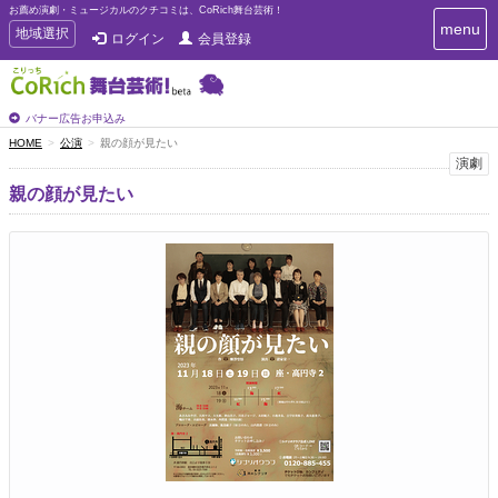
お薦め演劇・ミュージカルのクチコミは、CoRich舞台芸術！
T
menu
T
地域選択
ログイン
会員登録
o
o
g
g
g
g
l
l
バナー広告お申込み
e
e
HOME
公演
親の顔が見たい
n
n
演劇
a
a
v
親の顔が見たい
i
v
g
i
a
g
t
a
i
t
o
n
i
o
n