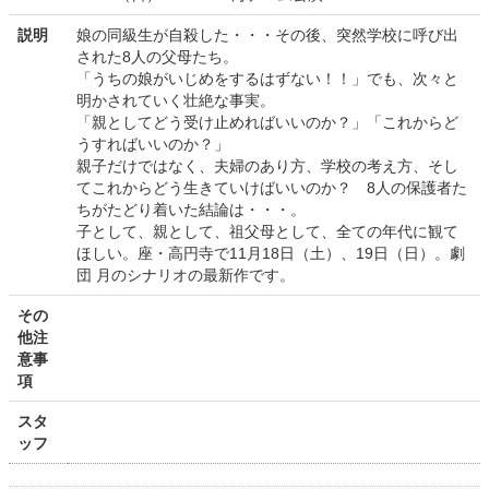
説明
娘の同級生が自殺した・・・その後、突然学校に呼び出
された8人の父母たち。
「うちの娘がいじめをするはずない！！」でも、次々と
明かされていく壮絶な事実。
「親としてどう受け止めればいいのか？」「これからど
うすればいいのか？」
親子だけではなく、夫婦のあり方、学校の考え方、そし
てこれからどう生きていけばいいのか？ 8人の保護者た
ちがたどり着いた結論は・・・。
子として、親として、祖父母として、全ての年代に観て
ほしい。座・高円寺で11月18日（土）、19日（日）。劇
団 月のシナリオの最新作です。
その
他注
意事
項
スタ
ッフ