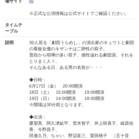
場サイト
di/
※正式な公演情報は公式サイトでご確認ください。
タイムテ
ーブル
説明
30人居る「劇団うらめし」の演出家のキュウトと劇団
の看板女優のキザンナは二卵性の双子。
普段から喧嘩の多い双子、個性溢れる劇団員、それを
とりまく人々。
そんなある日、ある男の名前が・・・
◆日時：
6月17日（金） 20:00開演
18日（土） 15:00開演 19:00開演
19日（日） 14:00開演 18:00開演
※開場は30分前となります。
◆出演：
愛望美、阿久津紘平、荒木智子、井上咲喜子、緒原佑
香、今野昌子、
田邊久乃、ちゃい、野辺富三、鷲田桃子 （五十音