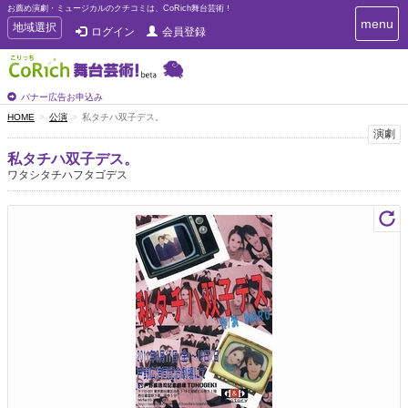
お薦め演劇・ミュージカルのクチコミは、CoRich舞台芸術！
T
menu
T
地域選択
ログイン
会員登録
o
o
g
g
g
g
l
l
バナー広告お申込み
e
e
HOME
公演
私タチハ双子デス。
n
n
演劇
a
a
v
私タチハ双子デス。
i
v
ワタシタチハフタゴデス
g
i
a
g
t
a
i
t
o
n
i
o
n