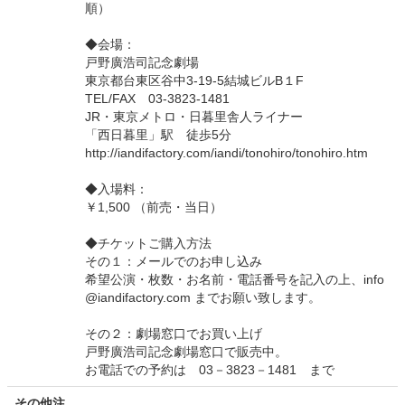
順）
◆会場：
戸野廣浩司記念劇場
東京都台東区谷中3-19-5結城ビルB１F
TEL/FAX 03-3823-1481
JR・東京メトロ・日暮里舎人ライナー
「西日暮里」駅 徒歩5分
http://iandifactory.com/iandi/tonohiro/tonohiro.htm
◆入場料：
￥1,500 （前売・当日）
◆チケットご購入方法
その１：メールでのお申し込み
希望公演・枚数・お名前・電話番号を記入の上、info
@iandifactory.com までお願い致します。
その２：劇場窓口でお買い上げ
戸野廣浩司記念劇場窓口で販売中。
お電話での予約は 03－3823－1481 まで
その他注