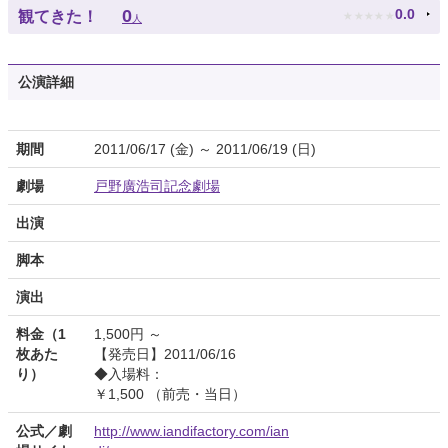
★
★
★
★
★
0
0.0
観てきた！
人
公演詳細
期間
2011/06/17 (金) ～ 2011/06/19 (日)
劇場
戸野廣浩司記念劇場
出演
脚本
演出
料金（1
1,500円 ～
枚あた
【発売日】2011/06/16
り）
◆入場料：
￥1,500 （前売・当日）
公式／劇
http://www.iandifactory.com/ian