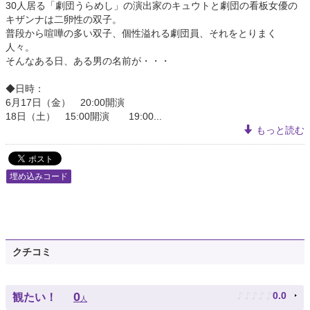
30人居る「劇団うらめし」の演出家のキュウトと劇団の看板女優の
キザンナは二卵性の双子。
普段から喧嘩の多い双子、個性溢れる劇団員、それをとりまく
人々。
そんなある日、ある男の名前が・・・
◆日時：
6月17日（金） 20:00開演
18日（土） 15:00開演 19:00...
もっと読む
埋め込みコード
クチコミ
♪
♪
♪
♪
♪
0
0.0
観たい！
人