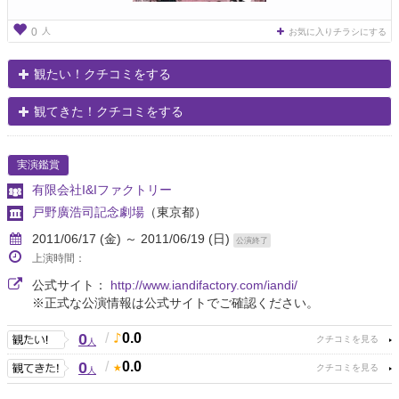
人
0
お気に入りチラシにする
観たい！クチコミをする
観てきた！クチコミをする
実演鑑賞
有限会社I&Iファクトリー
戸野廣浩司記念劇場
（東京都）
2011/06/17 (金) ～ 2011/06/19 (日)
公演終了
上演時間：
公式サイト：
http://www.iandifactory.com/iandi/
※正式な公演情報は公式サイトでご確認ください。
0
/
0.0
人
0
/
0.0
人