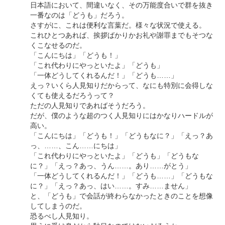
日本語において、間違いなく、その万能度合いで群を抜き
一番なのは「どうも」だろう。
さすがに、これは便利な言葉だ。様々な状況で使える。
これひとつあれば、挨拶ばかりかお礼や謝罪までもそつな
くこなせるのだ。
「こんにちは」「どうも！」
「これ代わりにやっといたよ」「どうも」
「一体どうしてくれるんだ！」「どうも……」
えっ？いくら人見知りだからって、なにも特別に会得しな
くても使えるだろうって？
ただの人見知りであればそうだろう。
だが、僕のような超のつく人見知りにはかなりハードルが
高い。
「こんにちは」「どうも！」「どうもなに？」「えっ？あ
っ、……、こん……にちは」
「これ代わりにやっといたよ」「どうも」「どうもな
に？」「えっ？あっ、うん……。あり……がとう」
「一体どうしてくれるんだ！」「どうも……」「どうもな
に？」「えっ？あっ、はい……。すみ……ません」
と、「どうも」で会話が終わらなかったときのことを想像
してしまうのだ。
恐るべし人見知り。