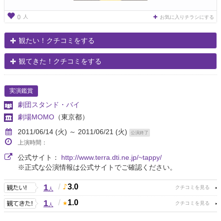
人
0
お気に入りチラシにする
観たい！クチコミをする
観てきた！クチコミをする
実演鑑賞
劇団スタンド・バイ
劇場MOMO
（東京都）
2011/06/14 (火) ～ 2011/06/21 (火)
公演終了
上演時間：
公式サイト：
http://www.terra.dti.ne.jp/~tappy/
※正式な公演情報は公式サイトでご確認ください。
1
/
3.0
人
1
/
1.0
人