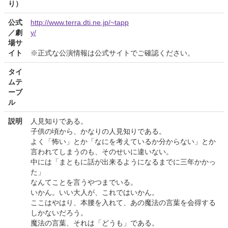
り）
公式
http://www.terra.dti.ne.jp/~tapp
／劇
y/
場サ
イト
※正式な公演情報は公式サイトでご確認ください。
タイ
ムテ
ーブ
ル
説明
人見知りである。
子供の頃から、かなりの人見知りである。
よく「怖い」とか「なにを考えているか分からない」とか
言われてしまうのも、そのせいに違いない。
中には「まともに話が出来るようになるまでに三年かかっ
た」
なんてことを言うやつまでいる。
いかん。いい大人が、これではいかん。
ここはやはり、本腰を入れて、あの魔法の言葉を会得する
しかないだろう。
魔法の言葉、それは「どうも」である。