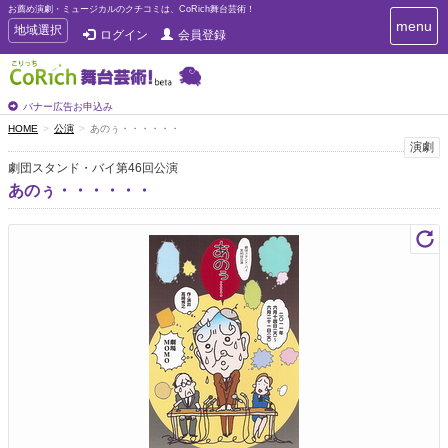
お薦め演劇・ミュージカルのクチコミは、CoRich舞台芸術！
T
menu
T
地域選択
ログイン
会員登録
o
o
g
g
g
g
l
l
バナー広告お申込み
e
e
HOME
公演
あのぅ・・・・・・
n
n
演劇
a
a
v
劇団スタンド・バイ第46回公演
i
v
あのぅ・・・・・・
g
i
a
g
t
a
i
t
o
n
i
o
n