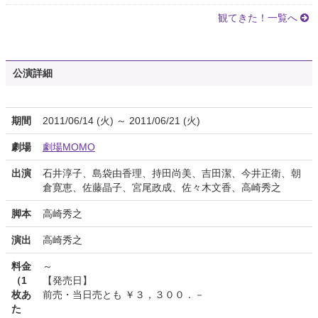
観てきた！一覧へ
公演詳細
期間
2011/06/14 (火) ～ 2011/06/21 (火)
劇場
劇場MOMO
出演
石井淳子、島袋由香理、持田尚美、吉田潔、今井正衛、朝
倉寛恵、佐藤晶子、宮尾政成、佐々木文香、高崎秀之
脚本
高崎秀之
演出
高崎秀之
料金
～
（1
【発売日】
枚あ
前売・当日売とも ￥３，３００．－
た