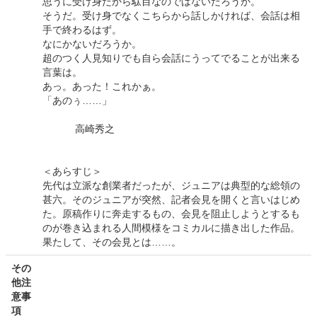
思うに受け身だから駄目なのではないだろうか。
そうだ。受け身でなくこちらから話しかければ、会話は相
手で終わるはず。
なにかないだろうか。
超のつく人見知りでも自ら会話にうってでることが出来る
言葉は。
あっ。あった！これかぁ。
「あのぅ……」
高崎秀之
＜あらすじ＞
先代は立派な創業者だったが、ジュニアは典型的な総領の
甚六。そのジュニアが突然、記者会見を開くと言いはじめ
た。原稿作りに奔走するもの、会見を阻止しようとするも
のが巻き込まれる人間模様をコミカルに描き出した作品。
果たして、その会見とは……。
その
他注
意事
項