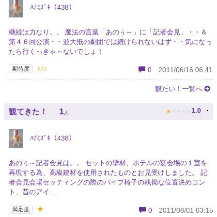
ﾊﾅﾐｽﾞｷ（438）
継続は力なり。。 魔法の言葉「あのぅ～」に「記者会見」・・＆
第４６回公演・・並大抵の劇団では続けられないはず・・気になっ
たら行くっきゃ～ないでしょ！
♪♪♪
期待度
0
2011/06/16 06:41
観たい！一覧へ
★
★
★
★
★
1
1.0
観てきた！
人
ﾊﾅﾐｽﾞｷ（438）
あのぅ～記者会見は。。 セットの壁材、ホテルの宴会場の１室を
再現する為、高級建材を使用されたものとお見受けしました。 記
者会見会場セッティングの際のパイプ椅子の執拗な位置決めコン
ト、昔のアイ...
★
満足度
0
2011/08/01 03:15