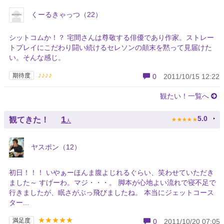
くーるきゃっつ（22）
シットコムか！？ 宅間さんは尊敬する俳優であり作家。ストレー
トプレイにこだわり闘い続けるセレソンの顛末を黙って見届けた
い。そんな感じ。
♪♪♪♪
期待度
0
2011/10/15 12:22
観たい！一覧へ
★
★
★
★
★
1
5.0
観てきた！
人
ヤスポン（12）
初日！！！ いやぁーほんま腹よじれるぐらい、笑わせていただき
ました～ すげーわ。マジ・・・。 脚本が心地よい流れで寝不足で
行きましたが、眠さがぶっ飛びましたね。 本当にジェットコース
ター...
★★★★★
満足度
0
2011/10/20 07:05