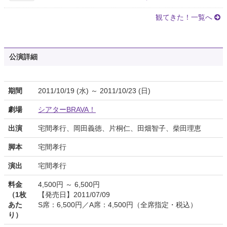
観てきた！一覧へ
公演詳細
期間
2011/10/19 (水) ～ 2011/10/23 (日)
劇場
シアターBRAVA！
出演
宅間孝行、岡田義徳、片桐仁、田畑智子、柴田理恵
脚本
宅間孝行
演出
宅間孝行
料金
4,500円 ～ 6,500円
（1枚
【発売日】2011/07/09
あた
S席：6,500円／A席：4,500円（全席指定・税込）
り）