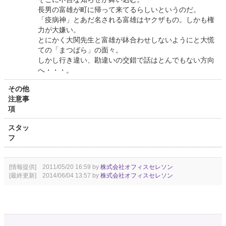
長男の富雄が町に帰って来てるらしいというのだ。
「疫病神」とあだ名される富雄はヤクザもの。しかも権
力が大嫌い。
とにかく大関先生と富雄が鉢合わせしないようにと大慌
ての「まつばら」の面々。
しかし行き違い、勘違いの交錯で話はとんでもない方向
へ・・・。
その他
注意事
項
スタッ
フ
[情報提供] 2011/05/20 16:59 by
株式会社オフィスセレソン
[最終更新] 2014/06/04 13:57 by
株式会社オフィスセレソン