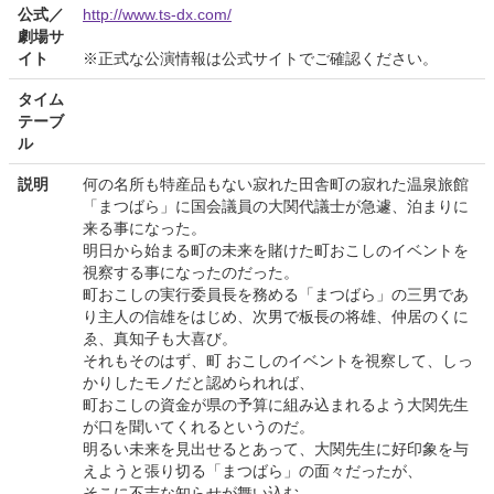
公式／
http://www.ts-dx.com/
劇場サ
イト
※正式な公演情報は公式サイトでご確認ください。
タイム
テーブ
ル
説明
何の名所も特産品もない寂れた田舎町の寂れた温泉旅館
「まつばら」に国会議員の大関代議士が急遽、泊まりに
来る事になった。
明日から始まる町の未来を賭けた町おこしのイベントを
視察する事になったのだった。
町おこしの実行委員長を務める「まつばら」の三男であ
り主人の信雄をはじめ、次男で板長の将雄、仲居のくに
ゑ、真知子も大喜び。
それもそのはず、町 おこしのイベントを視察して、しっ
かりしたモノだと認められれば、
町おこしの資金が県の予算に組み込まれるよう大関先生
が口を聞いてくれるというのだ。
明るい未来を見出せるとあって、大関先生に好印象を与
えようと張り切る「まつばら」の面々だったが、
そこに不吉な知らせが舞い込む。