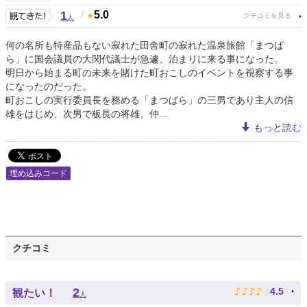
1
/
5.0
人
何の名所も特産品もない寂れた田舎町の寂れた温泉旅館「まつば
ら」に国会議員の大関代議士が急遽、泊まりに来る事になった。
明日から始まる町の未来を賭けた町おこしのイベントを視察する事
になったのだった。
町おこしの実行委員長を務める「まつばら」の三男であり主人の信
雄をはじめ、次男で板長の将雄、仲...
もっと読む
埋め込みコード
クチコミ
♪
♪
♪
♪
♪
2
4.5
観たい！
人