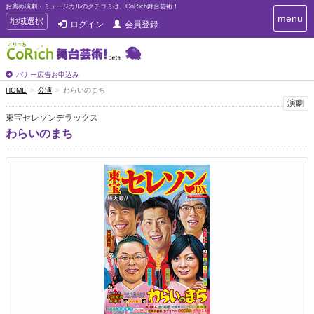
お薦め演劇・ミュージカルのクチコミは、CoRich舞台芸術！
T
menu
T
地域選択
ログイン
会員登録
o
o
g
g
g
g
l
l
バナー広告お申込み
e
e
HOME
公演
わらいのまち
n
n
演劇
a
a
v
東宝セレソンデラックス
i
v
わらいのまち
g
i
a
g
t
a
i
t
o
n
i
o
n