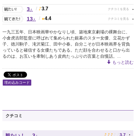
3
/
3.7
人
13
/
4.4
人
一九三五年、日本映画華やかなりし頃、築地東京劇場の裸舞台に、
小倉虎吉郎監督に呼ばれて集められた銀幕のスター女優、立花かず
子、徳川駒子、滝沢菊江、田中小春。自分こそが日本映画界を背負
っていると確信する女優たちである。ただ顔を合わせると口から出
るのは、お互いを牽制しあう皮肉たっぷりの言葉と自慢話。...
もっと読む
埋め込みコード
クチコミ
♪
♪
♪
♪
♪
3
3.7
観たい！