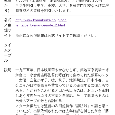
枚あ
7,350円（全席指定・消費税込み）／学生割引5,250円
た
＊学生割引：中学、高校、大学、各種専門学校ならびに演
り）
劇養成所の皆様を割引いたします。
公式
http://www.komatsuza.co.jp/con
／劇
tents/performance/index2.html
場サ
イト
※正式な公演情報は公式サイトでご確認ください。
タイ
ムテ
ーブ
ル
説明
一九三五年、日本映画華やかなりし頃、築地東京劇場の裸
舞台に、小倉虎吉郎監督に呼ばれて集められた銀幕のスタ
ー女優、立花かず子、徳川駒子、滝沢菊江、田中小春。自
分こそが日本映画界を背負っていると確信する女優たちで
ある。ただ顔を合わせると口から出るのは、お互いを牽制
しあう皮肉たっぷりの言葉と自慢話。そして興味あるのは
自分のアップの数と台詞の量。
スター女優たちは監督の次回超特作『諏訪峠』の話と思っ
ていたが、出演依頼されたのは去年好評を博した舞台『豚