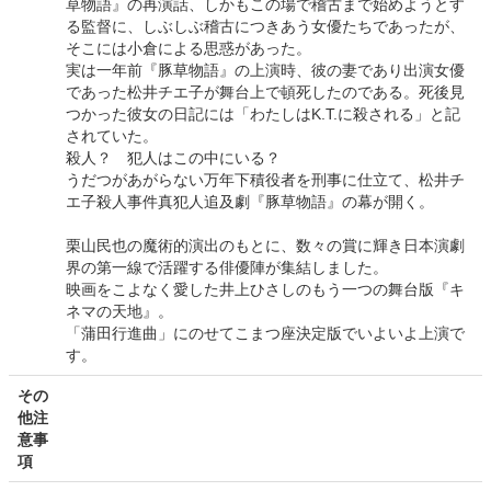
草物語』の再演話、しかもこの場で稽古まで始めようとす
る監督に、しぶしぶ稽古につきあう女優たちであったが、
そこには小倉による思惑があった。
実は一年前『豚草物語』の上演時、彼の妻であり出演女優
であった松井チエ子が舞台上で頓死したのである。死後見
つかった彼女の日記には「わたしはK.T.に殺される」と記
されていた。
殺人？ 犯人はこの中にいる？
うだつがあがらない万年下積役者を刑事に仕立て、松井チ
エ子殺人事件真犯人追及劇『豚草物語』の幕が開く。
栗山民也の魔術的演出のもとに、数々の賞に輝き日本演劇
界の第一線で活躍する俳優陣が集結しました。
映画をこよなく愛した井上ひさしのもう一つの舞台版『キ
ネマの天地』。
「蒲田行進曲」にのせてこまつ座決定版でいよいよ上演で
す。
その
他注
意事
項