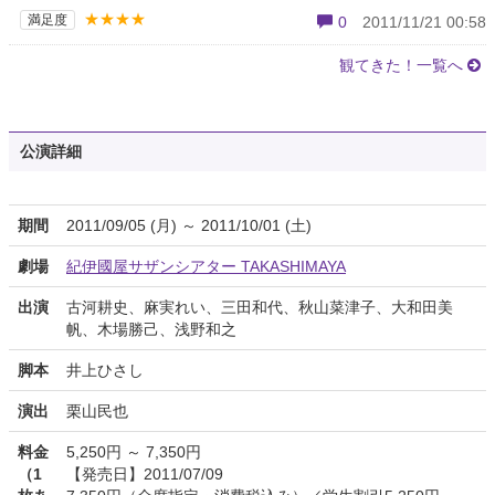
★★★★
満足度
0
2011/11/21 00:58
観てきた！一覧へ
公演詳細
期間
2011/09/05 (月) ～ 2011/10/01 (土)
劇場
紀伊國屋サザンシアター TAKASHIMAYA
出演
古河耕史、麻実れい、三田和代、秋山菜津子、大和田美
帆、木場勝己、浅野和之
脚本
井上ひさし
演出
栗山民也
料金
5,250円 ～ 7,350円
（1
【発売日】2011/07/09