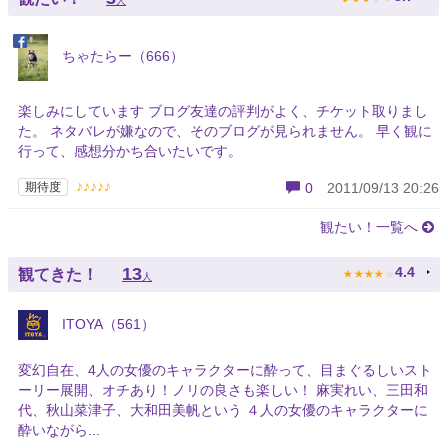
人
ちゃたらー（666）
楽しみにしています ブログ友達の評判がよく、チケット取りまし
た。 ネタバレが嫌なので、そのブログが見られません。 早く観に
行って、感想分かち合いたいです。
♪♪♪♪♪
期待度
0
2011/09/13 20:26
観たい！一覧へ
★
★
★
★
★
13
4.4
観てきた！
人
ITOYA（561）
変幻自在、4人の女優のキャラクターに酔って、目まぐるしいスト
ーリー展開、オチあり！ノリの良さも楽しい！ 麻実れい、三田和
代、秋山菜津子、大和田美帆という ４人の女優のキャラクターに
酔いながら...