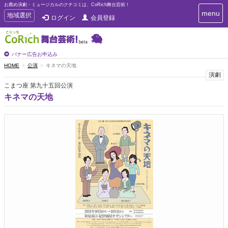
お薦め演劇・ミュージカルのクチコミは、CoRich舞台芸術！
T
menu
T
地域選択
ログイン
会員登録
o
o
g
g
g
g
l
l
バナー広告お申込み
e
e
HOME
公演
キネマの天地
n
n
演劇
a
a
v
こまつ座 第九十五回公演
i
v
キネマの天地
g
i
a
g
t
a
i
t
o
n
i
o
n