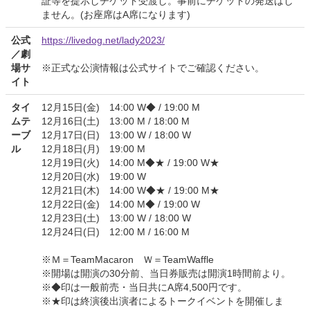
証等を提示しチケット受渡し。事前にチケットの発送はし
ません。(お座席はA席になります)
公式
https://livedog.net/lady2023/
／劇
場サ
※正式な公演情報は公式サイトでご確認ください。
イト
タイ
12月15日(金) 14:00 W◆ / 19:00 M
ムテ
12月16日(土) 13:00 M / 18:00 M
ーブ
12月17日(日) 13:00 W / 18:00 W
ル
12月18日(月) 19:00 M
12月19日(火) 14:00 M◆★ / 19:00 W★
12月20日(水) 19:00 W
12月21日(木) 14:00 W◆★ / 19:00 M★
12月22日(金) 14:00 M◆ / 19:00 W
12月23日(土) 13:00 W / 18:00 W
12月24日(日) 12:00 M / 16:00 M
※Ｍ＝TeamMacaron Ｗ＝TeamWaffle
※開場は開演の30分前、当日券販売は開演1時間前より。
※◆印は一般前売・当日共にA席4,500円です。
※★印は終演後出演者によるトークイベントを開催しま