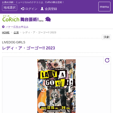
お薦め演劇・ミュージカルのクチコミは、CoRich舞台芸術！
T
menu
T
地域選択
ログイン
会員登録
o
o
g
g
g
g
l
l
バナー広告お申込み
e
e
HOME
公演
レディ・ア・ゴーゴー!! 2023
n
n
演劇
a
a
v
LIVEDOG GIRLS
i
v
レディ・ア・ゴーゴー!! 2023
g
i
a
g
t
a
i
t
o
n
i
o
n