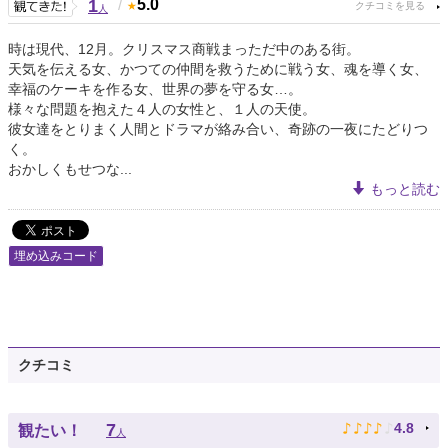
1
/
5.0
人
時は現代、12月。クリスマス商戦まっただ中のある街。
天気を伝える女、かつての仲間を救うために戦う女、魂を導く女、
幸福のケーキを作る女、世界の夢を守る女…。
様々な問題を抱えた４人の女性と、１人の天使。
彼女達をとりまく人間とドラマが絡み合い、奇跡の一夜にたどりつ
く。
おかしくもせつな...
もっと読む
埋め込みコード
クチコミ
♪
♪
♪
♪
♪
7
4.8
観たい！
人