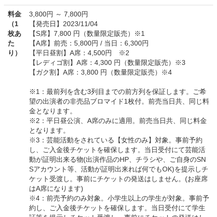
料金
3,800円 ～ 7,800円
（1
【発売日】2023/11/04
枚あ
【S席】7,800 円（数量限定販売）※1
た
【A席】前売：5,800円 / 当日：6,300円
り）
【平日昼割】A席：4,500円 ※2
【レディゴ割】A席：4,300 円（数量限定販売）※3
【ガク割】A席：3,800 円（数量限定販売）※4
※1：最前列を含む3列目までの前方列を保証します。ご希
望の出演者の非売品ブロマイド1枚付。前売当日共、同じ料
金となります。
※2：平日昼公演、A席のみに適用。前売当日共、同じ料金
となります。
※3：芸能活動をされている【女性のみ】対象。事前予約
し、ご入金後チケットを確保します。当日受付にて芸能活
動が証明出来る物(出演作品のHP、チラシや、ご自身のSN
Sアカウント等、活動が証明出来れば何でもOK)を提示しチ
ケット受渡し。事前にチケットの発送はしません。(お座席
はA席になります)
※4：前売予約のみ対象。小学生以上の学生が対象。事前予
約し、ご入金後チケットを確保します。当日受付にて学生