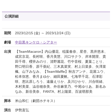
公演詳細
期間
2023/12/15 (金) ～ 2023/12/24 (日)
劇場
中目黒キンケロ・シアター
出演
【TeamMacaron】内山優花、稲葉春奈、星杏、黒井悠未、
成宮京花、長村咲、香月美慧、川口サクラ、岸本開里、貴
田千尋、櫻井みのり、清野麗花、竹中音桜、夏葉ことり、
野口明日香、原千亜紀、三木真菜実、村上日菜多、矢澤菜
楓、山下みなみ、【TeamWaffle】秋吉アンナ、花屋ユウ、
松本弥恵、香月まゆか、細田夏帆、七海早千花、石津彩
咲、恵比原しろう、遠藤えりか、及川ひかり、川合咲緒、
木村美菜、澁谷穂奈美、外谷麻里乃、中尾ゆりあ、新名み
なみ、新谷美奈、FANTA、村上陽菜、百波萌那美
脚本
米山和仁（劇団ホチキス）
演出
伊勢直弘