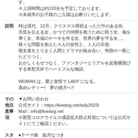
す。
※上演時間は約110分を予定しております。
※未就学のお子様のご入場はお断りいたします。
説明
時は現代、12月。クリスマス商戦まっただ中のある街。
天気を伝える女、かつての仲間を救うために戦う女、魂を
導く女、幸福のケーキを作る女、世界の夢を守る女…。
様々な問題を抱えた４人の女性と、１人の天使。
彼女達をとりまく人間とドラマが絡み合い、奇跡の一夜に
たどりつく。
おかしくもせつなく、ファンタジーとリアルを反復横跳び
する奇想天外でハートフルな物語。
WOMAN は、愛と覚悟で LADY になる。
進めレディー! 夢の彼方へ!!
その
▼お問い合わせ
他注
公式サイト：https://livedog.net/lady2023/
意事
Mail：info@livedog.net
項
※新型コロナウイルス感染拡大防止対策については公式サ
イトにてご確認ください。
スタ
●テーマ曲 如月なつき