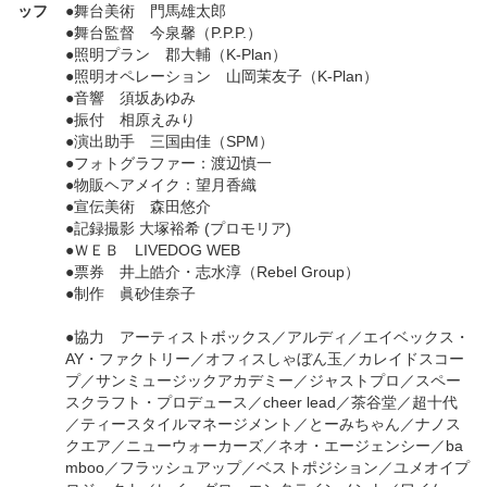
ッフ
●舞台美術 門馬雄太郎
●舞台監督 今泉馨（P.P.P.）
●照明プラン 郡大輔（K-Plan）
●照明オペレーション 山岡茉友子（K-Plan）
●音響 須坂あゆみ
●振付 相原えみり
●演出助手 三国由佳（SPM）
●フォトグラファー：渡辺慎一
●物販ヘアメイク：望月香織
●宣伝美術 森田悠介
●記録撮影 大塚裕希 (プロモリア)
●ＷＥＢ LIVEDOG WEB
●票券 井上皓介・志水淳（Rebel Group）
●制作 眞砂佳奈子
●協力 アーティストボックス／アルディ／エイベックス・
AY・ファクトリー／オフィスしゃぼん玉／カレイドスコー
プ／サンミュージックアカデミー／ジャストプロ／スペー
スクラフト・プロデュース／cheer lead／茶谷堂／超十代
／ティースタイルマネージメント／とーみちゃん／ナノス
クエア／ニューウォーカーズ／ネオ・エージェンシー／ba
mboo／フラッシュアップ／ベストポジション／ユメオイプ