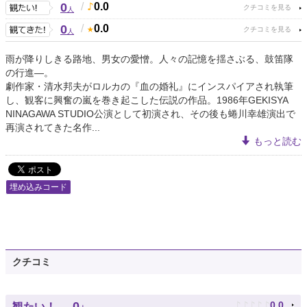
0
/
0.0
人
0
/
0.0
人
雨が降りしきる路地、男女の愛憎。人々の記憶を揺さぶる、鼓笛隊
の行進―。
劇作家・清水邦夫がロルカの『血の婚礼』にインスパイアされ執筆
し、観客に興奮の嵐を巻き起こした伝説の作品。1986年GEKISYA
NINAGAWA STUDIO公演として初演され、その後も蜷川幸雄演出で
再演されてきた名作...
もっと読む
埋め込みコード
クチコミ
♪
♪
♪
♪
♪
0
0.0
観たい！