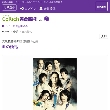
お薦め演劇・ミュージカルのクチコミは、CoRich舞台芸術！
T
menu
T
地域選択
ログイン
会員登録
o
o
g
g
g
g
l
l
バナー広告お申込み
e
e
HOME
公演
血の婚礼
n
n
演劇
a
a
v
大規模修繕劇団 旗揚げ公演
i
v
血の婚礼
g
i
a
g
t
a
i
t
o
n
i
o
n