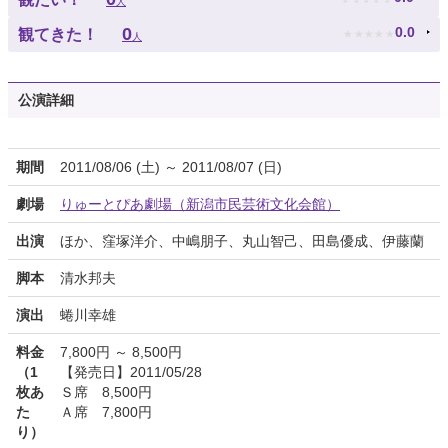
人
★
★
★
★
★
0
0.0
観てきた！
人
公演詳細
期間
2011/08/06 (土) ～ 2011/08/07 (日)
劇場
りゅーとぴあ劇場（新潟市民芸術文化会館）
出演
ほか、窪塚洋介、中嶋朋子、丸山智己、田島優成、伊藤蘭
脚本
清水邦夫
演出
蜷川幸雄
料金
7,800円 ～ 8,500円
（1
【発売日】2011/05/28
枚あ
Ｓ席 8,500円
た
Ａ席 7,800円
り）